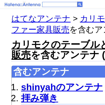
はてなアンテナ
>
カリ
ファー家具販売
を含むアン
カリモクのテーブル
販売
を含むアンテナ (
含むアンテナ
shinyahのアンテナ
拝み弾き