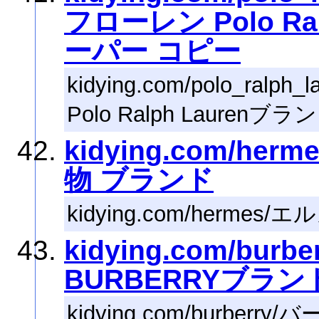
フローレン Polo Ra
ーパー コピー
kidying.com/polo_ra
Polo Ralph Lauren
kidying.com/he
物 ブランド
kidying.com/herme
kidying.com/bur
BURBERRYブラン
kidying.com/burber