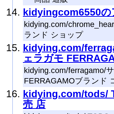
kidyingcom655
kidying.com/chrome_h
ランド ショップ
kidying.com/fe
ェラガモ FERRAG
kidying.com/ferra
FERRAGAMOブランド 
kidying.com/to
売 店