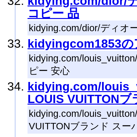
kidying.com/d
コピー 品
kidying.com/dior/
kidyingcom185
kidying.com/louis_vui
ピー 安心
kidying.com/lou
LOUIS VUITTO
kidying.com/louis_vu
VUITTONブランド スー