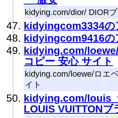
kidying.com/dior/ 
kidyingcom333
kidyingcom941
kidying.com/lo
コピー 安心 サイト
kidying.com/loewe
イト
kidying.com/lou
LOUIS VUITTO