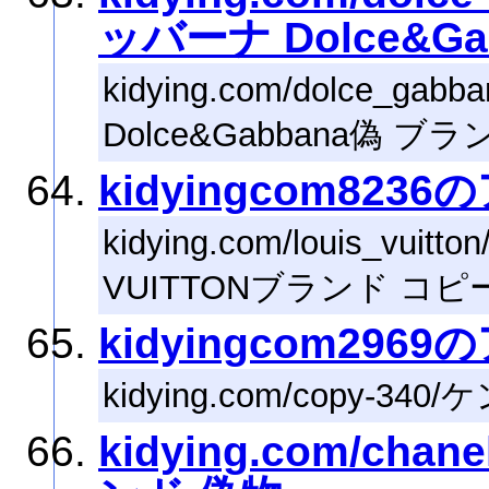
ッバーナ Dolce&G
kidying.com/dolce
Dolce&Gabbana偽 ブ
kidyingcom823
kidying.com/louis_vu
VUITTONブランド コピ
kidyingcom296
kidying.com/copy-
kidying.com/ch