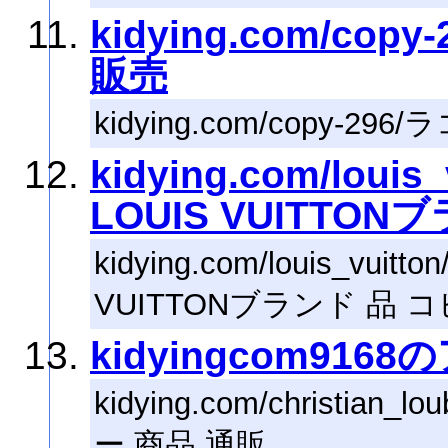
kidying.com/co
販売
kidying.com/copy-
kidying.com/lou
LOUIS VUITTO
kidying.com/louis_vu
VUITTONブランド 品 
kidyingcom916
kidying.com/christian_lo
ー 商品 通販