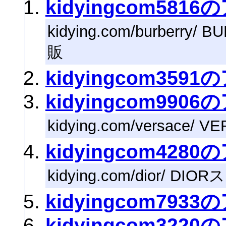
kidyingcom581
kidying.com/burber
販
kidyingcom359
kidyingcom990
kidying.com/versace
kidyingcom428
kidying.com/dior/ 
kidyingcom793
kidyingcom322