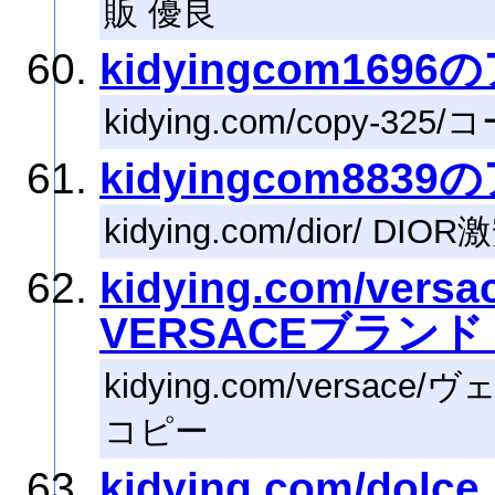
販 優良
kidyingcom169
kidying.com/copy-
kidyingcom883
kidying.com/dior/ D
kidying.com/ve
VERSACEブランド
kidying.com/versa
コピー
kidying.com/do