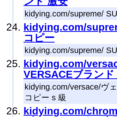
ンド 激安
kidying.com/suprem
kidying.com/su
コピー
kidying.com/suprem
kidying.com/ve
VERSACEブランド 
kidying.com/versa
コピー s 級
kidying.com/chr