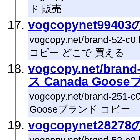
ド 販売
vogcopynet994
vogcopy.net/brand-52
コピー どこで 買える
vogcopy.net/bra
ス Canada Goo
vogcopy.net/brand-25
Gooseブランド コピー
vogcopynet282