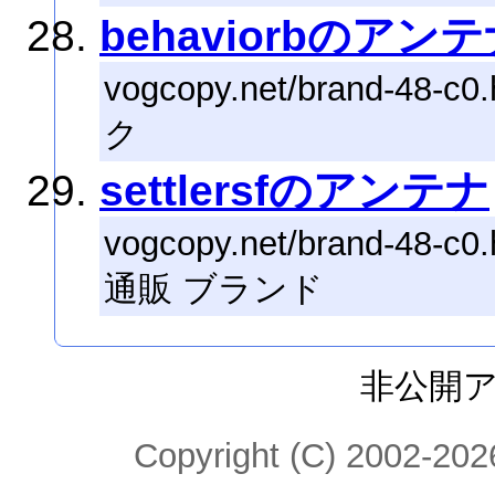
behaviorbのアン
vogcopy.net/brand-4
ク
settlersfのアンテナ
vogcopy.net/brand-4
通販 ブランド
非公開
Copyright (C) 2002-2026