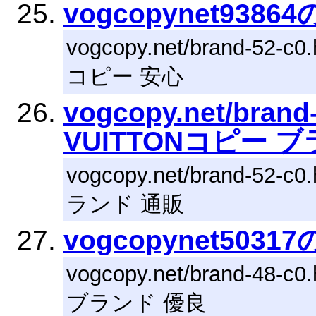
vogcopynet938
vogcopy.net/brand-52
コピー 安心
vogcopy.net/brand
VUITTONコピー 
vogcopy.net/brand-52-
ランド 通販
vogcopynet503
vogcopy.net/brand-4
ブランド 優良