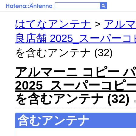
はてなアンテナ
>
アルマ
良店舗 2025_スーパ
を含むアンテナ (32)
アルマーニ コピー 
2025_スーパーコ
を含むアンテナ (32)
含むアンテナ