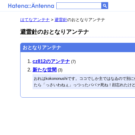
はてなアンテナ
>
避雷針
のおとなりアンテナ
避雷針
のおとなりアンテナ
おとなりアンテナ
cz812のアンテナ
(7)
新たな世間
(3)
おれはkokononushiです。ココでしか主ではなゐ
たら「っさいわねぇ」っつったババァ死ね！顔忘れたけ