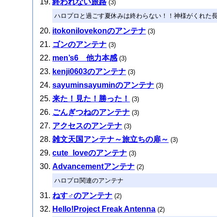
終われない旅路
(3)
ハロプロと過ごす夏休みは終わらない！！神様がくれた
itokonilovekonのアンテナ
(3)
ゴンのアンテナ
(3)
men’s6 他力本感
(3)
kenji0603のアンテナ
(3)
sayuminsayuminのアンテナ
(3)
来た！見た！勝った！
(3)
ごんぎつねのアンテナ
(3)
アクセスのアンテナ
(3)
雑文天国アンテナ～旅立ちの扉～
(3)
cute_loveのアンテナ
(3)
Advancementアンテナ
(2)
ハロプロ関連のアンテナ
ねす♂のアンテナ
(2)
Hello!Project Freak Antenna
(2)