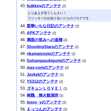
fujikkeyのアンテナ
(2)
とりあえず見てくんさい！
フジッキーのお知り合いたちのブログです。
梨華いちな日記のアンテナ
(2)
APKアンテナ
(2)
満面の笑みへの道標
(2)
ShootingStarsのアンテナ
(2)
rikamaiyosioのアンテナ
(2)
Gohangasukigumiのアンテナ
(2)
may-comのアンテナ
(2)
Jaykelのアンテナ
(2)
Y5312のアンテナ
(2)
ズキュンＬＯＶＥ！
(2)
南魏 烽火観測所
(2)
tossy_yのアンテナ
(2)
えっつんのアンテナ
(2)