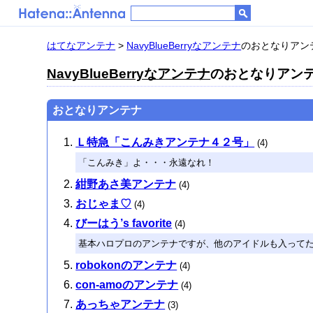
はてなアンテナ
>
NavyBlueBerryなアンテナ
のおとなりアン
NavyBlueBerryなアンテナ
のおとなりアン
おとなりアンテナ
Ｌ特急「こんみきアンテナ４２号」
(4)
「こんみき」よ・・・永遠なれ！
紺野あさ美アンテナ
(4)
おじゃま♡
(4)
びーはう’s favorite
(4)
基本ハロプロのアンテナですが、他のアイドルも入って
robokonのアンテナ
(4)
con-amoのアンテナ
(4)
あっちゃアンテナ
(3)