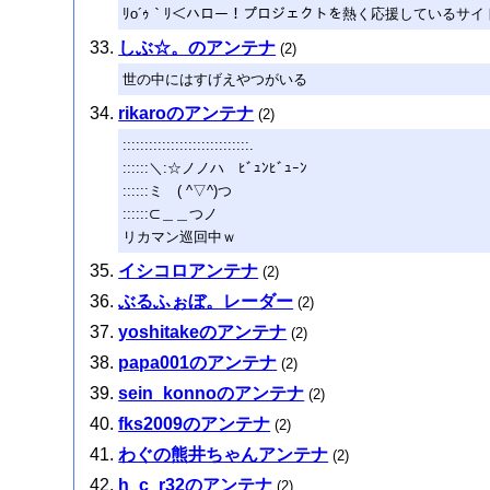
ﾘo´ｩ｀ﾘ＜ハロー！プロジェクトを熱く応援しているサ
しぶ☆。のアンテナ
(2)
世の中にはすげえやつがいる
rikaroのアンテナ
(2)
:::::::::::::::::::::::::::::.
::::::＼:☆ノノハ ﾋﾞｭﾝﾋﾞｭｰﾝ
::::::ミゝ( ^▽^)つ
::::::⊂＿＿つノ
リカマン巡回中ｗ
イシコロアンテナ
(2)
ぶるふぉぼ。レーダー
(2)
yoshitakeのアンテナ
(2)
papa001のアンテナ
(2)
sein_konnoのアンテナ
(2)
fks2009のアンテナ
(2)
わぐの熊井ちゃんアンテナ
(2)
h_c_r32のアンテナ
(2)