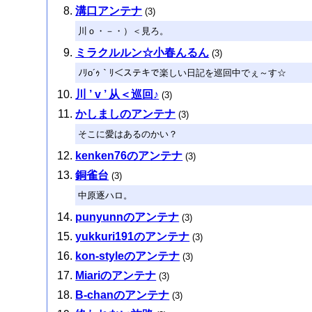
溝口アンテナ
(3)
川ｏ・－・）＜見ろ。
ミラクルルン☆小春んるん
(3)
ﾉﾘo´ｩ｀ﾘ＜ステキで楽しい日記を巡回中でぇ～す☆
川 ’ v ’ 从＜巡回♪
(3)
かしましのアンテナ
(3)
そこに愛はあるのかい？
kenken76のアンテナ
(3)
銅雀台
(3)
中原逐ハロ。
punyunnのアンテナ
(3)
yukkuri191のアンテナ
(3)
kon-styleのアンテナ
(3)
Miariのアンテナ
(3)
B-chanのアンテナ
(3)