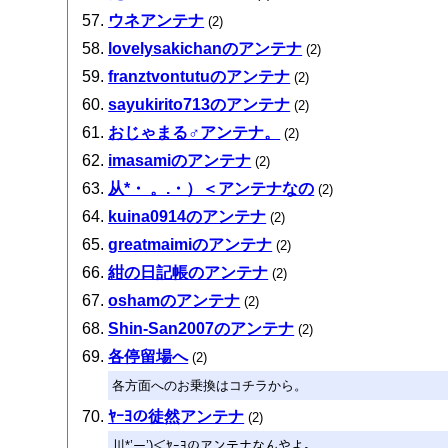
ウネアンテナ
(2)
lovelysakichanのアンテナ
(2)
franztvontutuのアンテナ
(2)
sayukirito713のアンテナ
(2)
おじゃまる♂アンテナ。
(2)
imasamiのアンテナ
(2)
从*・ 。.・）＜アンテナなの
(2)
kuina0914のアンテナ
(2)
greatmaimiのアンテナ
(2)
紺の日記帳のアンテナ
(2)
oshamのアンテナ
(2)
Shin-San2007のアンテナ
(2)
各停留場へ
(2)
各方面へのお乗換はコチラから。
ﾔｰﾖの徒然アンテナ
(2)
川*’ー’)＜ﾔｰﾖのアンテナなんやよ。