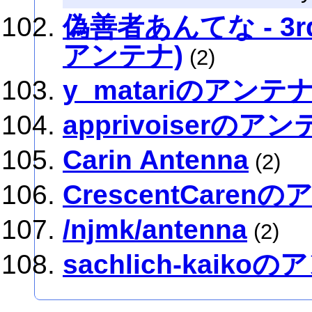
偽善者あんてな - 3rd 
アンテナ)
(2)
y_matariのアンテ
apprivoiserのア
Carin Antenna
(2)
CrescentCaren
/njmk/antenna
(2)
sachlich-kaiko