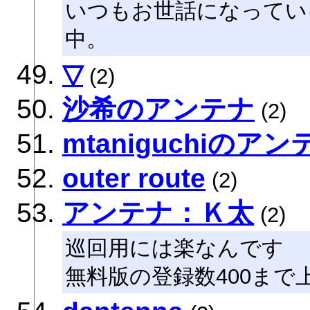
いつもお世話になってい
中。
▽
(2)
沙希のアンテナ
(2)
mtaniguchiのアン
outer route
(2)
アンテナ：Ｋ太
(2)
巡回用には楽なんです
無料版の登録数400ま