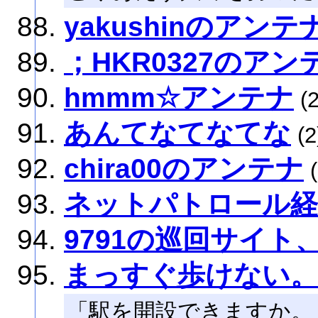
yakushinのアンテ
；HKR0327のアン
hmmm☆アンテナ
(2
あんてなてなてな
(2
chira00のアンテナ
(
ネットパトロール経
9791の巡回サイト
まっすぐ歩けない。
「駅を開設できますか。