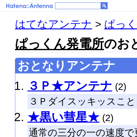
はてなアンテナ
>
ぱっく
ぱっくん発電所
のお
おとなりアンテナ
３Ｐ★アンテナ
(2)
３Ｐダイスッキッスこと
★黒い彗星★
(2)
通常の三分の一の速度で