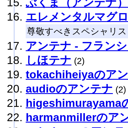
ぶくま（アンテナ）
エレメンタルマグ
尊敬すべきスペシャリス
アンテナ - フラン
しほテナ
(2)
tokachiheiyaの
audioのアンテナ
(2)
higeshimuraya
harmanmillerの