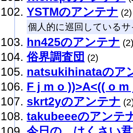
YSTMのアンテナ
(2)
個人的に巡回しているサ
hn425のアンテナ
(2
俗界調査団
(2)
natsukihinataの
F j m o ))>A<(( o m 
skrt2yのアンテナ
(2
takubeeeのアンテ
今日の はくさい君