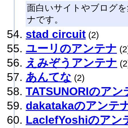
面白いサイトやブログを
ナです。
stad circuit
(2)
ユーリのアンテナ
(2
えみぞうアンテナ
(2
あんてな
(2)
TATSUNORIのア
dakatakaのアンテ
LaclefYoshiのア