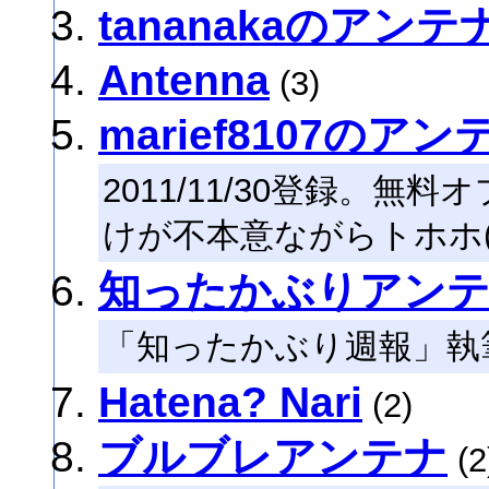
tananakaのアンテ
Antenna
(3)
marief8107のアン
2011/11/30登録。
けが不本意ながらトホホ(o´
知ったかぶりアン
「知ったかぶり週報」執
Hatena? Nari
(2)
ブルブレアンテナ
(2