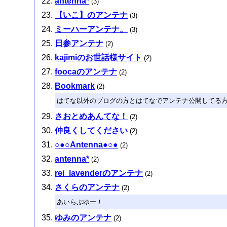
antenna*
(3)
【いこ】のアンテナ
(3)
ミーハーアンテナ。
(3)
日参アンテナ
(2)
kajimiのお世話様サイト
(2)
foocaのアンテナ
(2)
Bookmark
(2)
はてな以外のブログの方とはてなでアンテナ公開してる
さおとめあんてな！
(2)
仲良くしてください
(2)
○●○Antenna●○●
(2)
antenna*
(2)
rei_lavenderのアンテナ
(2)
さくらのアンテナ
(2)
あいらぶゆー！
ゆみのアンテナ
(2)