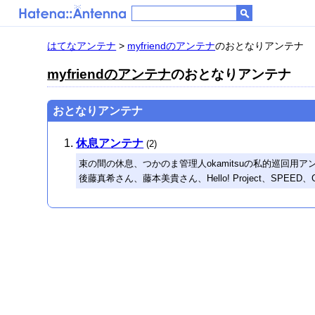
はてなアンテナ
>
myfriendのアンテナ
のおとなりアンテナ
myfriendのアンテナ
のおとなりアンテナ
おとなりアンテナ
休息アンテナ
(2)
束の間の休息、つかのま管理人okamitsuの私的巡回用ア
後藤真希さん、藤本美貴さん、Hello! Project、SPEE