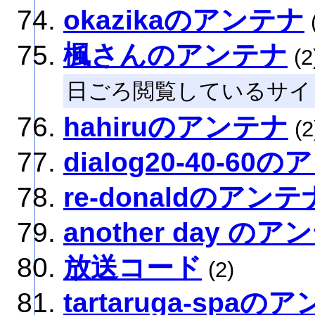
okazikaのアンテナ
楓さんのアンテナ
(2
日ごろ閲覧しているサイ
hahiruのアンテナ
(2
dialog20-40-60
re-donaldのアンテ
another day のア
放送コード
(2)
tartaruga-spaの