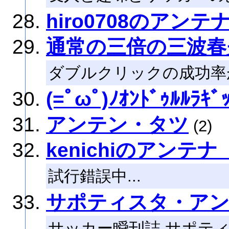
hiro0708のアンテ
通常の三倍の三波春
ダブルクリックの成功率
(=ﾟωﾟ)ﾉｵﾝﾄﾞｩﾙﾙﾗｷﾞ
アンテン・タツ
(2)
kenichiのアンテ
試行錯誤中...
サポティスタ・ア
サッカー瞬刊誌 サポテ