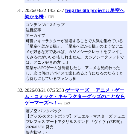
2026/03/22 14:25:37
feng the 6th project :: 星空へ
架かる橋
コンテンツにスキップ
注目記事
アーカイブ
可愛いキャラクターが登場することで人気を集めている
「星空へ架かる橋」。「星空へ架かる橋」のようなアニ
メが好きな方であれば、カジノシークレットをプレイし
てみるのがいいかもしれません。 カジノシークレットで
は、アニメ好きの方 […]
星架かのPCゲームは制覇したし、アニメも見終わった
し、次は何のデバイスで楽しめるようになるのだろうと
心待ちにしているファンも多
2026/03/21 07:25:33
ゲーマーズ -アニメ・ゲー
ム・コミック・キャラクターグッズのことなら
ゲーマーズへ！-
蓮ノ空 バックパック
【グッズ-スタンドポップ】デュエル・マスターズ デュエ
プレフェス アートアクリルスタンド 『ヴィヴィ(EP29)』
2026/03/31 発売
販売状況： -