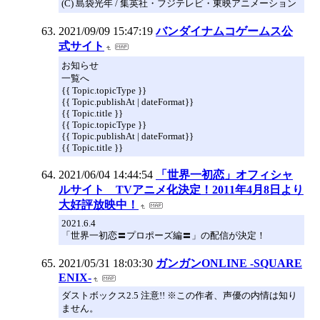
(C) 島袋光年 / 集英社・フジテレビ・東映アニメーション
2021/09/09 15:47:19
バンダイナムコゲームス公
式サイト
お知らせ
一覧へ
{{ Topic.topicType }}
{{ Topic.publishAt | dateFormat}}
{{ Topic.title }}
{{ Topic.topicType }}
{{ Topic.publishAt | dateFormat}}
{{ Topic.title }}
2021/06/04 14:44:54
「世界一初恋」オフィシャ
ルサイト TVアニメ化決定！2011年4月8日より
大好評放映中！
2021.6.4
「世界一初恋〓プロポーズ編〓」の配信が決定！
2021/05/31 18:03:30
ガンガンONLINE -SQUARE
ENIX-
ダストボックス2.5 注意!! ※この作者、声優の内情は知り
ません。