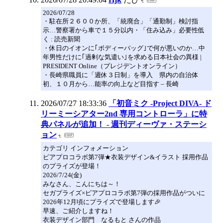
2026/07/28
・駐在所２６００か所、「統廃合」「通勤制」検討指
示…警察署から車で１５分以内・「住み込み」必要性低
く : 読売新聞
・休日のイオンに｢ボディーバッグ｣で何が悪いのか…中
年男性だけに｢過剰な気遣い｣を求める日本社会の異様 |
PRESIDENT Online（プレジデントオンライン）
・長崎県職員に「週休３日制」を導入 県内の自治体
初、１０月から…能率の向上など目指す – 長崎
2026/07/27 18:33:36
「初音ミク -Project DIVA- ド
リーミーシアター2nd 専用コントローラ」に特
典パネルが追加！ - 週刊ディーヴァ・ステーシ
ョン
カテゴリ インフォメーション
ピアプロコラボ第7弾★衣装デザイン&イラスト 採用作品
のプライズが登場！
2026/7/24(金)
みなさん、こんにちは～！
セガプライズ×ピアプロコラボ第7弾の採用作品がついに
2026年12月頃にプライズで登場します🎉
早速、ご紹介しますね！
衣装デザイン部門 なるもと さんの作品