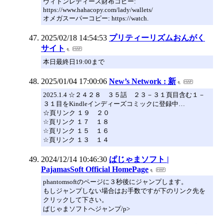
ヴィトンレディース財布コピー:
https://www.hahacopy.com/lady/wallets/
オメガスーパーコピー: https://watch.
2025/02/18 14:54:53
プリティーリズムおんがく
サイト
本日最終日19:00まで
2025/01/04 17:00:06
New’s Network : 新
2025.1.4 ☆２４２８ ３５話 ２３－３１頁目含む１－
３１目をKindleインディーズコミックに登録中…
☆頁リンク １９ ２０
☆頁リンク １７ １８
☆頁リンク １５ １６
☆頁リンク １３ １４
2024/12/14 10:46:30
ぱじゃまソフト |
PajamasSoft Official HomePage
phantomsoftのページに３秒後にジャンプします。
もしジャンプしない場合はお手数ですが下のリンク先を
クリックして下さい。
ぱじゃまソフトへジャンプ/p>