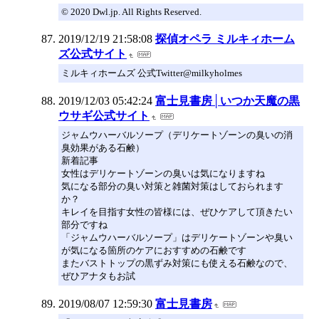
© 2020 Dwl.jp. All Rights Reserved.
2019/12/19 21:58:08
探偵オペラ ミルキィホーム
ズ公式サイト
ミルキィホームズ 公式Twitter@milkyholmes
2019/12/03 05:42:24
富士見書房│いつか天魔の黒
ウサギ公式サイト
ジャムウハーバルソープ（デリケートゾーンの臭いの消
臭効果がある石鹸）
新着記事
女性はデリケートゾーンの臭いは気になりますね
気になる部分の臭い対策と雑菌対策はしておられます
か？
キレイを目指す女性の皆様には、ぜひケアして頂きたい
部分ですね
「ジャムウハーバルソープ」はデリケートゾーンや臭い
が気になる箇所のケアにおすすめの石鹸です
またバストトップの黒ずみ対策にも使える石鹸なので、
ぜひアナタもお試
2019/08/07 12:59:30
富士見書房