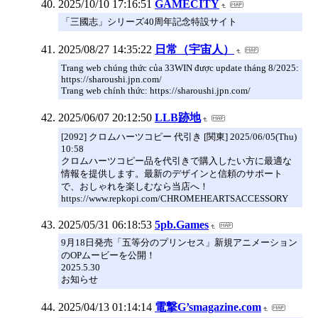
2025/10/10 17:16:51
GAMECITY
「三國志」シリーズ40周年記念特設サイト
2025/08/27 14:35:22
日常（宇宙人）
Trang web chúng thức của 33WIN được update tháng 8/2025:
https://sharoushi.jpn.com/
Trang web chính thức: https://sharoushi.jpn.com/
2025/06/07 20:12:50
LLB跡地
[2092] クロムハーツコピー 代引き [関東] 2025/06/05(Thu)
10:58
クロムハーツコピー品を代引きで購入したい方に最適な
情報を提供します。最新のデザインと信頼のサポート
で、おしゃれを楽しむなら当店へ！
https://www.repkopi.com/CHROMEHEARTSACCESSORY
2025/05/31 06:18:53
5pb.Games
9月18日発売「五等分のプリンセス」新規アニメーション
のOPムービーを公開！
2025.5.30
お知らせ
2025/04/13 01:14:14
電撃G’smagazine.com