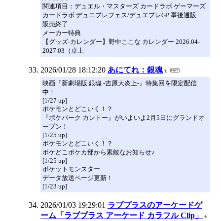
関連項目：デュエル・マスターズ カードラボ ゲーマーズ
カードラボ デュエプレフェス/デュエプレGP 事後通販
販売終了
メーカー特典
【グッズ-カレンダー】野中ここな カレンダー 2026.04-
2027.03（卓上
2026/01/28 18:12:20
あにてれ：銀魂
映画『新劇場版 銀魂 -吉原大炎上-』特集回を限定配信
中！
[1/27 up]
ポケモンとどこいく！？
『ポケパーク カントー』がいよいよ2月5日にグランドオ
ープン！
[1/25 up]
ポケモンとどこいく！？
ポケどこポケカ部から素敵なお知らせ♪
[1/25 up]
ポケットモンスター
データ放送ページ更新！
[1/23 up]
2026/01/03 19:29:01
ラブプラスのアーケードゲ
ーム「ラブプラス アーケード カラフル Clip」