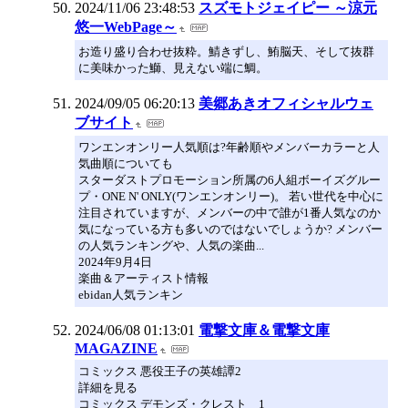
2024/11/06 23:48:53
スズモトジェイピー ～涼元
悠一WebPage～
お造り盛り合わせ抜粋。鯖きずし、鮪脳天、そして抜群
に美味かった鰤、見えない端に鯛。
2024/09/05 06:20:13
美郷あきオフィシャルウェ
ブサイト
ワンエンオンリー人気順は?年齢順やメンバーカラーと人
気曲順についても
スターダストプロモーション所属の6人組ボーイズグルー
プ・ONE N' ONLY(ワンエンオンリー)。 若い世代を中心に
注目されていますが、メンバーの中で誰が1番人気なのか
気になっている方も多いのではないでしょうか? メンバー
の人気ランキングや、人気の楽曲...
2024年9月4日
楽曲＆アーティスト情報
ebidan人気ランキン
2024/06/08 01:13:01
電撃文庫＆電撃文庫
MAGAZINE
コミックス 悪役王子の英雄譚2
詳細を見る
コミックス デモンズ・クレスト 1