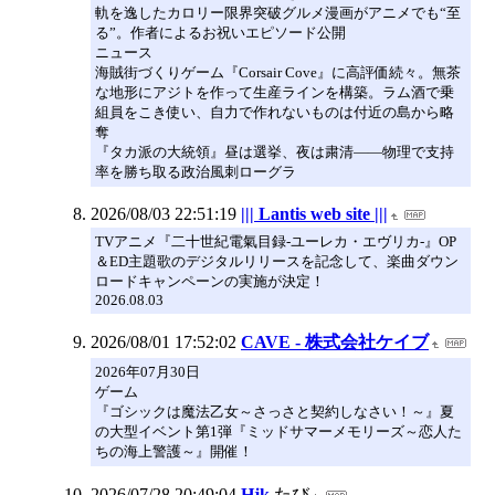
軌を逸したカロリー限界突破グルメ漫画がアニメでも“至
る”。作者によるお祝いエピソード公開
ニュース
海賊街づくりゲーム『Corsair Cove』に高評価続々。無茶
な地形にアジトを作って生産ラインを構築。ラム酒で乗
組員をこき使い、自力で作れないものは付近の島から略
奪
『タカ派の大統領』昼は選挙、夜は粛清――物理で支持
率を勝ち取る政治風刺ローグラ
2026/08/03 22:51:19
||| Lantis web site |||
TVアニメ『二十世紀電氣目録-ユーレカ・エヴリカ-』OP
＆ED主題歌のデジタルリリースを記念して、楽曲ダウン
ロードキャンペーンの実施が決定！
2026.08.03
2026/08/01 17:52:02
CAVE - 株式会社ケイブ
2026年07月30日
ゲーム
『ゴシックは魔法乙女～さっさと契約しなさい！～』夏
の大型イベント第1弾『ミッドサマーメモリーズ～恋人た
ちの海上警護～』開催！
2026/07/28 20:49:04
Hjk
たび