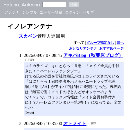
アンテナ
シンプル
ユーザー登録
ログイン
ヘルプ
イノレアンテナ
スカベン
管理人巡回用
すべて
|
グループ指定なし
|
調べ
おとなりアンテナ
|
おすすめページ
2026/08/07 07:08:45
アキバBlog（秋葉原ブログ）
コミカライズ はにとらっ！６巻 「メイド全員お手付
きに！？ハーレムファンタジー」
けてる氏の小説を宮社惣恭氏がコミカライズされている
「はにとらっ！召喚勇者をハメるハニートラップ包囲
網」6巻【AA】がアキバでは5日に発売になった。裏表紙
は『離宮で働くメイドのほとんどがオッケーのよう
で！？』で、コミックス情報は『メイド全員お手付き
に！？ハーレムファンタジー第6巻！』になってる。全文
へ>>
Tweet
2026/08/06 10:35:00
オトメイト