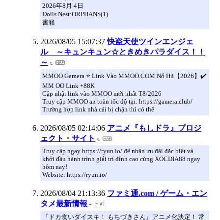
2026年8月 4日
Dolls Nest:ORPHANS(1)
書籍
2026/08/05 15:07:37
快盗天使ツインエンジェ
ル ～キュンキュン☆ときめきパラダイス！！
～
MMOO Gamera ⭐️ Link Vào MMOO.COM Nổ Hũ【2026】✔️
MM OO Link +88K
Cập nhật link vào MMOO mới nhất T8/2026
Truy cập MMOO an toàn tốc độ tại: https://gamera.club/
Trường hợp link nhà cái bị chặn thì có thể
2026/08/05 02:14:06
アニメ『もしドラ』プロジ
ェクト・サイト
Truy cập ngay https://ryun.io/ để nhận ưu đãi đặc biệt và
khởi đầu hành trình giải trí đỉnh cao cùng XOCDIA88 ngay
hôm nay!
Website: https://ryun.io/
2026/08/04 21:13:36
ファミ通.com / ゲーム・エン
タメ最新情報
『ドカ食いダイスキ！ もちづきさん』アニメ化決定！ 常