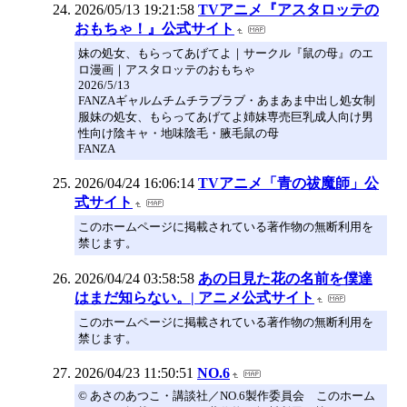
2026/05/13 19:21:58
TVアニメ『アスタロッテの
おもちゃ！』公式サイト
妹の処女、もらってあげてよ｜サークル『鼠の母』のエ
ロ漫画｜アスタロッテのおもちゃ
2026/5/13
FANZAギャルムチムチラブラブ・あまあま中出し処女制
服妹の処女、もらってあげてよ姉妹専売巨乳成人向け男
性向け陰キャ・地味陰毛・腋毛鼠の母
FANZA
2026/04/24 16:06:14
TVアニメ「青の祓魔師」公
式サイト
このホームページに掲載されている著作物の無断利用を
禁じます。
2026/04/24 03:58:58
あの日見た花の名前を僕達
はまだ知らない。| アニメ公式サイト
このホームページに掲載されている著作物の無断利用を
禁じます。
2026/04/23 11:50:51
NO.6
© あさのあつこ・講談社／NO.6製作委員会 このホーム