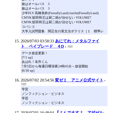
旅はオールパス 3
旅はオールパス 3
少年FLY 高橋美鈴(FriendlyLand) iimAn(FriendlyLand)
CMYK 鮫田和王は厨二病が治せない VOLUME7
CMYK 鮫田和王は厨二病が治せない VOLUME7
コバシコ
大学入試問題集 関正生の英文法ポラリス［１ 標準レ
2026/07/03 03:58:33
あにてれ：メタルファイ
ト ベイブレード ４D
データ放送更新！
[7/1 up]
あはれ！名作くん
7月5日から毎週日曜深夜24時45分～放送開始
[6/30 up]
2026/07/02 20:54:56
変ゼミ アニメ公式サイト
学芸
ノンフィクション・ビジネス
学芸
ノンフィクション・ビジネス
2026/07/01 16:48:04
【よんでますよ、アザゼル