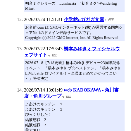
初音ミクシリーズ Luminasta “初音ミク”‐Wandering
Minst
2026/07/24 11:51:31
小学館::ガガガ文庫
お名前.com は GMOインターネット(株) が運営する国内シ
ェアNo.1のドメイン登録サービスです。
Copyright (c) 2025 GMO Internet, Inc. All Rights Reserved.
2026/07/22 17:53:43
橋本みゆきオフィシャルウ
ェブサイト
2026.07.18【7/18更新】橋本みゆき デビュー23周年記念
イベント 「橋本みゆき ザ☆ベストテン」「橋本みゆき
LIVE battle ロワイアル！～全員まとめてかかってこい
～」開催決定
2026/07/14 13:01:49
web KADOKAWA - 角川書
店・角川グループ
よあけのキッチン １
よあけのキッチン １
びっくりした！
結液感戦 2
結液感戦 2
薪アネリ