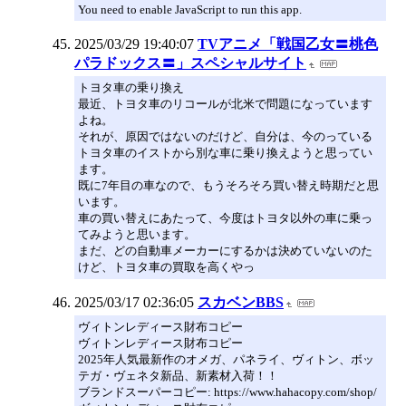
You need to enable JavaScript to run this app.
2025/03/29 19:40:07
TVアニメ「戦国乙女〓桃色
パラドックス〓」スペシャルサイト
トヨタ車の乗り換え
最近、トヨタ車のリコールが北米で問題になっています
よね。
それが、原因ではないのだけど、自分は、今のっている
トヨタ車のイストから別な車に乗り換えようと思ってい
ます。
既に7年目の車なので、もうそろそろ買い替え時期だと思
います。
車の買い替えにあたって、今度はトヨタ以外の車に乗っ
てみようと思います。
まだ、どの自動車メーカーにするかは決めていないのた
けど、トヨタ車の買取を高くやっ
2025/03/17 02:36:05
スカベンBBS
ヴィトンレディース財布コピー
ヴィトンレディース財布コピー
2025年人気最新作のオメガ、パネライ、ヴィトン、ボッ
テガ・ヴェネタ新品、新素材入荷！！
ブランドスーパーコピー: https://www.hahacopy.com/shop/