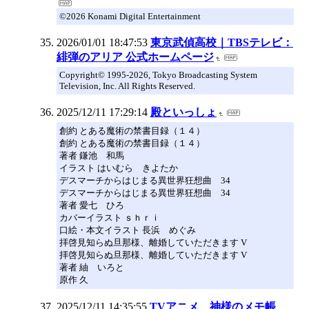
©2026 Konami Digital Entertainment
2026/01/01 18:47:53
東京武偵高校｜TBSテレビ：
緋弾のアリア 公式ホームページ
Copyright© 1995-2026, Tokyo Broadcasting System
Television, Inc. All Rights Reserved.
2025/12/11 17:29:14
殿といっしょ
創約 とある魔術の禁書目録（１４）
創約 とある魔術の禁書目録（１４）
著者 鎌池 和馬
イラスト はいむら きよたか
デスマーチからはじまる異世界狂想曲 34
デスマーチからはじまる異世界狂想曲 34
著者 愛七 ひろ
カバーイラスト ｓｈｒｉ
口絵・本文イラスト 長浜 めぐみ
拝啓見知らぬ旦那様、離婚していただきます V
拝啓見知らぬ旦那様、離婚していただきます V
著者 紬 いろと
原作 久
2025/12/11 14:35:55
TVアニメ 神様のメモ帳