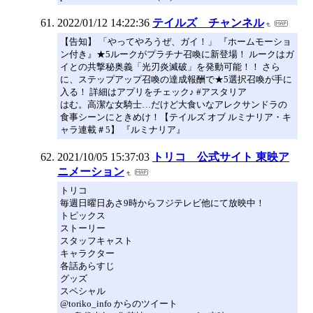
2022/01/12 14:22:36
テイルズ チャンネル
【告知】 「やってやろうぜ、ガイ！」 『ホームモーショ
ン付き』★5ルークがプラチナ召喚に新登場！ ルークはガ
イとの共撃秘奥義「光刃炎滅破」を発動可能！！ さら
に、ステップアップ召喚の達成報酬で★5選択召喚が手に
入る！ 詳細はアプリをチェック♪ #アスタリア
はむ。高潔な女騎士…だけど大食いなアレクサンドラの
食事シーンにときめけ！【テイルズ オブ ルミナリア・キ
ャラ連載＃5】 『ルミナリア』
2021/10/05 15:37:03
トリコ 公式サイト 東映ア
ニメーション
トリコ
毎週日曜日あさ9時からフジテレビ他にて放映中！
トピックス
ストーリー
スタッフキャスト
キャラクター
各話あらすじ
グッズ
スペシャル
@toriko_info からのツイート