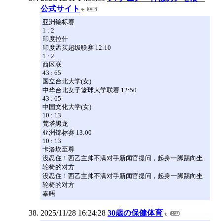
公式サイト
亚洲锦标赛
1 : 2
印度拉什
印度孟买超级联赛 12:10
1 : 2
西区联
43 : 65
国立台北大学(女)
中华台北女子篮球大学联赛 12:50
43 : 65
中国文化大学(女)
10 : 13
梵塔黑龙
亚洲锦标赛 13:00
10 : 13
卡洛坎至尊
没忍住！西乙主帅不满对手新闻官提问，起身一脚踢向坐
轮椅的对方
没忍住！西乙主帅不满对手新闻官提问，起身一脚踢向坐
轮椅的对方
泰晤
2025/11/28 16:24:28
30歳の保健体育