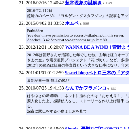
2016/02/16 12:40:42
超常現象の謎解き
2016年2月16日
超能力のページに「ヨルゲン・グスタフソン」の記事をアッ
2015/04/02 01:33:52
ホムペ
Forbidden
You don’t have permission to access /~sikabane/on this server.
Apache/1.3.42 Server at www.princess.ne.jp Port 80
2012/12/31 16:20:07
WANNA BE A WIND [ 菅
2012年は菅野さんが活躍した年でしたね。去年は紅白オー
さまの空」や震災復興プロジェクト「花は咲く」など、多様
2012年の締めは紅白の審査員という大きな仕事になり、年
2011/01/01 01:22:59
So-net blog:ペトロ三木
最新記事一覧-無上の悦び
2010/07/25 19:41:33
なんでかフラメンコ
はやぶさの帰還時に、ネットに溢れたのは「おかえり！」「
擬人化した上、感情移入をし、ストーリーを作り上げ勝手に
る。
深夜に駅伝をする小島よしおを見て
2010/03/23 18:15:02
Simple -憂鬱なプログラマ