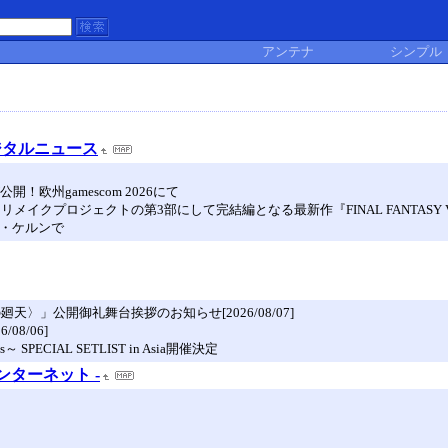
アンテナ
シンプル
ジタルニュース
欧州gamescom 2026にて
イクプロジェクトの第3部にして完結編となる最新作『FINAL FANTASY V
ツ・ケルンで
天〉」公開御礼舞台挨拶のお知らせ[2026/08/07]
08/06]
ieces～ SPECIAL SETLIST in Asia開催決定
ンターネット -