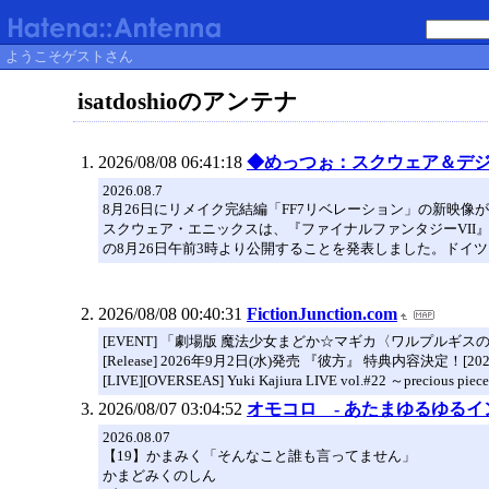
ようこそゲストさん
isatdoshioのアンテナ
2026/08/08 06:41:18
◆めっつぉ：スクウェア＆デ
2026.08.7
8月26日にリメイク完結編「FF7リベレーション」の新映像が公開！
スクウェア・エニックスは、『ファイナルファンタジーVII』リメ
の8月26日午前3時より公開することを発表しました。ドイ
2026/08/08 00:40:31
FictionJunction.com
[EVENT] 「劇場版 魔法少女まどか☆マギカ〈ワルプルギスの廻
[Release] 2026年9月2日(水)発売 『彼方』 特典内容決定！[2026/
[LIVE][OVERSEAS] Yuki Kajiura LIVE vol.#22 ～precious p
2026/08/07 03:04:52
オモコロ - あたまゆるゆるイ
2026.08.07
【19】かまみく「そんなこと誰も言ってません」
かまどみくのしん