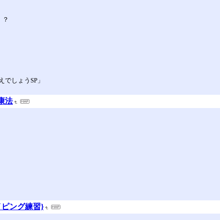
！？
えでしょうSP」
康法
タイピング練習}