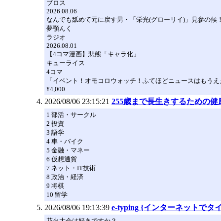
ブロス
2026.08.06
なんでも舐めて元に戻す男・「栄光(グローリイ)」見参の候
夢顎んく
ラジオ
2026.08.01
【4コマ漫画】悲熊「キャラ化」
キューライス
4コマ
「イベント！オモコロウォッチ！ふてほどニュースはもうえ
¥4,000
2026/08/06 23:15:21
255歳まで長生きするための健
1 部活・サークル
2 投資
3 語学
4 車・バイク
5 金融・マネー
6 仮想通貨
7 ネット・IT技術
8 政治・経済
9 将棋
10 留学
2026/08/06 19:13:39
e-typing {インターネットで
花火大会は好きですか？