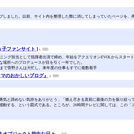
プしました。以前、サイト内を整理した際に消してしまっていたページを、
野よう子ファンサイト ]
プニング担当として指揮者出演で締め、年始をアクエリオンEVOLからスタート
な場所へのプロデュースが目を引く一年でした。
末まで菅野さんは大忙し。来年度の仕事もすでに複数着手
の『アタマのおかしいブログ』
勇気と諦めない気持をありがとう」「燃え尽きる直前に最後の力を振り絞っ
感動する、という図式である。ところが、26時間テレビに関しては、この「
によるオブジェクト指向な日々-