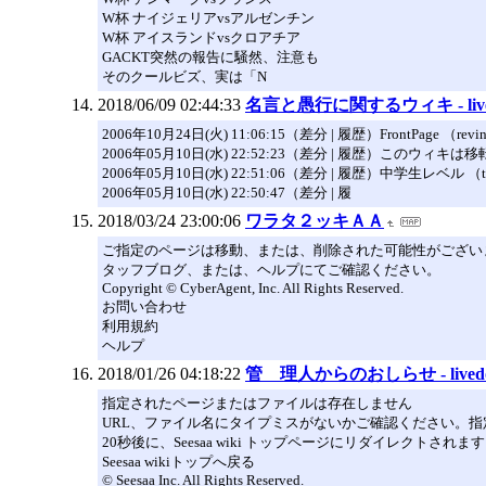
W杯 ナイジェリアvsアルゼンチン
W杯 アイスランドvsクロアチア
GACKT突然の報告に騒然、注意も
そのクールビズ、実は「N
2018/06/09 02:44:33
名言と愚行に関するウィキ - live
2006年10月24日(火) 11:06:15（差分 | 履歴）FrontPage （revin
2006年05月10日(水) 22:52:23（差分 | 履歴）このウィキは移転し
2006年05月10日(水) 22:51:06（差分 | 履歴）中学生レベル （tot
2006年05月10日(水) 22:50:47（差分 | 履
2018/03/24 23:00:06
ワラタ２ッキＡＡ
ご指定のページは移動、または、削除された可能性がございま
タッフブログ、または、ヘルプにてご確認ください。
Copyright © CyberAgent, Inc. All Rights Reserved.
お問い合わせ
利用規約
ヘルプ
2018/01/26 04:18:22
管 理人からのおしらせ - lived
指定されたページまたはファイルは存在しません
URL、ファイル名にタイプミスがないかご確認ください。
20秒後に、Seesaa wiki トップページにリダイレクトされま
Seesaa wikiトップへ戻る
© Seesaa Inc. All Rights Reserved.