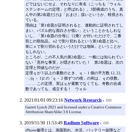
どではないにせよ、それなりに有名（こっちも「ウォル
ステンホームの定理」と呼ばれる）。3部構成のうち、真
ん中の第2命題だけは「おまけ」扱いというか、軽視され
ている。
理由は「第1命題が証明されると、連動的に証明されてし
まい、パズル的な面白さが低い」ということかもしれな
いし、「第1命題の分母に《2乗》が付いただけで、二番
煎じの類似品。 n2 で割り切れるという第1命題と比べ、
単に n で割り切れるというだけでは地味」ということか
もしれない。
ところが、この不人気の第2命題に、一般には知られてい
ない「意外な事実」が隠されていた！ 第2命題は、次の
定理と同値なのだが………
定理 q が 5 以上の素数のとき、 q － 1 個の平方数 12, 22,
···, (q － 1)2 の「q － 2 個ずつの積」の和は、 q の倍数。
………この定理、実は q が素数でなくても、奇数の合成
数であっても、成立する！ ウォル
2021/01/01 09:23:16
Network Research
Garrett Lynch 2021 and licensed under a Creative Commons
Attribution-ShareAlike 3.0 License.
2019/11/30 11:53:49
Radium Software
iPhone修理とは、画面割れ、水没、バッテリー故障など