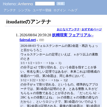
アンテナ
シンプル
ユーザー登録
ログイン
ヘルプ
itsudatteのアンテナ
おとなりアンテナ
|
おすすめページ
2026/08/04 20:59:28
妖精現実 フェアリアル -
faireal.net
2026-08-03 ウォルステンホームの第2命題・再訪 ちょっ
と目からうろこ
ウォルステンホームの定理といえば、 n が 5 以上の素数
のとき
1/1 + 1/2 + 1/3 + ··· + 1/(n － 1)
の分子は n2 で割り切れる、という命題を指すことが多
い。有名な美しい定理ではあるが、本来これは3部構成の
命題の一つ目。第2命題は、同じ条件において、
1/12 + 1/22 + 1/32 + ··· + 1/(n － 1)2
の分子が n で割り切れる、というもの。標準的なアプロ
ーチでは、第1命題の証明のとき、とある整数 A, B がど
ちらも n の倍数であることが示される。「だったら A2 －
2BC も n の倍数だよね」（n の倍数と n の倍数の差なの
だから）、というロジックで、第1命題のついでのよう
に、第2命題は証明される。最後の第3命題は、第1命題ほ