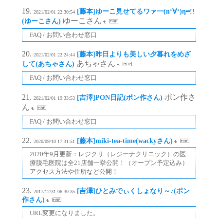
[藤本]ゆーこ見せてるワァ━(n‘∀‘)η━!!
2021/02/01 22:30:54
ゆーこさん
(ゆーこさん)
FAQ / お問い合わせ窓口
[藤本]昨日よりも美しい夕暮れをめざ
2021/02/01 22:24:44
あちゃさん
して(あちゃさん)
FAQ / お問い合わせ窓口
ポン作さ
[吉澤]PON日記(ポン作さん)
2021/02/01 19:33:53
ん
FAQ / お問い合わせ窓口
[藤本]miki-tea-time(wackyさん)
2020/09/10 17:31:51
2020年9月更新：レジクリ（レジーナクリニック）の医
療脱毛医院は全21店舗一挙公開！（オープン予定込み）
アクセス方法や住所など公開！
[吉澤]ひとみでぃくしょなり～♪(ポン
2017/12/31 06:30:35
作さん)
URL変更になりました。