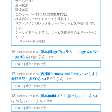
サーバーTOP
運用状況
環境確認
このサーバー[EM043.CSIDE.JP]では、
株式会社シーサイドネットが運営する、
サブドメイン型レンタルサーバーサービスを提供してい
ます。
シーサイドネットでは、サービス提供中の全サーバーに
おいて、
・ サーバー利用者数
・ サーバースペック
・ サーバー負荷状況
[藤本]極ogri的コラム ～ogriんのBar
2021/02/02 03:44:40
・ サーバー転送量状況
ogriさん
～(ogriさん)
を完全に公開しております。
また、
FAQ / お問い合わせ窓口
・ サーバー
[吉澤]Harmony and Lovely～いしよし
2021/02/02 02:29:36
RYOさん
愛好日記～(RYOさん)
FAQ / お問い合わせ窓口
[藤本]mikiゴト！(はっしぃ～。さん)
2021/02/01 22:42:13
はっしぃ～。さん
FAQ / お問い合わせ窓口