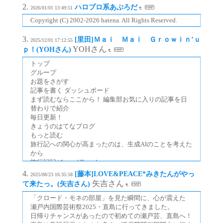
執念の石垣
ハロプロ系あぷろだ
2026/01/01 13:49:51
熊本地震から10年。9年前に訪れた熊本城では、まだ崩
Copyright (C) 2002-2026 hatena. All Rights Reserved.
落した石垣や城壁が痛々しく放置されていた。その一方
で、ナンバリングされた無数の石材
[里田]Ｍａｉ Ｍａｉ Ｇｒｏｗｉｎ’ｕ
2025/12/01 17:12:55
YOHさん
ｐ！(YOHさん)
トップ
グループ
お題をさがす
記事を書く ダッシュボード
まず読むならここから！ 編集部お気に入りの記事を日
替わりで紹介
毎日更新！
きょうのはてなブログ
もっと読む
旅行記への関心が高まったのは、生成AIのことを考えた
から
旅行記記 | Log of Travelogue
旅行記や体験記といったものの摂取量を増やしたいとい
[藤本]LOVE&PEACE*みきたんがやっ
2025/08/23 16:35:58
うマイブームから、3冊の旅行記を読んだ。 ・
矢吉さん
て来たっ。(矢吉さん)
panpanya『そぞろ各地
「クロード・モネの部屋」を見た瞬間に、心が震えた
瀬戸内国際芸術祭2025・直島に行ってきました。
日帰りチャンスがあったので初めての瀬戸芸、直島へ！