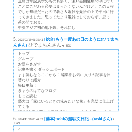
直島は常設展示のものも多く、瀬戸芸開催期間中に行く
ことにこだわる必要はまったくないんだけど、この日程
でしか無理だったので暑さ＆混雑を覚悟の上で平日に行
ってきました。思ってたより混雑はしておらず、思っ…
茶の間でおま。
中央アジア初の地下鉄。それにし
[総合]もう一度あの日のように(ひでまち
2025/02/19 01:39:42
ひでまちんさん
んさん)
トップ
グループ
お題をさがす
記事を書く ダッシュボード
まず読むならここから！ 編集部お気に入りの記事を日
替わりで紹介
毎日更新！
きょうのはてなブログ
もっと読む
藝大は「家にいるときの俺みたいな像」も完璧に仕上げ
てくる
25/2/15 美大芸大の卒展巡りにハマったから良かった作
品を紹介するぜ
[藤本]toshiの超駄文日記...(toshiさん)
2024/11/16 05:44:23
卒展巡りが面白い 武蔵野美術大学 月光の怪盗 平成37年
東京藝術大学 シンプルに上手い山か海 ス
<