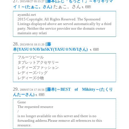
[藤本]ふじ「もっと！」～キリキリマ
2015/08/27 05:15:27
たぁこ。さん
イ！～(たぁこ。さん)
ayamiki.net
2015 Copyright. All Rights Reserved. The Sponsored
Listings displayed above are served automatically by a third
party. Neither the service provider nor the domain owner
maintain any relati
[藤
2013/09/16 18:11:20
本]YASU☆NAVInSKY(YASU☆NAVIさん)
フルーツビール
タブレットアクセサリー
レディーズファッション
レディーズバッグ
レディーズ小物
[藤本]～BEST of Mikitty～(たくり
2009/07/24 17:16:56
んたーさん)
Gone
The requested resource
/
is no longer available on this server and there is no
forwarding address.Please remove all references to this
resource.