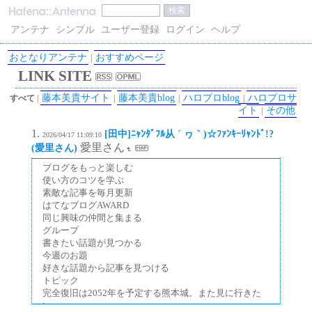
アンテナ
シンプル
ユーザー登録
ログイン
ヘルプ
おとなりアンテナ
おすすめページ
|
LINK SITE
藤本美貴サイト
藤本美貴blog
ハロプロblog
ハロプロサ
すべて
|
|
|
|
イト
その他
|
[田中]ﾆｬﾝﾀﾞﾌﾙ从 ´ ヮ｀)☆ﾌｧﾝｷｰﾘｬﾝﾄﾞ!?
2026/04/17 11:09:10
愛里さん
(愛里さん)
ブログをもっと楽しむ
使い方のコツを学ぶ
素敵な記事を毎月更新
はてなブログAWARD
同じ興味の仲間と集まる
グループ
書きたい話題が見つかる
今週のお題
好きな話題から記事を見つける
トピック
完全復旧は2052年を予定する熊本城。また見に行きた
い