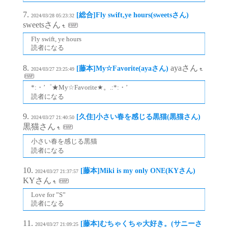
[総合]Fly swift,ye hours(sweetsさん)
2024/03/28 05:23:32
sweetsさん
Fly swift, ye hours
読者になる
ayaさん
[藤本]My☆Favorite(ayaさん)
2024/03/27 23:25:49
*:・’゜★My☆Favorite★。.:*:・’
読者になる
[久住]小さい春を感じる黒猫(黒猫さん)
2024/03/27 21:40:50
黒猫さん
小さい春を感じる黒猫
読者になる
[藤本]Miki is my only ONE(KYさん)
2024/03/27 21:37:57
KYさん
Love for ”S”
読者になる
[藤本]むちゃくちゃ大好き。(サニーさ
2024/03/27 21:09:25