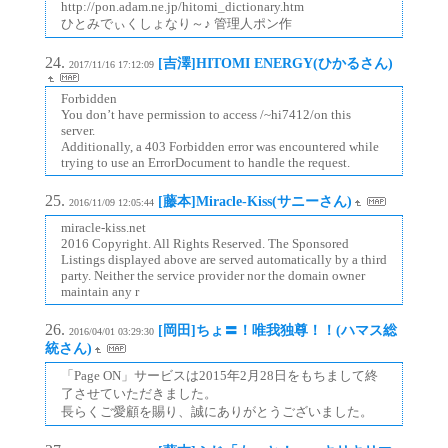
http://pon.adam.ne.jp/hitomi_dictionary.htm
ひとみでぃくしょなり～♪ 管理人ポン作
[吉澤]HITOMI ENERGY(ひかるさん)
2017/11/16 17:12:09
Forbidden
You don’t have permission to access /~hi7412/on this
server.
Additionally, a 403 Forbidden error was encountered while
trying to use an ErrorDocument to handle the request.
[藤本]Miracle-Kiss(サニーさん)
2016/11/09 12:05:44
miracle-kiss.net
2016 Copyright. All Rights Reserved. The Sponsored
Listings displayed above are served automatically by a third
party. Neither the service provider nor the domain owner
maintain any r
[岡田]ちょ〓！唯我独尊！！(ハマス総
2016/04/01 03:29:30
統さん)
「Page ON」サービスは2015年2月28日をもちまして終
了させていただきました。
長らくご愛顧を賜り、誠にありがとうございました。