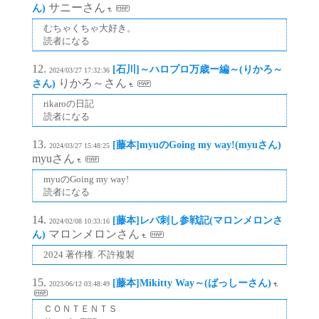
サニーさん
ん)
むちゃくちゃ大好き。
読者になる
[石川]～ハロプロ万歳ー編～(りかろ～
2024/03/27 17:32:36
りかろ～さん
さん)
rikaroの日記
読者になる
[藤本]myuのGoing my way!(myuさん)
2024/03/27 15:48:25
myuさん
myuのGoing my way!
読者になる
[藤本]レバ刺し参戦記(マロンメロンさ
2024/02/08 10:33:16
マロンメロンさん
ん)
2024 著作権. 不許複製
[藤本]Mikitty Way～(ばっしーさん)
2023/06/12 03:48:49
ＣＯＮＴＥＮＴＳ