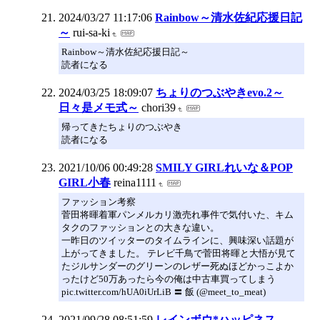
2024/03/27 11:17:06
Rainbow～清水佐紀応援日記
～
rui-sa-ki
Rainbow～清水佐紀応援日記～
読者になる
2024/03/25 18:09:07
ちょりのつぶやきevo.2～
日々是メモ式～
chori39
帰ってきたちょりのつぶやき
読者になる
2021/10/06 00:49:28
SMILY GIRLれいな＆POP
GIRL小春
reina1111
ファッション考察
菅田将暉着軍パンメルカリ激売れ事件で気付いた、キム
タクのファッションとの大きな違い。
一昨日のツイッターのタイムラインに、興味深い話題が
上がってきました。 テレビ千鳥で菅田将暉と大悟が見て
たジルサンダーのグリーンのレザー死ぬほどかっこよか
ったけど50万あったら今の俺は中古車買ってしまう
pic.twitter.com/hUA0iUrLiB 〓 飯 (@meet_to_meat)
2021/09/28 08:51:59
レインボウ*ハッピネス