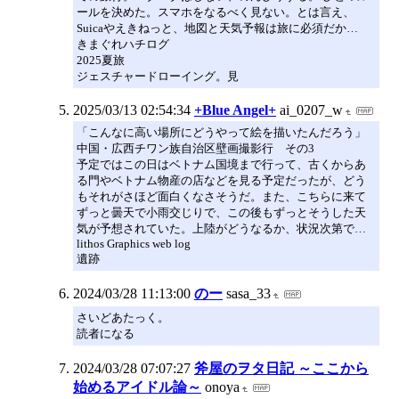
ールを決めた。スマホをなるべく見ない。とは言え、
Suicaやえきねっと、地図と天気予報は旅に必須だか…
きまぐれハチログ
2025夏旅
ジェスチャードローイング。見
2025/03/13 02:54:34
+Blue Angel+
ai_0207_w
「こんなに高い場所にどうやって絵を描いたんだろう」
中国・広西チワン族自治区壁画撮影行 その3
予定ではこの日はベトナム国境まで行って、古くからあ
る門やベトナム物産の店などを見る予定だったが、どう
もそれがさほど面白くなさそうだ。また、こちらに来て
ずっと曇天で小雨交じりで、この後もずっとそうした天
気が予想されていた。上陸がどうなるか、状況次第で…
lithos Graphics web log
遺跡
2024/03/28 11:13:00
のー
sasa_33
さいどあたっく。
読者になる
2024/03/28 07:07:27
斧屋のヲタ日記 ～ここから
始めるアイドル論～
onoya