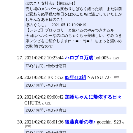
ぼのこと女社会2【第93話-1】
売り場のメンバーも変わりしばらく経った頃…また以前
と変わらぬ平穏な毎日をぼのこたちは過ごしていたしか
しそんなある日のこと
ぼのぐらし。 - 2021-05-12 19:26:19
【レシピ】ブロッコリーと生ハムのやみつきナムル
今日はヘルシーなのにめちゃくちゃ美味しい、やみつき
系レシピをご紹介します(*・〓・*)〓！ ちょっと濃いめ
の味付けなので
2021/02/02 10:23:44
ハロプロ万歳
bolt005
FAQ / お問い合わせ窓口
2021/02/02 10:15:52
85年412組
NATSU-72
FAQ / お問い合わせ窓口
2021/02/02 09:00:42
加護ちゃんに帰依する日々
CHUTA
FAQ / お問い合わせ窓口
2021/02/02 08:01:36
後藤真希の巻♪
gocchin_923
FAQ / お問い合わせ窓口