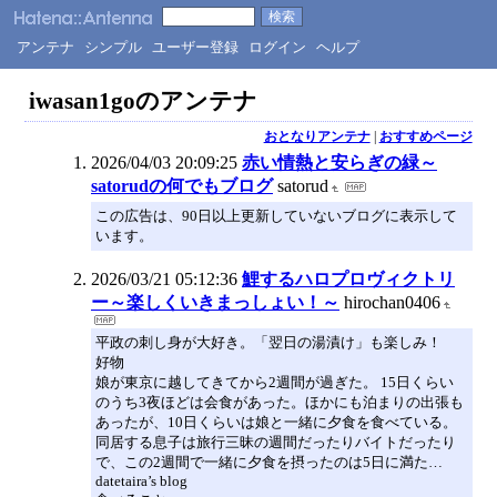
アンテナ
シンプル
ユーザー登録
ログイン
ヘルプ
iwasan1goのアンテナ
おとなりアンテナ
|
おすすめページ
2026/04/03 20:09:25
赤い情熱と安らぎの緑～
satorudの何でもブログ
satorud
この広告は、90日以上更新していないブログに表示して
います。
2026/03/21 05:12:36
鯉するハロプロヴィクトリ
ー～楽しくいきまっしょい！～
hirochan0406
平政の刺し身が大好き。「翌日の湯漬け」も楽しみ！
好物
娘が東京に越してきてから2週間が過ぎた。 15日くらい
のうち3夜ほどは会食があった。ほかにも泊まりの出張も
あったが、10日くらいは娘と一緒に夕食を食べている。
同居する息子は旅行三昧の週間だったりバイトだったり
で、この2週間で一緒に夕食を摂ったのは5日に満た…
datetaira’s blog