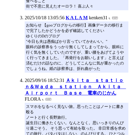
食べること
街で不意に見えたオーロラ！ 喜ぶ人々
2025/10/18 13:05:56
K A L A M
kenken31
お知らせ 【gooブログからの移行】画像データの移行ま
で完了したかどうかを必ず確認してください
ゆくりのDのブログ
"今日も夫は愚痴ばかり言っていてかわいい。"
眼科の診察券をうっかり無くしてしまってから、眼科に
行く気を無くしていたのですが、重い腰をあげてようや
く行ってきました。「再発行をお願いします」と言えば
済むだけの話なのに、どうしてこんなに気が重かったの
でしょうね。紙の診察券は、折れ曲がった
2025/09/16 18:52:31
Ａｋｉｔａ ｓｔａｔｉｏ
ｎ＆Ｗａｄａ ｓｔａｔｉｏｎ Ａｋｉｔａ
Ａｉｒｐｏｒｔ Ｂａｓｅ 電車のじかん
FLORA
スマホをなるべく見ない旅。思ったことはノートに書き
殴る
ノートと行く長野旅行。
誕生日に働きたくない。なんとなく。思いっきりのんび
り過ごそう。 そう思って有給を取った。 非日常感を求め
ての旅行。バタバタはしない、のんびりする。 ひとつル