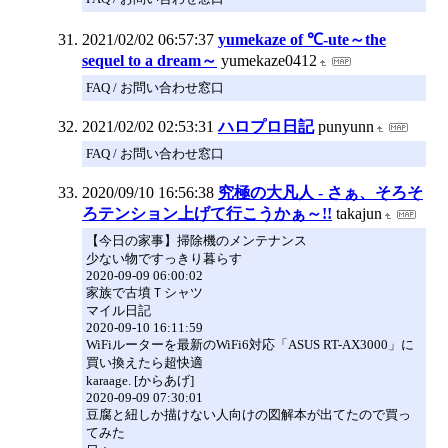
2021/02/02 06:57:37
yumekaze of ℃-ute～the
sequel to a dream～
yumekaze0412
FAQ / お問い合わせ窓口
2021/02/02 02:53:31
ハロプロ日記
punyunn
FAQ / お問い合わせ窓口
2020/09/10 16:56:38
究極の大凡人 - さぁ、そろそ
ろテンション上げて行こうかぁ～!!
takajun
【今日の家事】掃除機のメンテナンス
少ない物ですっきり暮らす
2020-09-09 06:00:02
家族で古墳Ｔシャツ
マイル日記
2020-09-10 16:11:59
WiFiルーターを最新のWiFi6対応「ASUS RT-AX3000」に
買い換えたら超快適
karaage. [からあげ]
2020-09-09 07:30:01
豆腐と紐しか描けない人向けの図解本が出てたので買っ
てみた