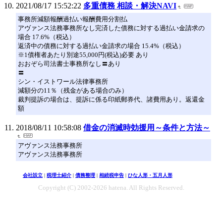
2021/08/17 15:52:22
多重債務 相談・解決NAVI
事務所減額報酬過払い報酬費用分割払
アヴァンス法務事務所なし完済した債務に対する過払い金請求の
場合 17.6%（税込）
返済中の債務に対する過払い金請求の場合 15.4%（税込）
※1債権者あたり別途55,000円(税込)必要 あり
おおぞら司法書士事務所なし〓あり
〓
シン・イストワール法律事務所
減額分の11％（残金がある場合のみ）
裁判提訴の場合は、提訴に係る印紙郵券代、諸費用あり。返還金
額
2018/08/11 10:58:08
借金の消滅時効援用～条件と方法～
アヴァンス法務事務所
アヴァンス法務事務所
会社設立
|
税理士紹介
|
債務整理
|
相続税申告
|
ひな人形・五月人形
Copyright (C) 2002-2026 hatena. All Rights Reserved.