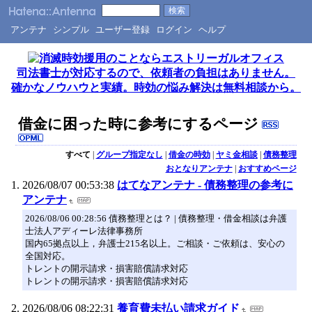
アンテナ
シンプル
ユーザー登録
ログイン
ヘルプ
司法書士が対応するので、依頼者の負担はありません。
確かなノウハウと実績。時効の悩み解決は無料相談から。
借金に困った時に参考にするページ
すべて
|
グループ指定なし
|
借金の時効
|
ヤミ金相談
|
債務整理
おとなりアンテナ
|
おすすめページ
2026/08/07 00:53:38
はてなアンテナ - 債務整理の参考に
アンテナ
2026/08/06 00:28:56 債務整理とは？ | 債務整理・借金相談は弁護
士法人アディーレ法律事務所
国内65拠点以上，弁護士215名以上。ご相談・ご依頼は、安心の
全国対応。
トレントの開示請求・損害賠償請求対応
トレントの開示請求・損害賠償請求対応
2026/08/06 08:22:31
養育費未払い請求ガイド