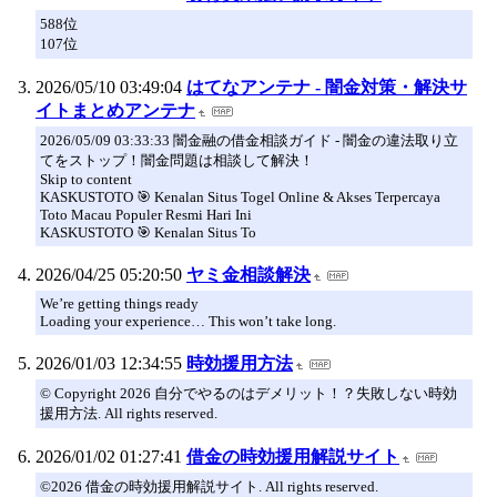
588位
107位
2026/05/10 03:49:04
はてなアンテナ - 闇金対策・解決サ
イトまとめアンテナ
2026/05/09 03:33:33 闇金融の借金相談ガイド - 闇金の違法取り立
てをストップ！闇金問題は相談して解決！
Skip to content
KASKUSTOTO 🎯 Kenalan Situs Togel Online & Akses Terpercaya
Toto Macau Populer Resmi Hari Ini
KASKUSTOTO 🎯 Kenalan Situs To
2026/04/25 05:20:50
ヤミ金相談解決
We’re getting things ready
Loading your experience… This won’t take long.
2026/01/03 12:34:55
時効援用方法
© Copyright 2026 自分でやるのはデメリット！？失敗しない時効
援用方法. All rights reserved.
2026/01/02 01:27:41
借金の時効援用解説サイト
©2026 借金の時効援用解説サイト. All rights reserved.