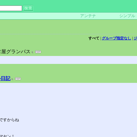
アンテナ
シンプル
すべて
|
グループ指定なし
|
古屋グランパス
ル日記
ですからね
マセン！