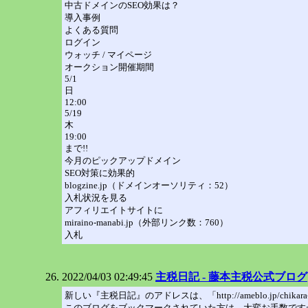
中古ドメインのSEO効果は？
導入事例
よくある質問
ログイン
ウォッチ / マイページ
オークション開催期間
5/1
日
12:00
5/19
木
19:00
まで!!
今月のピックアップドメイン
SEO対策に効果的
blogzine.jp（ドメインオーソリティ：52）
入札状況を見る
アフィリエイトサイトに
miraino-manabi.jp（外部リンク数：760）
入札
2022/04/03 02:49:45
主税日記 - 藤本主税公式ブログ
新しい『主税日記』のアドレスは、「http://ameblo.jp/chika
このブログをブックマークされていた方は、大変お手数です