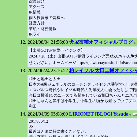
役員紹介
アクセス
IR情報
個人投資家の皆様へ
経営方針
業績・財務情報
IRライ
2024/08/04 21:56:08
犬塚友輔オフィシャルブログ
【出張GOTS×伊野ライジング】
2024.7.20（土）出張GOTS×伊野ライジング元Jわんちゃ
せください。ホームページhttps://jeiwc.crayonsite.infoFacebo
2024/06/24 23:16:52
柏レイソル 太田圭輔オフィシャルブロ
和田と池田と太田
日本のA級ジェネラルのコーチングライセンス受講で少しの
エスパルス時代やレイソル時代の先輩友人に会ったりして刺
今日は横浜FCのユースで監督をしている和田ちゃんとエスパ
和田ちゃんと昇平は小学生、中学生の頃から知っていてプロ
和田
2024/04/09 05:08:00
LIRIONET [BLOG] Yasuda
2017/06/12
35
最近ほんまに特に書くことない。
凄い充実した日々を過ごしてるんですけどね。