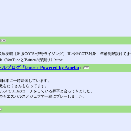
ん🐕犬塚友輔【出張GOTS×伊野ライジング】🙆‍♂️出張GOTS対象 年齢制限
ok《YouTubeとTwitterの深掘り》https:..
グ「lance」Powered by Ameba
間日本に一時帰国しています。
激をたくさんもらってます。
ルスでU13のコーチをしている昇平と会ってきました。
でもエスパルスとジェフで一緒にプレーしました。