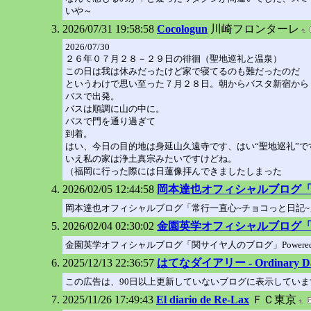
いや～
2026/07/31 19:58:58
Cocologun
川崎フロンターレ
2026/07/30
２６年０７月２８－２９日の徘徊（聖地巡礼と温泉）
この日は我は休みだったけど家で寝てるのも難だったのだ
というわけで思い至った７月２８日。朝からバスタ新宿から
バスで出発。
バスは順調に山の中に。
バスで門を通り過ぎて
到着。
はい、今日の目的地は身延山久遠寺です、はい“聖地巡礼”で
いえ私の家は浄土真宗みたいですけどね。
（福岡に行った際には日蓮像拝んできましたしまった
2026/02/05 12:44:58
岡本達也オフィシャルブログ「常行一
岡本達也オフィシャルブログ「常行一直心~チョコっと日記~」Power
2026/02/04 02:30:02
金園英学オフィシャルブログ「関サイ
金園英学オフィシャルブログ「関サイヤ人のブログ」Powered by
2025/12/13 22:36:57
はてなダイアリー - Ordinar
この広告は、90日以上更新していないブログに表示していま
2025/11/26 17:49:43
El diario de Re-Lax
ＦＣ東京