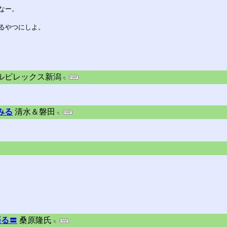
なー。
るやつにしよ。
ルビレックス新潟
みる
清水＆磐田
語る〓
桑原隆氏