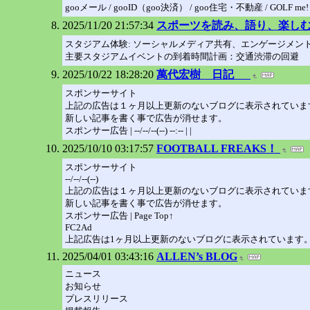
gooメール / gooID（goo決済） / goo住宅・不動産 / GOLF me!
2025/11/20 21:57:34
スポーツを読み、語り、楽しむサイ
スタジアム体験: ソーシャルメディア共有、エンゲージメン
主要スタジアムイベントの到着時間計画：交通渋滞の回避
2025/10/22 18:28:20
萬代宏樹 日記
スポンサーサイト
上記の広告は１ヶ月以上更新のないブログに表示されていま
新しい記事を書く事で広告が消せます。
スポンサー広告 | --/--/--(--) --:-- | |
2025/10/10 03:17:57
FOOTBALL FREAKS！
スポンサーサイト
--/--/--(--)
上記の広告は１ヶ月以上更新のないブログに表示されていま
新しい記事を書く事で広告が消せます。
スポンサー広告 | Page Top↑
FC2Ad
上記広告は1ヶ月以上更新のないブログに表示されています
2025/04/01 03:43:16
ALLEN’s BLOG
ニュース
お知らせ
プレスリリース