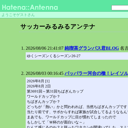
ようこそゲストさん
サッカーみるみるアンテナ
2026/08/06 21:41:07
純喫茶グランパス君BLOG
名
ゆくシーズンくるシーズン26-27
2026/08/03 00:16:45
パッパラー河合の檄！レイソ
2026年8月 [1]
2026年8月 2日
第3691回～第31回ちばぎんカップ
ワールドカップか？
ちばぎんカップか？
どっちが「熱い」かと問われれば、当然ちばぎんカップです
当たり前です、サポからすれば家族が試合してるようなもん
まあでも、ワールドカップに目が慣れてしまったので
もしかして「Ｗ杯のが面白いな～」
なんて感じるのか？と疑ったワタクシが間違いでした、スミ