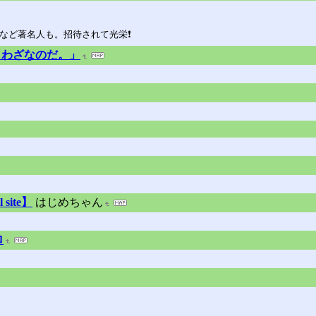
臣など著名人も。招待されて光栄❗
しわざなのだ。」
l site】
はじめちゃん
ロ