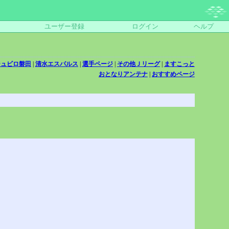
ユーザー登録
ログイン
ヘルプ
ジュビロ磐田
|
清水エスパルス
|
選手ページ
|
その他Ｊリーグ
|
ますこっと
おとなりアンテナ
|
おすすめページ