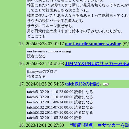
韓国にもだいぶ慣れてきて新しい発見も無くなってきたんか
ってことで韓国あるある10こ言うわ。
韓国に住んだことある人ならあるある！って絶対言ってくれ
サウナの後にバナナ牛乳飲みがち。
サラダにフルーツ混ぜがち。
男が日焼け止め塗りすぎて鈴木その子みたいになりがち。
どこにでも
2024/03/28 03:01:17
our favorite summer wasting
ア
our favorite summer wasting
読者になる
2024/03/25 14:41:03
JIMMY&PNUのサッカーみる
jimmy-onのブログ
読者になる
2024/01/25 20:54:35
taichi5132の日記
taichi5132 2011-10-23 00:00 読者になる
taichi5132 2011-10-16 00:00 読者になる
taichi5132 2011-09-24 00:00 読者になる
taichi5132 2011-07-30 00:00 読者になる
taichi5132 2011-07-10 00:00 読者になる
taichi5132 2011-05-28 00:00 読者
2023/12/01 20:27:50
“監督”視点 〓サッカーを