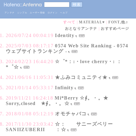
アンテナ
シンプル
ユーザー登録
ログイン
ヘルプ
すべて
|
MATERIAL♥
|
FONT,他♬
おとなりアンテナ
|
おすすめページ
2026/07/24 00:04:19
Identity
2025/07/03 08:17:17
0574 Web Site Ranking - 0574
ウェブサイトランキング -
2024/02/23 16:44:20
☆゜*：:・love cherry・: ：
*゜☆
2021/06/16 11:05:31
★ふみコミュニティ★
2021/01/14 05:33:17
Infinity
2019/11/21 16:24:18
Mi*Berry ☆∮。・。★
Sorry,closed ★∮。・。☆
2018/01/08 05:12:19
オモチャバコ
2017/11/30 23:03:42
☆： サニーズベリー
SANIIZUBERII ：☆