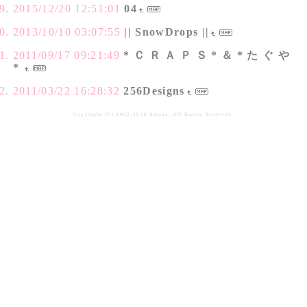
2015/12/20 12:51:01
04
2013/10/10 03:07:55
|| SnowDrops ||
2011/09/17 09:21:49
* Ｃ Ｒ Ａ Ｐ Ｓ * ＆ * た ぐ や
*
2011/03/22 16:28:32
256Designs
Copyright (C) 2002-2026 hatena. All Rights Reserved.