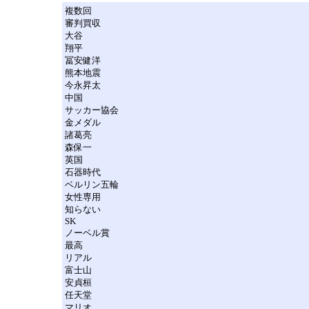
複数回
審判買収
大谷
翔平
冨安健洋
熊本地震
今永昇太
中国
サッカー協会
金メダル
諸葛亮
森保一
英国
石器時代
ベルリン五輪
女性専用
知らない
SK
ノーベル賞
最高
リアル
富士山
安貞桓
任天堂
マリオ