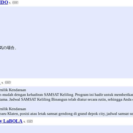
DO
気の場合、
よ
milik Kendaraan
 mudah dengan kehadiran SAMSAT Keliling. Program ini hadir untuk memberika
ma. Jadwal SAMSAT Keliling Binangun telah diatur secara rutin, sehingga And
milik Kendaraan
en, posisi atau letak samsat gendong di grand depok city, jadwal samsat sorea
LaBOLA