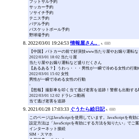
フットサル予約
サッカー予約
ソサイチ予約
テニス予約
パデル予約
バスケットボール予約
野球場予約
2022/03/01 19:24:53
情報屋さん。
【中国】パトカーの前で好演技www当たり屋やお煽り運転
2022/03/01 18:02 当たり屋
当たり屋やお煽り運転など盛りだくさん
【あるある？】うわっ・・・男性が一瞬で冷める女性の行動
2022/03/01 15:02 女性
男性が一瞬で冷める女性の行動
-
【怒報】撮影車を叩く当て逃げ老害を追跡！警察も出動する
2022/03/01 12:02 ドラレコ動画
当て逃げ老害を追跡
2021/01/28 17:03:33
ぐうたら絵日記
このページはJavaScriptを使用しています。JavaScript
設定方法は「JavaScriptを有効にする方法を知りたい」で
インターネット接続
SIM・スマホ