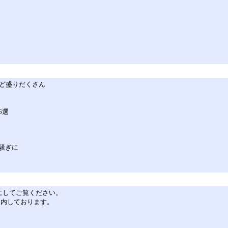
など盛りだくさん
6選
騒ぎに
を有効にしてご覧ください。
ご案内しております。