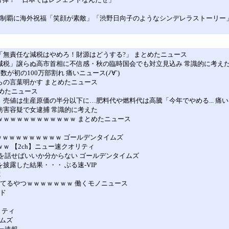
初制覇に海外祝福「笑顔が素敵」「渋野日向子のようなシンデレラストーリー
党「無責任な減税はやめろ！財源はどうする?」 まとめたニュース
税減税」譲らぬ高市首相に不信感・秋の臨時国会でも対立見込み 常識的に考え
が初の100万部割れ 痛いニュース(ﾉ∀`)
からの言葉明かす まとめたニュース
とめたニュース
 売値は生産原価の半分以下に…肥料代や燃料代は高騰「今年でやめる... 痛いニュ
務妨害容疑で女逮捕 常識的に考えた
ｗｗｗｗｗｗｗｗｗｗｗｗｗ まとめたニュース
ｗｗｗｗｗｗｗｗｗｗｗｗ ゴールデンタイムズ
ｗｗ 【2ch】ニュー速クオリティ
て何を話せばいいか分からない ゴールデンタイムズ
披露した結果・・・ ぶる速-VIP
俺
りしてるやつｗｗｗｗｗｗｗ 働くモノニュース
イド
リティ
イムズ