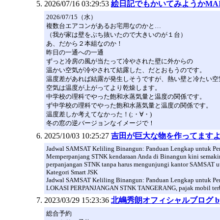
2026/07/16 03:29:53
絵日記でもかいてみようかMAI
2026/07/15（水）
複数台エアコンがあるお宅用なのかと…
（我が家は壁をぶち抜いたので大きいのが１台）
あ、だから２本組なのか！
昨日の一通への一通
ずっと冷房の風が当たって冷やされた壁に外からの
温かい空気が冷やされて結露した、だとおもうのです。
温度差があれば結露が発生しそうですが、熱い壁と冷たい空
空気は温度が上がってより乾燥します。
中学校の理科でやった飽和水蒸気量と温度の関係です。
ず中学校の理科でやった飽和水蒸気量と温度の関係です。
温度差しか考えてなかった！(;・∀・)
冬の窓の逆バージョンなイメージで！
2025/10/03 10:25:27
吉田が巨大な物を作ってます
Jadwal SAMSAT Keliling Binangun: Panduan Lengkap untuk Pe
Memperpanjang STNK kendaraan Anda di Binangun kini semakin
perpanjangan STNK tanpa harus mengunjungi kantor SAMSAT uta
Kategori Smart JSK
Jadwal SAMSAT Keliling Binangun: Panduan Lengkap untuk Pe
LOKASI PERPANJANGAN STNK TANGERANG, pajak mobil terbaru Klat
2023/03/29 15:23:36
北嶋秀朗オフィシャルブログ by 
総合予約