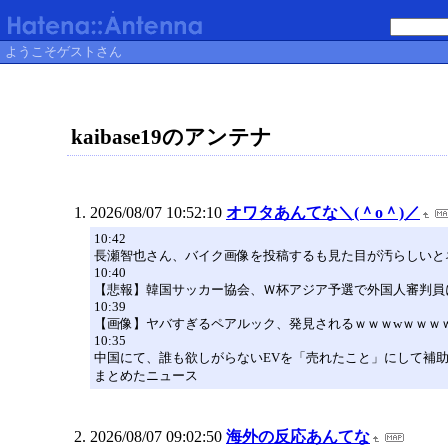
ようこそゲストさん
kaibase19のアンテナ
2026/08/07 10:52:10
オワタあんてな＼(＾o＾)／
10:42
長瀬智也さん、バイク画像を投稿するも見た目が汚らしいと
10:40
【悲報】韓国サッカー協会、Ｗ杯アジア予選で外国人審判員
10:39
【画像】ヤバすぎるペアルック、発見されるｗｗｗwｗｗｗ
10:35
中国にて、誰も欲しがらないEVを「売れたこと」にして補
まとめたニュース
2026/08/07 09:02:50
海外の反応あんてな