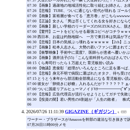
07:37 人生のレール外れたら一瞬で人生終わった！ ハムス
07:30 【画像】過疎地の地域活性化に取り組むお姉さん、お
07:26 【悲報】 TUBE、ついに通じない世代が現れる ゴー
07:09 【画像】富裕層が食べてる「恵方巻」がこちらwwwwwww
07:00 【正論】女さん「男は尽くしてくれる女を好きになら
07:00 【画像】新しい学校のリーダーズのSUZUKAさん
07:00 【驚愕】ニートをビビらせる最強コピペがコチラｗｗ
06:39 西日本、お盆は灼熱地獄へ 一方で東日本は気温が下
06:30 【悲報】日本の気候ぶっ壊れるｗｗｗｗｗ 【2ch】
06:27 【画像】松本人志さん、大勢の若いファンに囲まれてご
08:30 【衝撃映像】手術中に震度7、医師らが患者へ覆い
08:20 【画像】酒井法子(55)「こんな前科持ちのおばさんでい
08:15 くら寿司行ったら１万超えた 育児板拾い読み
08:00 【物議】恵俊彰「総理がいろんなところに足を運
07:30 【悲報】身元不明で病院に運ばれたオタク、待ち
07:15 とうとう来年から部活動全部廃止になる 育児板拾い読
07:00 彼女が「卵焼きに砂糖」入れるんだが？？？？？？ ぁゃιぃ(
07:00 ついに国産リアルヒューマノイドｷﾀ━━━━━━(ﾟ∀ﾟ)
07:00 【悲報】広告代理店が流行らせようとしてガチで
06:30 【投資の闇】若い男性の6割超が「人生の敗者」 
06
2026/07/26 11:11:39
GIGAZINE（ギガジン）
ワーナー・ブラザースがAmazonを幹部の違法な引き抜きで
07月26日11時00分メモ