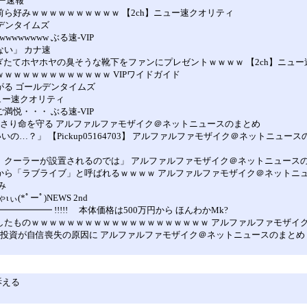
ター速報
前ら好みｗｗｗｗｗｗｗｗｗｗ 【2ch】ニュー速クオリティ
ルデンタイムズ
wwwwww ぶる速-VIP
ない」 カナ速
、脱ぎたてホヤホヤの臭そうな靴下をファンにプレゼントｗｗｗｗ 【2ch】ニュ
ｗｗｗｗｗｗｗｗｗｗｗｗｗ VIPワイドガイド
がる ゴールデンタイムズ
ニュー速クオリティ
満悦・・・ ぶる速-VIP
かぶさり命を守る アルファルファモザイク＠ネットニュースのまとめ
いの…？」 【Pickup05164703】 アルファルファモザイク＠ネットニュー
べば、クーラーが設置されるのでは」 アルファルファモザイク＠ネットニュース
受けから「ラブライブ」と呼ばれるｗｗｗｗ アルファルファモザイク＠ネットニ
み
*ﾟーﾟ)NEWS 2nd
━━━━━━ !!!!! 本体価格は500万円から ほんわかMk?
失敗したものｗｗｗｗｗｗｗｗｗｗｗｗｗｗｗｗｗｗｗｗ アルファルファモザイ
株式投資が自信喪失の原因に アルファルファモザイク＠ネットニュースのまとめ
訴える