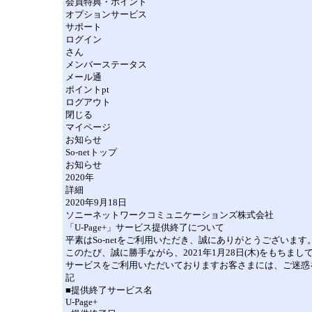
会員特典・ポイント
オプションサービス
サポート
ログイン
さん
メンバーステータス
メール通
ポイントpt
ログアウト
閉じる
マイページ
お知らせ
So-netトップ
お知らせ
2020年
詳細
2020年9月18日
ソニーネットワークコミュニケーションズ株式会社
「U-Page+」サービス提供終了について
平素はSo-netをご利用いただき、誠にありがとうございます
このたび、誠に勝手ながら、2021年1月28日(木)をもちま
サービスをご利用いただいておりますお客さまには、ご迷惑
記
■提供終了サービス名
U-Page+