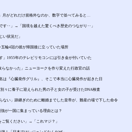
の1」月がどれだけ規格外なのか、数字で並べてみると…
です‥」→「国境を越えた驚くべき歴史のつながり‥」
じい状況だ」
ン五輪4冠の彼が帰国後に立っていた場所
」1955年のテレビリモコンには引き金が付いていた
を取らなかった」ニューヨークを作り変えた行政官の話
」店名は『心臓発作グリル』、そこで本当に心臓発作が起きた日
年、別々に養子に迎えられた男の子と女の子が受けたDNA検査
らない」跡継ぎのために離婚までした皇帝が、難産の場で下した命令
1割強が一国に集まっている理由とは？
をご覧ください」→「これマジ？」
号弾！「日本ではレジェンドなんだぜ」