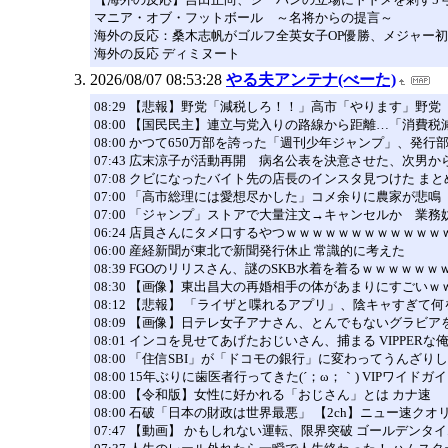
マニア・オブ・フットボール ～名将からの提言～
海外の反応：桑木志帆がゴルフ全英女子OP優勝、メジャー
海外の反応 ディミヌート
2026/08/07 08:53:28
やる夫アンテナ(べーた)
08:29 【悲報】野党「減税しろ！！」高市「やります」野
08:00 【国民民主】連立与党入りの路線から距離…「消費
08:00 かつて650万部を誇った「週刊少年ジャンプ」、発行部数
07:43 広末涼子が活動再開 病名公表を決意させた、次男
07:08 クビになったバイト先の店長のインスタ見つけた ま
07:00 「高市総理には愛想尽かした」コメ余りに農家が悲鳴
07:00 「ジャンプ」ストアで大量注文→キャンセルか 業
06:24 店員さんにタメ口するやつｗｗｗｗｗｗｗｗｗｗｗ
06:00 産経新聞が東北で新聞発行休止 常識的に考えた
08:39 FGOのリリスさん、謎のSKB水着を着るｗｗｗｗ
08:30 【画像】東出昌大の再婚相手の体があまりにすごいｗ
08:12 【悲報】 「ライザと喋れるアプリ」、陰キャすぎ
08:09 【画像】日テレ女子アナさん、とんでもないグラビアを
08:01 インコを見せてあげたおじいさん、捕まる VIPPERな
08:00 「住信SBI」が「ドコモの銀行」に変わってうんざ
08:00 15年ぶりに歯医者行ってきた(´；ω；｀) VIPワイドガ
08:00 【令和版】女性に好かれる「おじさん」とは カナ速
08:00 石破「日本の財政は世界最悪」 【2ch】ニュー速クオ
07:47 【動画】 かもしれない運転、限界突破 ゴールデンタ