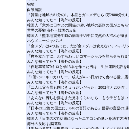
完璧
保護施設
「質量は地球の81分の1。木星とガニメデなら1万2800分
みんな知ってた？【海外の反応】
韓国人「意外に日本との関係が深い地球の裏側の国がこちら
世界の憂鬱 海外・韓国の反応
韓国人「熊本地震発生時の病院手術中に突然の大揺れが凄ま
ハウメニージャパン!
「金メダルは4つあった。だが金メダルは食えない」ベルリ
みんな知ってた？【海外の反応】
「席を立たずに、わずらわしいコマーシャルを黙らせられます
みんな知ってた？【海外の反応】
「自動車道670キロと橋13本を作った男は、生涯運転免許
みんな知ってた？【海外の反応】
「1個9,983キロカロリー、成人が4～5日かけて食べる量
みんな知ってた？【海外の反応】
「二人は父も母も同じきょうだいだった」2002年と2004
みんな知ってた？【海外の反応】
「あんなに苦しむ姿をまた見るくらいなら、もう子どもはい
みんな知ってた？【海外の反応】
「日本の1.2倍の国土に、840の言語がある」世界の言語の
みんな知ってた？【海外の反応】
韓国人「日本のXで話題になったエアコンの臭いを消す方法
海外の反応 お隣速報
【海外の反応】吉田正尚、シーハンの立場にトドメを刺す5