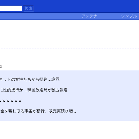
アンテナ
シンプル
ネットの女性たちから批判…謝罪
に性的接待か…韓国放送局が独占報道
ｗｗｗｗｗｗ
助金を騙し取る事案が横行。販売実績水増し