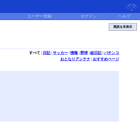
ユーザー登録
ログイン
ヘルプ
既読を非表示
すべて
|
日記
|
サッカー
|
情報
|
野球
|
絵日記
|
パチンコ
おとなりアンテナ
|
おすすめページ