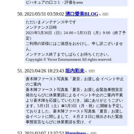
ビハキュアの口コミ・評価をama
2021/05/31 03:59:02
湧口愛美BLOG
ただいまメンテナンス中です
メンテナンス日時
2021年5月30日（日）24:00～5月31日（月）9:00（終了予
定）
ご利用の皆様にはご迷惑をおかけし、申し訳ございませ
ん。
メンテナンス終了までしばらくお待ちください。
Copyright © Victor Entertainment All rights reserved.
2021/04/26 18:23:43
垣内彩未
蒼木陣ファースト写真集「夏音」お渡し会 イベント中止
のご案内
蒼木陣ファースト写真集「夏音」お渡し会緊急事態宣言
発出ならびに休業要請によるイベント中止のご案内平素
より蒼木陣を応援していただき、誠にありがとうござい
ます。5月1日（土）〓5月3日（月・祝）に開催を予定し
ておりました、蒼木陣ファースト写真集「夏音」お渡し
会イベントに関しまして、４月２３日に発出された緊急
事態宣言ならびに休業要請を受け、イ
2021/02/07 13:37:52
Happiness