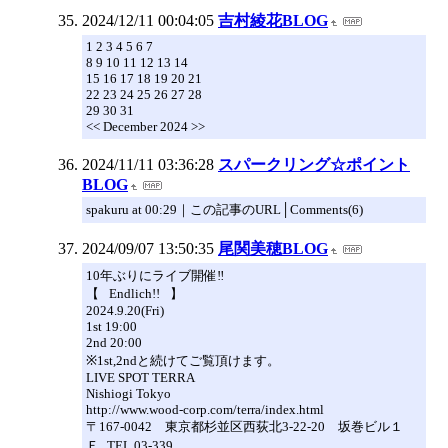
2024/12/11 00:04:05
吉村綾花BLOG
1 2 3 4 5 6 7
8 9 10 11 12 13 14
15 16 17 18 19 20 21
22 23 24 25 26 27 28
29 30 31
<< December 2024 >>
2024/11/11 03:36:28
スパークリング☆ポイント
BLOG
spakuru at 00:29｜この記事のURL│Comments(6)
2024/09/07 13:50:35
尾関美穂BLOG
10年ぶりにライブ開催‼️
【⠀Endlich!!⠀】
2024.9.20(Fri)
1st 19:00
2nd 20:00
※1st,2ndと続けてご覧頂けます。
LIVE SPOT TERRA
Nishiogi Tokyo
http://www.wood-corp.com/terra/index.html
〒167-0042 東京都杉並区西荻北3-22-20 坂巻ビル１
Ｆ TEL 03-339