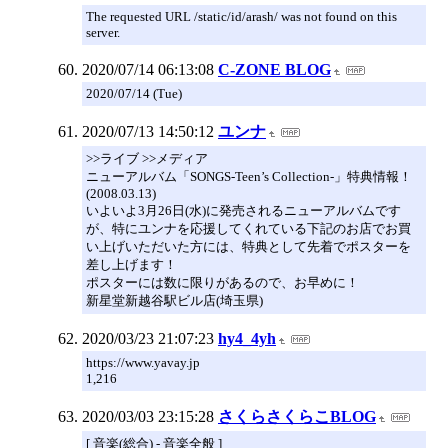
The requested URL /static/id/arash/ was not found on this
server.
2020/07/14 06:13:08
C-ZONE BLOG
2020/07/14 (Tue)
2020/07/13 14:50:12
ユンナ
>>ライブ >>メディア
ニューアルバム「SONGS-Teen’s Collection-」特典情報！
(2008.03.13)
いよいよ3月26日(水)に発売されるニューアルバムです
が、特にユンナを応援してくれている下記のお店でお買
い上げいただいた方には、特典として先着でポスターを
差し上げます！
ポスターには数に限りがあるので、お早めに！
新星堂新越谷駅ビル店(埼玉県)
2020/03/23 21:07:23
hy4_4yh
https://www.yavay.jp
1,216
2020/03/03 23:15:28
さくらさくらこBLOG
[ 音楽(総合) - 音楽全般 ]