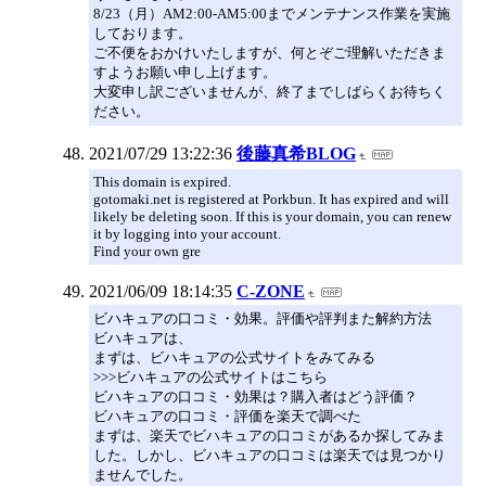
8/23（月）AM2:00-AM5:00までメンテナンス作業を実施
しております。
ご不便をおかけいたしますが、何とぞご理解いただきま
すようお願い申し上げます。
大変申し訳ございませんが、終了までしばらくお待ちく
ださい。
2021/07/29 13:22:36
後藤真希BLOG
This domain is expired.
gotomaki.net is registered at Porkbun. It has expired and will
likely be deleting soon. If this is your domain, you can renew
it by logging into your account.
Find your own gre
2021/06/09 18:14:35
C-ZONE
ビハキュアの口コミ・効果。評価や評判また解約方法
ビハキュアは、
まずは、ビハキュアの公式サイトをみてみる
>>>ビハキュアの公式サイトはこちら
ビハキュアの口コミ・効果は？購入者はどう評価？
ビハキュアの口コミ・評価を楽天で調べた
まずは、楽天でビハキュアの口コミがあるか探してみま
した。しかし、ビハキュアの口コミは楽天では見つかり
ませんでした。