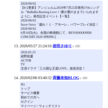
2026/06/02
【6/2更新】アンジュルム2026年7月22日発売37thシング
ル『BaBaBa Burning Love！/愛が愛のままでいられます
ように』発売記念イベント【一覧】
2026/06/02
Juice=Juice「盛れ！ミ・アモーレ」パワープレイ決定！
2026/06/02
6月16日(火)、全国の映画館にて、BEYOOOOONDS
CONCERT 2026 SPRING [
2026/05/27 21:24:16
岩田さゆり
2026.05.25
紺野彩夏
ACTOR
TV
主演ドラマ「三カ国な王道LOVE」放送決定！
2026/02/06 03:40:32
斉藤未知BLOG
※1
トップ
サービス概要
初めての方へ
ログイン
マイページ / ウォッチリスト