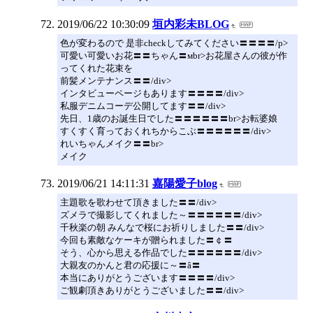
2019/06/22 10:30:09
垣内彩未BLOG
色が変わるので 是非checkしてみてください〓〓〓〓/p>
可愛い可愛いお花〓〓ちゃん〓мbr>お花屋さんの彼が作
ってくれた花束を
前髪メンテナンス〓〓/div>
インタビューページもあります〓〓〓〓/div>
私服デニムコーデ公開してます〓〓/div>
先日、1歳のお誕生日でした〓〓〓〓〓〓br>お転婆娘
すくすく育っておくれちからこぶ〓〓〓〓〓〓/div>
れいちゃんメイク〓〓br>
メイク
2019/06/21 14:11:31
嘉陽愛子blog
主題歌を歌わせて頂きました〓〓/div>
ズメラで撮影してくれました～〓〓〓〓〓〓/div>
千秋楽の朝 みんなで桜にお祈りしました〓〓/div>
今回も素敵なケーキが贈られました〓￠〓
そう、心から思える作品でした〓〓〓〓〓〓/div>
大親友のかんと君の応援に～〓â〓
本当にありがとうございます〓〓〓〓/div>
ご観劇頂きありがとうございました〓〓/div>