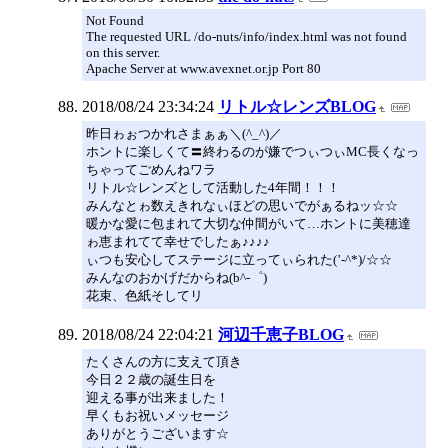
Not Found
The requested URL /do-nuts/info/index.html was not found
on this server.
Apache Server at www.avexnet.or.jp Port 80
2018/08/24 23:34:24
リトル☆レンズBLOG
昨日ゎぉつかれさまぁぁ＼(^_^)／
ホントに楽しくて〓終わるのが嫌でつぃつぃMC長くなっ
ちゃってごめんねワラ
リトル☆レンズとして活動した4年間！！！
みんなとゎ数えきれなぃほどの思いでがぁるねッ☆☆
暖かな愛に包まれて大切な仲間がいて…ホントに美穂達
ゎ恵まれてて幸せでしたぁ♪♪♪♪
ぃつも安心してステージに立ってぃられた(’-^*)/☆☆
みんなのおかげだからね(b^-゜)
花束、色紙そしてリ
2018/08/24 22:04:21
河辺千恵子BLOG
たくさんの方に支えて頂き
今日２２歳の誕生日を
迎える事が出来ました！
早くもお祝いメッセージ
ありがとうございます☆