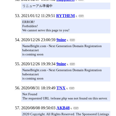
リニューアル準備中
2021/01/12 11:29:51
RYTHEM
ERROR!
Forbidden!
We cannot serve this page to you!
2020/12/26 23:00:59
9nine
NameBright.com - Next Generation Domain Registration
babestar.net
is coming soon
2020/12/26 19:39:34
9nine
NameBright.com - Next Generation Domain Registration
babestar.net
is coming soon
2020/08/31 18:19:49
TNX
Not Found
The requested URL /release.php was not found on this server.
2020/08/08 09:50:03
AKB48
2020 Copyright. All Rights Reserved. The Sponsored Listings