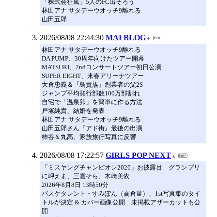
「株式会社嵐」5人のFC出そろう
林田アナ サタデーウオッチ9離れる
山田五郎
2026/08/08 22:44:30
MAI BLOG
林田アナ サタデーウオッチ9離れる
DA PUMP、30周年向けたツアー開幕
MATSURI、2ndコンサートツアー初日公演
SUPER EIGHT、来春アリーナツアー
大倉忠義＆『鳥貴族』創業者の父2S
ジャンプ平均発行部数100万部割れ
自宅で「温泉卵」を簡単に作る方法
戸塚純貴、結婚を発表
林田アナ サタデーウオッチ9離れる
山田五郎さん『アド街』最後の出演
柿谷＆丸高、家族旅行写真に反響
2026/08/08 17:22:57
GIRLS POP NEXT
「ミスヤングチャンピオン2026」お披露目 グランプリ
に岬えま、三雲そら、木崎美依
2026年8月8日 13時50分
バスケタレント・すみぽん（高倉菫）、1st写真集のタイ
トルが決定 & カバー画像公開 未掲載アザーカットも公
開