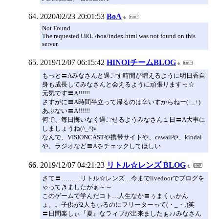
2020/02/23 20:01:53
BoA
Not Found
The requested URL /boa/index.html was not found on this
server.
2019/12/07 06:15:42
HINOIチームBLOG
もっと〓Aみなさんと過ごす時間が増えるように明日香自
身も成長してみなさんと会えるように頑張りますっ☆
元気です〓A!!!!!!
さすがに〓A時間半立って帰るのは辛いすからねー(+_+)
あぶない〓A!!!!!!
何で、毎日悔いなく過ごせるようみなさん１日〓A大事に
しましょうね(^_^)v
なんで、VISIONCASTや携帯サイトや、cawaiiや、kindai
や、ラジオなど〓Aをチェックしてほしい
2019/12/07 04:21:23
リトル☆レンズ BLOG
さて〓………リトル☆レンズ…今までlivedoorでブログを
ゃってきましたがぁ～～
このゲームで学んだコト…人生なか〓ぅまくぃかん
ょ。。子供が2人もぃるのにフリーターって(・_・;)笑
〓日間楽しぃ『夏』なラィブが出来ましたぁ♪♪みなさん