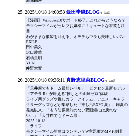
新條由芽
2025/10/18 14:08:53
飯田圭織BLOG
【漫画】 Windows10サポート終了…これからどうなる？
モクシーマイルがセレブお嬢様に！キュートな衣装も注
目
わがままな欲望を叶える、オモテもウラも美味しいパン
EXILE
田中美久
沢口愛華
石橋貴明
YUKI
仲野太賀
2025/10/18 09:36:11
真野恵里菜BLOG
「天井席でもドーム最前レベル」 ビクセン最新モデル
〈アテラ II〉が叶える“推しとの距離ゼロ”体験
ライブ用グッズや推しカラーアイテム、アニメ・キャラ
クターグッズなどが集結した『推し活EXPO 夏』。昨夏の
発売以来、「もう防振機能のない双眼鏡には戻れな
い…」「天井席でもドーム最...
2025-10-18
｜ライフ｜
モクシーマイル新曲はツンデレ？W主題歌のMVも到着