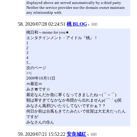
displayed above are served automatically by a third party.
Neither the service provider nor the domain owner maintain
any relationship with
2020/07/28 02:24:51
桃 BLOG
桃日和～momo for you★
エンタテインメント・アイドル『桃』！
1
2
3
4
5...
次のページ
>>|
2009年10月11日
ｍ最近ｍ
みさ〓です☆
最近なんだか急に寒くなってきましたね～(⌒～⌒)
朝は寒すぎてなかなか布団から出れませんp(´⌒｀q)笑
みなさん風邪ひいたりしてないですかぁ？？
何日か前は台風もきてたみたいで佐賀は大丈夫だったん
ですが
みなさんの住ん
2020/07/21 15:52:22
安良城紅