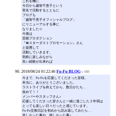
これを機に
今日から越智千恵子という
実名で活動するとともに
ブログも
「越智千恵子オフィシャルブログ」
にリニューアルする事に
なりました☆
今後は
芸能プロダクション
『〓スターダストプロモーション』さん
と提携して
活動していきます。
気軽に楽しみながら
良い経験が出来れば
2018/08/24 01:22:46
Fu-Fu BLOG
今まで、Fu-Fuを応援してくださった皆様。
本当に、ありがとうございました。
ラストライブを終えてから、数日がたち…
改めて！！
メンバーやスタッフさん♪
応援してくださった皆さんと一緒に過ごした２年弱は
とっても楽しい日々だったと感じています。
Fu-Fu交換日記を初めから読み返してみたら…
楽しかった事や、嬉しかった事♪