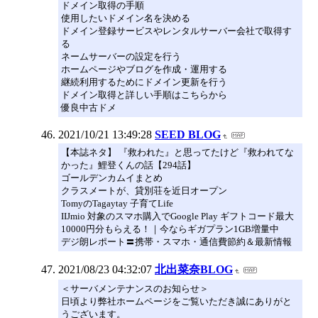
ドメイン取得の手順
使用したいドメイン名を決める
ドメイン登録サービスやレンタルサーバー会社で取得す
る
ネームサーバーの設定を行う
ホームページやブログを作成・運用する
継続利用するためにドメイン更新を行う
ドメイン取得と詳しい手順はこちらから
優良中古ドメ
2021/10/21 13:49:28
SEED BLOG
【本誌ネタ】 『救われた』と思ってたけど『救われてな
かった』鯉登くんの話【294話】
ゴールデンカムイまとめ
クラスメートが、貸別荘を近日オープン
TomyのTagaytay 子育てLife
IIJmio 対象のスマホ購入でGoogle Play ギフトコード最大
10000円分もらえる！｜今ならギガプラン1GB増量中
デジ朗レポート〓携帯・スマホ・通信費節約＆最新情報
2021/08/23 04:32:07
北出菜奈BLOG
＜サーバメンテナンスのお知らせ＞
日頃より弊社ホームページをご覧いただき誠にありがと
うございます。