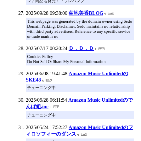
レア商品も発売！『プレバンフ
2025/09/28 09:38:00
菊地美香BLOG
This webpage was generated by the domain owner using Sedo
Domain Parking. Disclaimer: Sedo maintains no relationship
with third party advertisers. Reference to any specific service
or trade mark is no
2025/07/17 00:20:24
Ｄ．Ｄ．Ｄ
Cookies Policy
Do Not Sell Or Share My Personal Information
2025/06/08 19:41:48
Amazon Music Unlimitedの
SKE48
チューニング中
2025/05/28 06:11:54
Amazon Music Unlimitedので
んぱ組.inc
チューニング中
2025/05/24 17:52:27
Amazon Music Unlimitedのフ
ィロソフィーのダンス