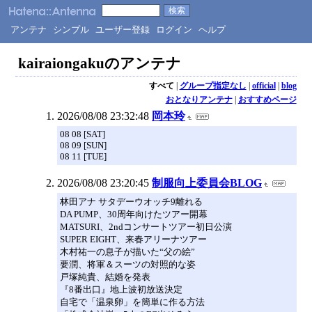
アンテナ
シンプル
ユーザー登録
ログイン
ヘルプ
kairaiongakuのアンテナ
すべて
|
グループ指定なし
|
official
|
blog
おとなりアンテナ
|
おすすめページ
2026/08/08 23:32:48
岡本玲
08 08 [SAT]
08 09 [SUN]
08 11 [TUE]
2026/08/08 23:20:45
制服向上委員会BLOG
林田アナ サタデーウオッチ9離れる
DA PUMP、30周年向けたツアー開幕
MATSURI、2ndコンサートツアー初日公演
SUPER EIGHT、来春アリーナツアー
木村祐一の息子が描いた“父の絵”
要潤、将軍＆スーツの対照的な姿
戸塚純貴、結婚を発表
『8番出口』地上波初放送決定
自宅で「温泉卵」を簡単に作る方法