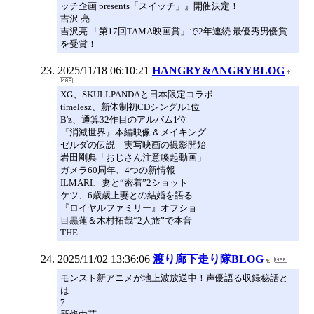
ッチ企画 presents「スイッチ」』開催決定！
吉沢 亮
吉沢亮 「第17回TAMA映画賞」で2年連続 最優秀男優賞
を受賞！
2025/11/18 06:10:21
HANGRY&ANGRYBLOG
XG、SKULLPANDAと日本限定コラボ
timelesz、新体制初CDシングル1位
B'z、通算32作目のアルバム1位
『消滅世界』本編映像＆メイキング
ゼルダの伝説 実写映画の撮影開始
岩田剛典「おじさん注意喚起動画」
ガメラ60周年、4つの新情報
ILMARI、妻と“密着”2ショット
ケツ、6歳歳上妻との結婚を語る
『ロイヤルファミリー』オフショ
目黒蓮＆木村拓哉“2人旅”で本音
THE
2025/11/02 13:36:06
渡り廊下走り隊BLOG
モンスト新アニメが地上波放送中！声優語る収録秘話と
は
7