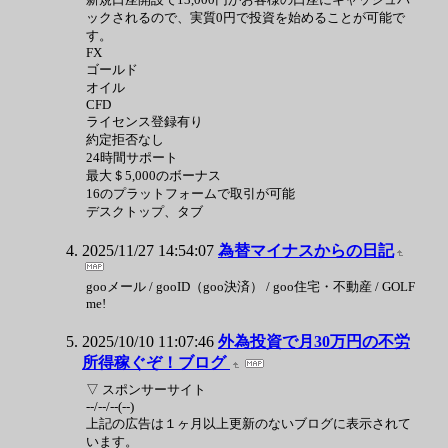
ックされるので、実質0円で投資を始めることが可能で
す。
FX
ゴールド
オイル
CFD
ライセンス登録有り
約定拒否なし
24時間サポート
最大＄5,000のボーナス
16のプラットフォームで取引が可能
デスクトップ、タブ
2025/11/27 14:54:07
為替マイナスからの日記
gooメール / gooID（goo決済） / goo住宅・不動産 / GOLF
me!
2025/10/10 11:07:46
外為投資で月30万円の不労
所得稼ぐぞ！ブログ
▽ スポンサーサイト
--/--/--(--)
上記の広告は１ヶ月以上更新のないブログに表示されて
います。