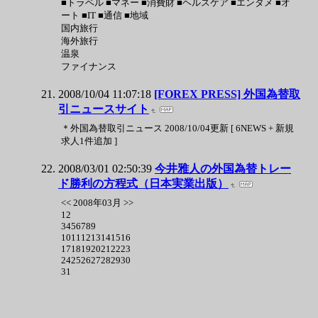
■トラベル ■マネー ■消費財 ■ヘルスケア ■エンタメ ■オ
ート ■IT ■通信 ■地域
国内旅行
海外旅行
温泉
ファイナンス
2008/10/04 11:07:18
[FOREX PRESS] 外国為替取
引ニュースサイト
＊外国為替取引ニュース 2008/10/04更新 [ 6NEWS + 新規
求人1件追加 ]
2008/03/01 02:50:39
今井雅人の外国為替トレー
ド勝利の方程式（日本実業出版）
<< 2008年03月 >>
12
3456789
10111213141516
17181920212223
24252627282930
31
Copyright (C) 2002-2026 hatena. All Rights Reserved.