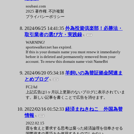
soubasi.com
2025 著作権. 不許複製
プライバシーポリシー
2024/06/25 14:41:35
外為投資倶楽部！必勝法・
取引業者の選び方・実践録
WARNING!
sportswalker.net has expired.
If this is your domain name you must renew it immediately
before it is deleted and permanently removed from your
account. To renew this domain name visit NameBri
2024/06/20 05:34:18
羊飼いの為替証拠金関連ま
とめブログ
FC2Ad
上記広告は1ヶ月以上更新のないブログに表示されていま
す。新しい記事を書くことで広告を消せます。
2022/02/16 01:52:33
経済まねきねこ 外国為替
情報
2022.02.15
霞を食えと要求する思考は腐った経済論理を信奉させる
国際資本の悪巧みを体現するものでしかない