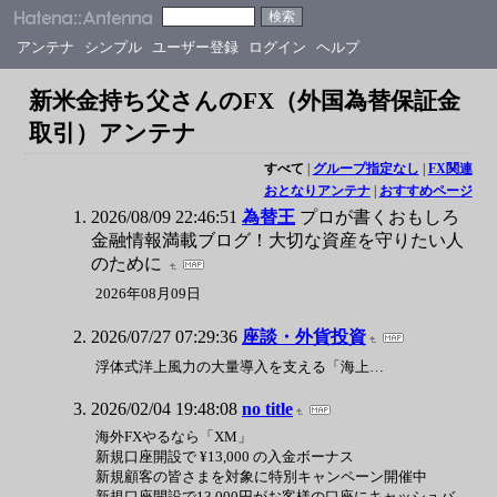
アンテナ
シンプル
ユーザー登録
ログイン
ヘルプ
新米金持ち父さんのFX（外国為替保証金
取引）アンテナ
すべて
|
グループ指定なし
|
FX関連
おとなりアンテナ
|
おすすめページ
2026/08/09 22:46:51
為替王
プロが書くおもしろ
金融情報満載ブログ！大切な資産を守りたい人
のために
2026年08月09日
2026/07/27 07:29:36
座談・外貨投資
浮体式洋上風力の大量導入を支える「海上…
2026/02/04 19:48:08
no title
海外FXやるなら「XM」
新規口座開設で ¥13,000 の入金ボーナス
新規顧客の皆さまを対象に特別キャンペーン開催中
新規口座開設で13,000円がお客様の口座にキャッシュバ