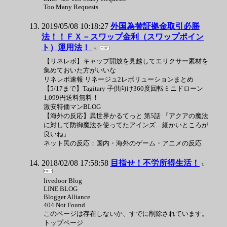
Too Many Requests
2019/05/08 10:18:27
外国為替証拠金取引必勝
法！！ＦＸ－スワップ金利（スワップポイン
ト）運用法！
【リネレボ】キャップ開放を見越してエリクサー素材を
集めておいた方がいいな
リネレボ速報 リネージュ2レボリューションまとめ
【5/17まで】Tagitary 子供向け360度回転ミニドローン
1,099円送料無料！
激安特価マンBLOG
【海外の反応】異世界かるてっと 第5話 『アクアの魔法
に対して防御魔法を使ってたアインズ…細かいところが
良いね』
ネット民の反応：国内・海外のゲーム・アニメの反応
2018/02/08 17:58:58
目指せ！不労所得生活！
livedoor Blog
LINE BLOG
Blogger Alliance
404 Not Found
このページは存在しないか、すでに削除されています。
トップページ