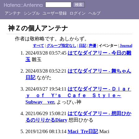
アンテナ
シンプル
ユーザー登録
ログイン
ヘルプ
神Ｚの個人アンテナ
作者は敬称略です。あしからず。
すべて
|
グループ指定なし
|
日記
|
声優
|
イベンター
|
Journal
2024/03/28 03:57:45
はてなダイアリー - 今日の雛
玉
雛玉
2024/03/28 03:52:21
はてなダイアリー - 舞ちゃん
日記
ながた
2024/03/27 19:54:11
はてなダイアリー - Ｄｉａｒ
ｙ ｏｆ Ｙ’ｓ Ｃａｆｅ Ｓｔｙｌｅ～
Subway ver.
よっぴぃ神
2021/06/29 15:08:21
はてなダイアリー - 想田ひか
るのりりかるDiary
想田ひかる
2019/12/06 08:13:14
Maci_Tre日記
Maci