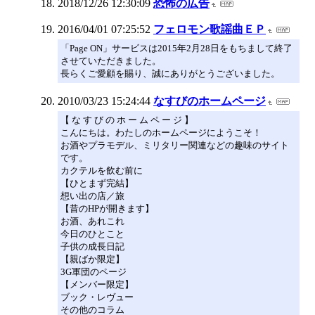
2018/12/26 12:30:09
恐怖の広告
2016/04/01 07:25:52
フェロモン歌謡曲ＥＰ
「Page ON」サービスは2015年2月28日をもちまして終了
させていただきました。
長らくご愛顧を賜り、誠にありがとうございました。
2010/03/23 15:24:44
なすびのホームページ
【 な す び の ホ ー ム ペ ー ジ 】
こんにちは。わたしのホームページにようこそ！
お酒やプラモデル、ミリタリー関連などの趣味のサイト
です。
カクテルを飲む前に
【ひとまず完結】
想い出の店／旅
【昔のHPが開きます】
お酒、あれこれ
今日のひとこと
子供の成長日記
【親ばか限定】
3G軍団のページ
【メンバー限定】
ブック・レヴュー
その他のコラム