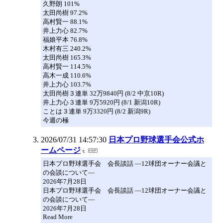
久野朗 101%
太田尚樹 97.2%
高村賢一 88.1%
井上力心 82.7%
福娘平本 76.8%
木村有三 240.2%
太田尚樹 165.3%
高村賢一 114.5%
高木一成 110.6%
井上力心 103.7%
太田尚樹３連単 32万9840円 (8/2 中京10R)
井上力心３連単 9万5920円 (8/1 新潟10R)
ことは３連単 9万3320円 (8/2 新潟9R)
今週の極
2026/07/31 14:57:30
日本プロ野球選手会公式ホ
ームページ
日本プロ野球選手会 会長談話 ―12球団オーナー会議と
の会談について―
2026年7月28日
日本プロ野球選手会 会長談話 ―12球団オーナー会議と
の会談について―
2026年7月28日
Read More