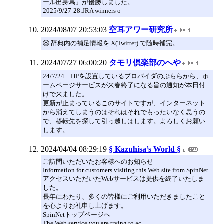
ール出身馬」が優勝しました。
2025/9/27-28:JRA winners o
2024/08/07 20:53:03
空耳アワー研究所
⑧ 辞典内の補足情報を X(Twitter) で随時補完。
2024/07/27 06:00:20
タモリ倶楽部のへや
24/7/24 HPを設置しているプロバイダのぷららから、ホ
ームページサービスが来春終了になる旨の通知が本日付
けで来ました。
更新が止まっているこのサイトですが、インターネット
から消えてしまうのはそれはそれでもったいなく思うの
で、移転先を探して引っ越しはします。よろしくお願い
します。
2024/04/04 08:29:19
§ Kazuhisa’s World §
ご訪問いただいたお客様へのお知らせ
Information for customers visiting this Web site from SpinNet
アクセスいただいたWebサービスは提供を終了いたしま
した。
長年にわたり、多くの皆様にご利用いただきましたこと
を心よりお礼申し上げます。
SpinNetトップページへ
The Web service you are trying to ac