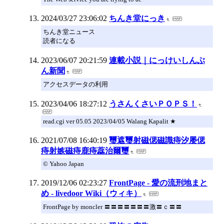
2024/03/27 23:06:02
ちんき堂にっき
ちんき堂ニュース
読者になる
2023/06/07 20:21:59
連載小説｜にっけいしんぶ
ん新聞
アクセスデータの利用
2023/04/06 18:27:12
うさんくさいＰＯＰＳ！
read.cgi ver 05.05 2023/04/05 Walang Kapalit ★
2021/07/08 16:40:19
璽遮璽射磁偲磁識痔汐屡偲
痔射嫉磁痔鹿痔蕊治爾璽
© Yahoo Japan
2019/12/06 02:23:27
FrontPage - 愛の流刑地まと
め - livedoor Wiki（ウィキ）
FrontPage by moncler 〓〓〓〓〓〓〓激〓ｃ〓〓