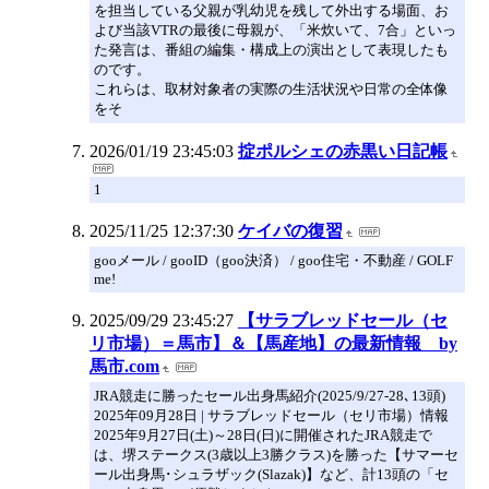
を担当している父親が乳幼児を残して外出する場面、お
よび当該VTRの最後に母親が、「米炊いて、7合」といっ
た発言は、番組の編集・構成上の演出として表現したも
のです。
これらは、取材対象者の実際の生活状況や日常の全体像
をそ
2026/01/19 23:45:03
掟ポルシェの赤黒い日記帳
1
2025/11/25 12:37:30
ケイバの復習
gooメール / gooID（goo決済） / goo住宅・不動産 / GOLF
me!
2025/09/29 23:45:27
【サラブレッドセール（セ
リ市場）＝馬市】＆【馬産地】の最新情報 by
馬市.com
JRA競走に勝ったセール出身馬紹介(2025/9/27-28､13頭)
2025年09月28日 | サラブレッドセール（セリ市場）情報
2025年9月27日(土)～28日(日)に開催されたJRA競走で
は、堺ステークス(3歳以上3勝クラス)を勝った【サマーセ
ール出身馬･シュラザック(Slazak)】など、計13頭の「セ