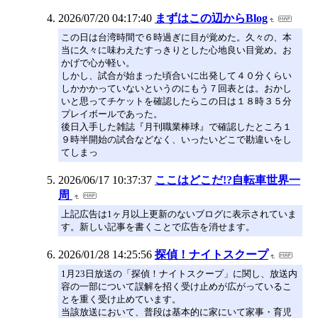
2026/07/20 04:17:40
まずはこの辺からBlog
この日は台湾時間で６時過ぎに目が覚めた。久々の、本
当に久々に味わえたすっきりとした心地良い目覚め。お
かげで心が軽い。
しかし、試合が始まった頃合いに出発して４０分くらい
しかかかっていないというのにもう７回表とは。おかし
いと思ってチケットを確認したらこの日は１８時３５分
プレイボールであった。
後日入手した雑誌『月刊職業棒球』で確認したところ１
９時半開始の試合などなく、いったいどこで勘違いをし
てしまっ
2026/06/17 10:37:37
ここはどこだ!?自転車世界一
周
上記広告は1ヶ月以上更新のないブログに表示されていま
す。新しい記事を書くことで広告を消せます。
2026/01/28 14:25:56
探偵！ナイトスクープ
1月23日放送の「探偵！ナイトスクープ」に関し、放送内
容の一部について誤解を招く受け止めが広がっているこ
とを重く受け止めています。
当該放送において、普段は基本的に家にいて家事・育児