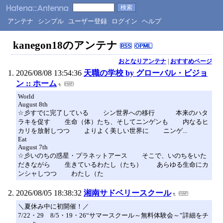
アンテナ
シンプル
ユーザー登録
ログイン
ヘルプ
kanegon18のアンテナ
おとなりアンテナ
|
おすすめページ
2026/08/08 13:54:36
天職の学校 by グローバル・ビジョ
ン :: ホーム
World
August 8th
☆彡すでに完了している シン世界への移行 本来のハタ
ラキを促す 生命（体）たち、そしてニンゲンも 内なるヒ
カリを放射しつつ よりよく美しい世界に ニンゲ...
Eat
August 7th
☆彡いのちの惑星・プラネットアース そこで、いのちをいた
だきながら 生きているわたし（たち） あらゆる生命にカ
ンシャしつつ わたし（た
2026/08/05 18:38:32
湘南サドベリースクール
＼夏休み中に初開催！／
7/22・29 8/5・19・26“サマースクール～無料体験会～”詳細をチ