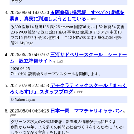
ェック
2026/08/04 14:02:20
★阿修羅♪掲示板 すべての虚構を
暴き、真実に到達しようとしている
政300 医療14 経済136 戦b26 amazon 国際36 カルト52 原発54 災害
23 NWO8 雑談42 政Ⅱ3 論31 空64 事件32 健康19 アジア24 中国13
マス15 自然7 社会10 地方14 ＩＴ12 NEWS8 エネ3 昼休み56 他板
管21 MyPage
2026/06/26 04:07:07
三河サドベリースクール シードー
ム 設立準備サイト
2026-06-25
7/11(土)に説明会＆オープンスクールを開催します。
2021/07/08 22:54:53
デモクラティックスクール「まっく
ろくろすけ」 スタッフブログ
© Yahoo Japan
2020/08/04 04:34:25
日本一周 ママチャリキャラバン
グリーンズ求人の公式LINE@：新着求人情報が手元に届くよ
創刊から14年。より多くの仲間と社会づくりをするために「いか
しあうつながり宣言」をしました