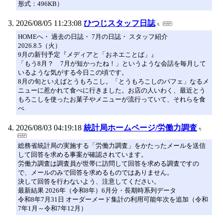
形式：496KB）
2026/08/05 11:23:08
ひつじスタッフ日誌
HOMEへ・ 過去の日誌・ 7月の日誌・ スタッフ紹介
2026.8.5（火）
9月の新刊予定『メディアと「おネエことば」』
「もう8月？ 7月が短かったね！」というような会話を毎月して
いるような気がする今日この頃です。
8月の旬といえばとうもろこし。「とうもろこしのパフェ」なるメ
ニューに惹かれて食べに行きました。お店の人いわく、最近とう
もろこしを使ったお菓子やメニューが流行っていて、それらを食
べ
2026/08/03 04:19:18
統計局ホームページ/労働力調査
総務省統計局の実施する「労働力調査」をかたったメールを送信
して回答を求める事案が確認されています。
労働力調査は調査員が世帯に訪問して回答を求める調査ですの
で、メールのみで回答を求めるものではありません。
決して回答を行わないよう、注意してください。
最新結果 2026年（令和8年）6月分・長期時系列データ
令和8年7月31日 オーダーメード集計の利用可能年次を追加（令和
7年1月～令和7年12月）