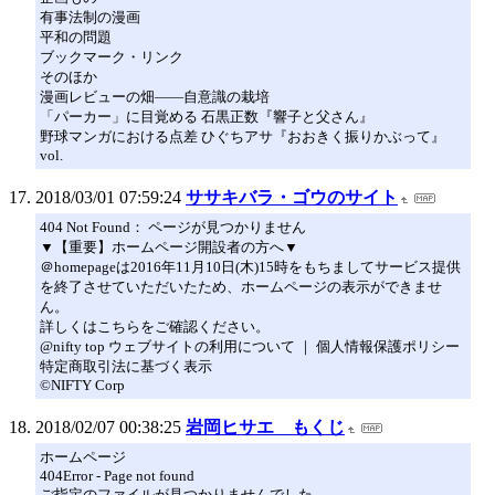
有事法制の漫画
平和の問題
ブックマーク・リンク
そのほか
漫画レビューの畑――自意識の栽培
「パーカー」に目覚める 石黒正数『響子と父さん』
野球マンガにおける点差 ひぐちアサ『おおきく振りかぶって』
vol.
2018/03/01 07:59:24
ササキバラ・ゴウのサイト
404 Not Found： ページが見つかりません
▼【重要】ホームページ開設者の方へ▼
＠homepageは2016年11月10日(木)15時をもちましてサービス提供
を終了させていただいたため、ホームページの表示ができませ
ん。
詳しくはこちらをご確認ください。
@nifty top ウェブサイトの利用について ｜ 個人情報保護ポリシー
特定商取引法に基づく表示
©NIFTY Corp
2018/02/07 00:38:25
岩岡ヒサエ もくじ
ホームページ
404Error - Page not found
ご指定のファイルが見つかりませんでした