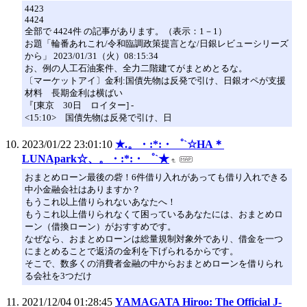
4423
4424
全部で 4424件 の記事があります。（表示：1－1）
お題「輪番あれこれ/令和臨調政策提言とな/日銀レビューシリーズ
から」 2023/01/31（火）08:15:34
お、例の人工石油案件、全力二階建てがまとめとるな。
〔マーケットアイ〕金利:国債先物は反発で引け、日銀オペが支援
材料 長期金利は横ばい
『[東京 30日 ロイター] -
<15:10> 国債先物は反発で引け、日
2023/01/22 23:01:10
★.。・:*:・゜`☆HA＊
LUNApark☆、。・:*:・゜`★
おまとめローン最後の砦！6件借り入れがあっても借り入れできる
中小金融会社はありますか？
もうこれ以上借りられないあなたへ！
もうこれ以上借りられなくて困っているあなたには、おまとめロ
ーン（借換ローン）がおすすめです。
なぜなら、おまとめローンは総量規制対象外であり、借金を一つ
にまとめることで返済の金利を下げられるからです。
そこで、数多くの消費者金融の中からおまとめローンを借りられ
る会社を3つだけ
2021/12/04 01:28:45
YAMAGATA Hiroo: The Official J-