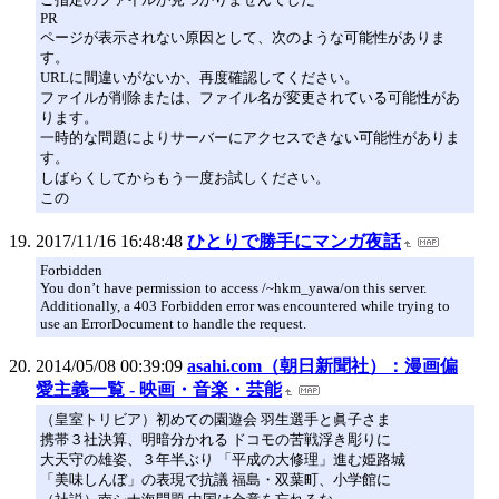
PR
ページが表示されない原因として、次のような可能性がありま
す。
URLに間違いがないか、再度確認してください。
ファイルが削除または、ファイル名が変更されている可能性があ
ります。
一時的な問題によりサーバーにアクセスできない可能性がありま
す。
しばらくしてからもう一度お試しください。
この
2017/11/16 16:48:48
ひとりで勝手にマンガ夜話
Forbidden
You don’t have permission to access /~hkm_yawa/on this server.
Additionally, a 403 Forbidden error was encountered while trying to
use an ErrorDocument to handle the request.
2014/05/08 00:39:09
asahi.com（朝日新聞社）：漫画偏
愛主義一覧 - 映画・音楽・芸能
（皇室トリビア）初めての園遊会 羽生選手と眞子さま
携帯３社決算、明暗分かれる ドコモの苦戦浮き彫りに
大天守の雄姿、３年半ぶり 「平成の大修理」進む姫路城
「美味しんぼ」の表現で抗議 福島・双葉町、小学館に