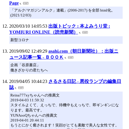
Page
「アルク/マガジンアルク」連載」(2006-2017) を全部 html化。
(2021/12/03)
2020/03/10 14:05:53
出版トピック : 本よみうり堂 :
YOMIURI ONLINE（読売新聞）
新型コロナ
2019/09/02 12:49:29
asahi.com（朝日新聞社）：出版ニ
ュース記事一覧 - ＢＯＯＫ
企画「谷原書店」
働きざかりの君たちへ
2019/04/05 10:44:23
さるさる日記 - 悪役ランプの編集日
誌
Reina777xyちゃんへの推薦文
2019-04-03 11:59:32
スタイルよくて、えっちで、待機中もえっちで、即ギンギンにな
ります。最高です。
YUNAooQちゃんへの推薦文
2019-04-01 20:44:11
もうとにかく癒されます！笑顔がとても素敵で美人な女性です。