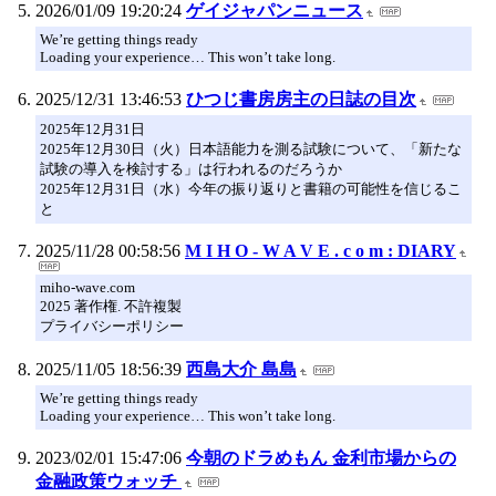
2026/01/09 19:20:24
ゲイジャパンニュース
We’re getting things ready
Loading your experience… This won’t take long.
2025/12/31 13:46:53
ひつじ書房房主の日誌の目次
2025年12月31日
2025年12月30日（火）日本語能力を測る試験について、「新たな
試験の導入を検討する」は行われるのだろうか
2025年12月31日（水）今年の振り返りと書籍の可能性を信じるこ
と
2025/11/28 00:58:56
M I H O - W A V E . c o m : DIARY
miho-wave.com
2025 著作権. 不許複製
プライバシーポリシー
2025/11/05 18:56:39
西島大介 島島
We’re getting things ready
Loading your experience… This won’t take long.
2023/02/01 15:47:06
今朝のドラめもん 金利市場からの
金融政策ウォッチ