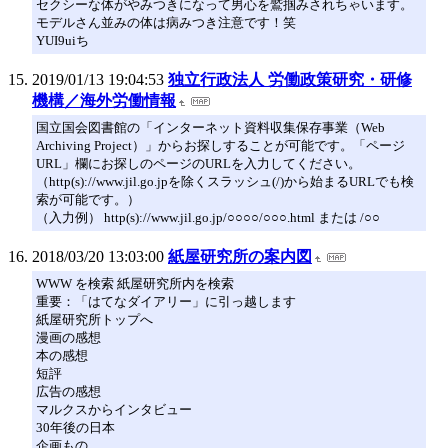
セクシーな体がやみつきになって男心を鷲掴みされちゃいます。
モデルさん並みの体は病みつき注意です！笑
YUI9uiち
2019/01/13 19:04:53
独立行政法人 労働政策研究・研修
機構／海外労働情報
国立国会図書館の「インターネット資料収集保存事業（Web
Archiving Project）」からお探しすることが可能です。「ページ
URL」欄にお探しのページのURLを入力してください。
（http(s)://www.jil.go.jpを除くスラッシュ(/)から始まるURLでも検
索が可能です。）
（入力例） http(s)://www.jil.go.jp/○○○○/○○○.html または /○○
2018/03/20 13:03:00
紙屋研究所の案内図
WWW を検索 紙屋研究所内を検索
重要：「はてなダイアリー」に引っ越します
紙屋研究所トップへ
漫画の感想
本の感想
短評
広告の感想
マルクスからインタビュー
30年後の日本
企画もの