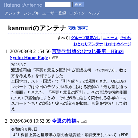
アンテナ
シンプル
ユーザー登録
ログイン
ヘルプ
kanmuriのアンテナ
すべて
|
グループ指定なし
|
ニュース
|
その他
おとなりアンテナ
|
おすすめページ
2026/08/08 21:54:56
言語学出版のひつじ書房 Hituzi
Syobo Home Page
2026.8.7
渡辺哲司編『事実と意見を区別する言語技術 その学び方、教え
方を考える』を刊行しました。
全国学力テスト（国語）で「引き続き」の課題とされ、OECDの
レポートでは今日のデジタル環境における読解の「最も差し迫っ
た側面」とされた、「事実と意見の区別」。その言語技術的側面
について理論的にまとめ、それが特に厳しく問われる各界のエキ
スパートたちとの対談と彼らの論考を収録。言葉を技術として教
え
2026/08/08 19:52:09
今週の指標
令和8年8月6日
1421 株価上昇と世帯年収別の金融資産・消費支出について（PDF