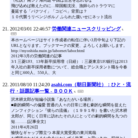
（社説）南シナ海問題 中国は合意を忘れるな
飛び込めば救えたのに…韓国船沈没、漁師らのトラウマに
蔓延する「パクツイ」「コピペ」背景は？
１０代襲うリベンジポルノ ふられた腹いせにネット流出
2012/03/01 22:46:57
労働関連ニュースクリッピング
本ホームページはサイト作成者の転任に伴い3月中旬より下記の
URLとなります。ブックマークの変更、よろしくお願いします。
http://myoshida.main.jp/labornet/labor.html
2012年3月の労働関連の記事
3/1 三菱UFJ、13年新卒採用増（日経）：三菱東京UFJ銀行は2013
年入社の新卒採用者数について、総合職とアシスタント職を今春
と同じ600人、550人、大
2011/08/10 11:24:20
asahi.com（朝日新聞社）：ひと・流
行・話題記事一覧 - ＢＯＯＫ
沢木耕太郎が短編小説集「あなたがいる場所」
■劇的瞬間への偏愛 普通の人々の日常に潜む劇的な瞬間を捉えた
ノンフィクション『彼らの流儀』（１９９１年）を書いた沢木耕
太郎が、同じく日常に訪れたその人にとっての劇的瞬間を九つの
短………[記事全文]
2011年4月26日
愉快なギャップ際立つ 本屋大賞受賞の東川篤哉