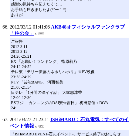
感謝の気持ちを伝えたくて…
お手紙も届きましたよ(*´ー｀*)
ありが
2012/03/12 01:41:06
AKB48オフィシャルファンクラブ
「柱の会」
ご報告
2012.3.11
2012.3.12
24:20-25:21
EX 「お願い！ランキング」 指原莉乃
24:12-24:52
テレ東「テリー伊藤のネホリハホリ」※PV映像
23:58-24:29
NTV 「芸能BANG」 河西智美
21:00-21:54
日テレ 「1分間の深イイ話」 大家志津香
12:00-12:30
BSフジ 「カンニングのDAI安☆吉日」 梅田彩佳＋DiVA
24:
2011/03/27 21:23:11
ISHiMARU：石丸電気：すべてのイ
ベント情報
「ISHiMARU EVENT-石丸イベント-」サービス終了のおしらせ