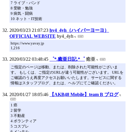
7 ライブ・バンド
8 受験・勉強
9 病気・闘病
10 ネット・IT技術
2020/03/23 21:07:23
hy4_4yh（ハイパーヨーヨ）
OFFICIAL WEBSITE
hy4_4yh
https://www.yavay.jp
1,216
2020/03/22 03:48:45
゜*.癒亜日記.*゜
癒亜
ご指定のページは移動、または、削除された可能性がございま
す。 もしくは、ご指定のURLが違う可能性がございます。 URLを
ご確認のうえ再度アクセスお願いいたします。サービスに関する
情報はスタッフブログ、または、ヘルプにてご確認ください。
2020/01/27 18:05:46
【AKB48 Mobile】team B ブログ
1 癌
2 留学
3 不動産
4 ボランティア
5 コスプレ
6 メンタル