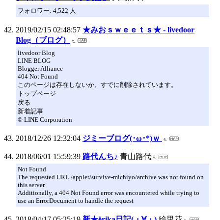
フォロワー: 4,522 人
2019/02/15 02:48:57
★みおｓｗｅｅｔｓ★ - livedoor
Blog（ブログ）
livedoor Blog
LINE BLOG
Blogger Alliance
404 Not Found
このページは存在しないか、すでに削除されています。
トップページ
戻る
新着記事
© LINE Corporation
2018/12/26 12:32:04
ジミーブログ(･ω･*)ｗ
2018/06/01 15:59:39
路代んち♪
青山路代
Not Found
The requested URL /applet/survive-michiyo/archive was not found on
this server.
Additionally, a 404 Not Found error was encountered while trying to
use an ErrorDocument to handle the request
2018/04/17 05:25:19
新★ёrika日記(・∀・)
絵里花