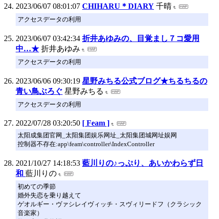
2023/06/07 08:01:07
CHIHARU＊DIARY
千晴
アクセスデータの利用
2023/06/07 03:42:34
折井あゆみの、目覚まし７コ愛用
中…★
折井あゆみ
アクセスデータの利用
2023/06/06 09:30:19
星野みちる公式ブログ★ちるちるの
青い鳥ぶろぐ
星野みちる
アクセスデータの利用
2022/07/28 03:20:50
[ Feam ]
太阳成集团官网_太阳集团娱乐网址_太阳集团城网址娱网
控制器不存在:app\feam\controller\IndexController
2021/10/27 14:18:53
藍川りの♪っぷり、あいかわらず日
和
藍川りの
初めての季節
婚外失恋を乗り越えて
ゲオルギー・ヴァシレイヴィッチ・スヴィリードフ（クラシック
音楽家）