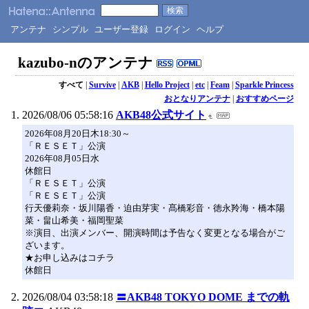
アンテナ
シンプル
ユーザー登録
ログイン
ヘルプ
kazubo-nのアンテナ
すべて
|
Survive
|
AKB
|
Hello Project
|
etc
|
Feam
|
Sparkle Princess
おとなりアンテナ
|
おすすめページ
2026/08/06 05:58:16
AKB48公式サイト
2026年08月20日木18:30～
「ＲＥＳＥＴ」公演
2026年08月05日水
休館日
「ＲＥＳＥＴ」公演
「ＲＥＳＥＴ」公演
行天優莉奈・坂川陽香・迫由芽実・髙橋彩音・徳永羚海・橋本陽
菜・畠山希美・福岡聖菜
※演目、出演メンバー、開演時間は予告なく変更となる場合がご
ざいます。
★お申し込みはコチラ
休館日
2026/08/04 03:58:18
〓AKB48 TOKYO DOME までの軌