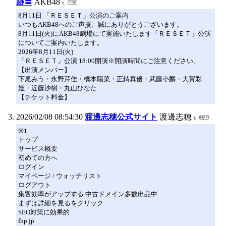
跡〓
AKB48
8月11日 「ＲＥＳＥＴ」公演のご案内
いつもAKB48へのご声援、誠にありがとうございます。
8月11日(火)にAKB48劇場にて実施いたします「ＲＥＳＥＴ」公演
についてご案内いたします。
2026年8月11日(火)
「ＲＥＳＥＴ」公演 18:00開演※開演時間にご注意ください。
【出演メンバー】
下尾みう・永野芹佳・橋本陽菜・正鋳真優・武藤小麟・大賀彩
姫・近藤沙樹・丸山ひなた
【チケット料金】
2026/02/08 08:54:30
渡邊志穂公式サイト
渡邊志穂
※1
トップ
サービス概要
初めての方へ
ログイン
マイページ / ウォッチリスト
ログアウト
集客効率がアップする 中古ドメイン多数出品中
まずは詳細を見るをクリック
SEO対策に効果的
fhp.jp