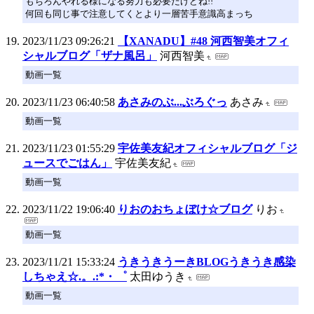
もちろんやれる様になる努力も必要だけどね!!
何回も同じ事で注意してくとより一層苦手意識高まっち
2023/11/23 09:26:21
【XANADU】#48 河西智美オフィ
シャルブログ「ザナ風呂」
河西智美
動画一覧
2023/11/23 06:40:58
あさみのぶ...ぶろぐっ
あさみ
動画一覧
2023/11/23 01:55:29
宇佐美友紀オフィシャルブログ「ジ
ュースでごはん」
宇佐美友紀
動画一覧
2023/11/22 19:06:40
りおのおちょぼけ☆ブログ
りお
動画一覧
2023/11/21 15:33:24
うきうきうーきBLOGうきうき感染
しちゃえ☆.。.:*・゜
太田ゆうき
動画一覧