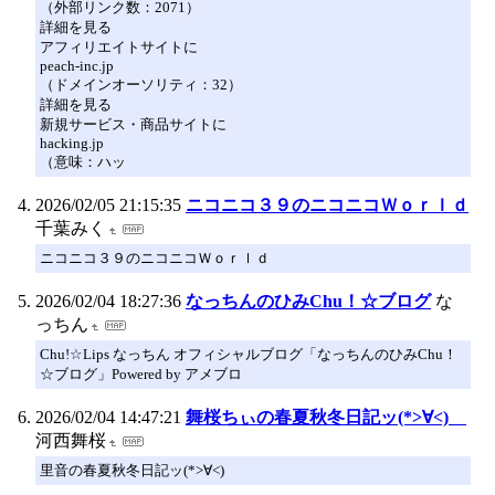
（外部リンク数：2071）
詳細を見る
アフィリエイトサイトに
peach-inc.jp
（ドメインオーソリティ：32）
詳細を見る
新規サービス・商品サイトに
hacking.jp
（意味：ハッ
2026/02/05 21:15:35
ニコニコ３９のニコニコＷｏｒｌｄ
千葉みく
ニコニコ３９のニコニコＷｏｒｌｄ
2026/02/04 18:27:36
なっちんのひみChu！☆ブログ
な
っちん
Chu!☆Lips なっちん オフィシャルブログ「なっちんのひみChu！
☆ブログ」Powered by アメブロ
2026/02/04 14:47:21
舞桜ちぃの春夏秋冬日記ッ(*>∀<)ゞ
河西舞桜
里音の春夏秋冬日記ッ(*>∀<)ゞ