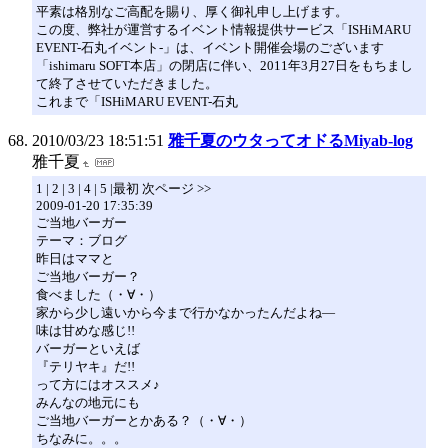
平素は格別なご高配を賜り、厚く御礼申し上げます。
この度、弊社が運営するイベント情報提供サービス「ISHiMARU
EVENT-石丸イベント-」は、イベント開催会場のございます
「ishimaru SOFT本店」の閉店に伴い、2011年3月27日をもちまし
て終了させていただきました。
これまで「ISHiMARU EVENT-石丸
2010/03/23 18:51:51
雅千夏のウタってオドるMiyab-log
雅千夏
1 | 2 | 3 | 4 | 5 |最初 次ページ >>
2009-01-20 17:35:39
ご当地バーガー
テーマ：ブログ
昨日はママと
ご当地バーガー？
食べました（・∀・）
家から少し遠いから今まで行かなかったんだよね―
味は甘めな感じ!!
バーガーといえば
『テリヤキ』だ!!
って方にはオススメ♪
みんなの地元にも
ご当地バーガーとかある？（・∀・）
ちなみに。。。