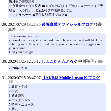
梅月夜の夢物語り
北京五輪のメダル発表 〓メダルの花紋は「弦紋」＆テーマは「天
地合、人心同」、北京五輪プロモ動画、ほか
ＢＬトラベラー 〓羽生結弦応援ブログ〓
2021/07/29 13:22:36
後藤真希オフィシャルブログ
後藤
真希
This domain is expired.
gotomaki.net is registered at Porkbun. It has expired and will likely be
deleting soon. If this is your domain, you can renew it by logging into
your account.
Find your own gre
2020/11/25 12:25:12
しょこたん☆ぶろぐ
中川翔子
2020年1月31日
2020/07/15 08:47:07
【AKB48 Mobile】team K ブログ
1 教育・学校
2 投資
3 発達障害
4 コレクション
5 時事・ニュース
6 歴史