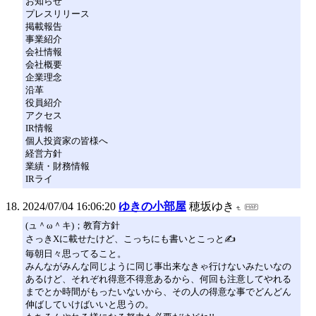
お知らせ
プレスリリース
掲載報告
事業紹介
会社情報
会社概要
企業理念
沿革
役員紹介
アクセス
IR情報
個人投資家の皆様へ
経営方針
業績・財務情報
IRライ
2024/07/04 16:06:20
ゆきの小部屋
穂坂ゆき
(ュ＾ω＾キ)；教育方針
さっきXに載せたけど、こっちにも書いとこっと✍️
毎朝日々思ってること。
みんながみんな同じように同じ事出来なきゃ行けないみたいなの
あるけど、それぞれ得意不得意あるから、何回も注意してやれる
までとか時間がもったいないから、その人の得意な事でどんどん
伸ばしていけばいいと思うの。