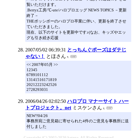
覧いただけます。
.Berryz工房/℃-ute/ハロプロエッグ NEWS TOPICS －更新
終了－
THEポッシボーのハロプロ卒業に伴い、更新を終了させ
ていただきました。
現在、以下のサイトを更新中です♪(なお、キッズやエッ
グも引き続き応援
2007/05/02 06:39:31
とっちんぐポーズはダテじ
ゃない！
とほさん
<< 2007年05月 >>
12345
6789101112
13141516171819
20212223242526
2728293031
2006/04/26 02:02:50
ハロプロ マナーサイト ハー
トプロジェクト。net
ミスケンさん
NEW!!04/26
事務所宛ご意見箱に寄せられた4件のご意見を事務所に送
付しました
Copyright (C) 2002-2026 hatena. All Rights Reserved.