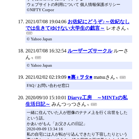
ウェブサイトの利用について 個人情報保護ポリシー
©NIFTY Corpor
2021/07/08 19:04:06
お佐紀にどうぞ♪～佐紀なし
では生きてゆけない大学生の戯言～
レオさん
© Yahoo Japan
2021/07/08 16:32:54
ルーザーズサークル
ルーさ
ん
© Yahoo Japan
2021/02/02 02:19:09
■裏♀ヲタ■
matsuさん
FAQ / お問い合わせ窓口
2020/09/10 15:10:01
Diaryz工房 ～MINTzの私
生活日記～
みんつっつさん
一緒に住んでいた人が想像のナナメ上を行く出世をした
という話。
かあいがもん「お父さんの日記」
2020-09-09 13:34:16
私の自宅には人が転がり込んできたり下宿したりという