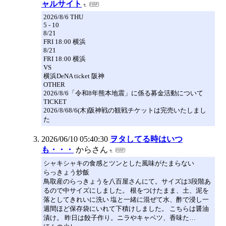
ャルサイト
2026/8/6 THU
5 - 10
8/21
FRI 18:00 横浜
8/21
FRI 18:00 横浜
VS
横浜DeNA ticket 阪神
OTHER
2026/8/6「令和8年熊本地震」に係る募金活動について
TICKET
2026/8/68/6(木)阪神戦の観戦チケットは完売いたしまし
た
2026/06/10 05:40:30
ヲタしてる時はいつ
も・・・
からさん
シャキシャキの食感とツンとした風味がたまらない
らっきょう炒飯
鳥取産のらっきょうを八百屋さんにて。サイズは3段階あ
るので中サイズにしました。 根をつけたまま、土、泥を
落としてきれいに洗い 塩と一緒に混ぜて水、酢で浸し一
週間ほど保存袋にいれて下積けしました。 こちらは醤油
漬け。 昨日は餃子作り。ニラやキャベツ、香味た…