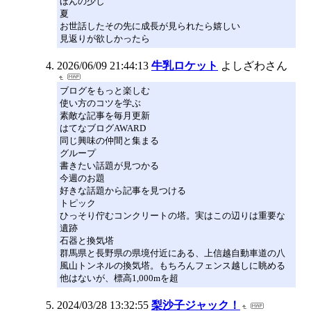
ほんの少し
夏
お世話したその先に成長が見られたら嬉しい
見返りが欲しかったら
2026/06/09 21:44:13
牛乳ロケット
よしざわさん
ブログをもっと楽しむ
使い方のコツを学ぶ
素敵な記事を毎月更新
はてなブログAWARD
同じ興味の仲間と集まる
グループ
書きたい話題が見つかる
今週のお題
好きな話題から記事を見つける
トピック
ひっそり佇むコンクリートの塔。実はこの辺りは重要な
遺跡
石器と換気塔
群馬県と長野県の県境付近にある、上信越自動車道の八
風山トンネルの換気塔。もちろんフェンス越しに眺める
他はないが、標高1,000mを超
2024/03/28 13:32:55
梨沙子ジャック！