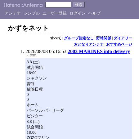
アンテナ
シンプル
ユーザー登録
ログイン
ヘルプ
かずをネット
すべて
|
グループ指定なし
|
野球関係
|
ダイアリー
おとなりアンテナ
|
おすすめページ
2026/08/08 05:16:53
2003 MARINES info delivery
8.8 (土)
試合開始
18:00
ジャクソン
曽谷
放映日程
0
0
ホーム
パーソル パ・リーグ
ビジター
8.8 (土)
試合開始
18:00
ZOZOマリン