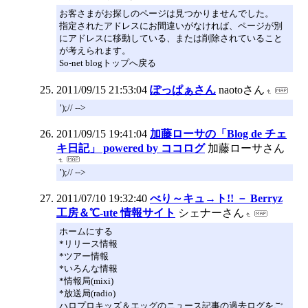
お客さまがお探しのページは見つかりませんでした。
指定されたアドレスにお間違いがなければ、ページが別
にアドレスに移動している、または削除されていること
が考えられます。
So-net blogトップへ戻る
2011/09/15 21:53:04
ぽっぱぁさん
naotoさん
’);// -->
2011/09/15 19:41:04
加藤ローサの「Blog de チェ
キ日記」 powered by ココログ
加藤ローサさん
’);// -->
2011/07/10 19:32:40
べり～キュ→ト!! － Berryz
工房＆℃-ute 情報サイト
シェナーさん
ホームにする
*リリース情報
*ツアー情報
*いろんな情報
*情報局(mixi)
*放送局(radio)
ハロプロキッズ＆エッグのニュース記事の過去ログをご