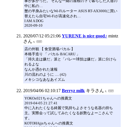
事が多かった。 そんな一緒の屋根の下で暮らした人達の
中に私の…
蟹の半身みたいなWi-Fiルーター ASUS RT-AX3000に買い
替えたら自宅Wi-Fiが高速化され…
I AM A DOG
2020-09-10
2020/07/12 05:21:06
YURENE is nice good♪
mintz
さん
店の外観 【 食堂酒場バカル 】
本格手造り 「 バカル BACARU 」
「持久走は嫌だ」派と「バレー球技は嫌だ」派に分けら
れるよな
なんか憑かれた速報
川の流れのように ..... (42)
メキシコなあなあイズム
2019/04/06 02:10:17
Berryz milk
キラさん
YOKOx021ちゃんへの推薦文
2019-04-05 21:27:41
中に入れたくなる綺麗で気持ちよさそうな名器の持ち
主。実際会って試してみたくなる妖艶なよーこさんで
す。
KOTOHAjjnちゃんへの推薦文