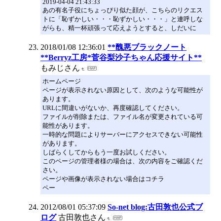
2019-04-04 21:43:33
あの有名子役にちょっぴり似た顔が、こちらのリクエス
トに「恥ずかしい・・・恥ずかしい・・・」と連呼しな
がらも、精一杯頑張って応えようとすると、しだいに
2018/01/08 12:36:01
**醜悪ブラックノート
**Berryz工房*菅谷梨沙子ちゃん応援サイト**
もみじさん
ホームページ
ページが表示されない原因として、次のような可能性が
あります。
URLに間違いがないか、再度確認してください。
ファイルが削除または、ファイル名が変更されている可
能性があります。
一時的な問題によりサーバーにアクセスできない可能性
があります。
しばらくしてからもう一度お試しください。
このページの管理者様の場合は、次の内容をご確認くだ
さい。
ページや画像が表示されない場合はコチラ
ペー
2012/08/01 05:37:09
So-net blog:古田敦也公式ブ
ログ
古田敦也さん