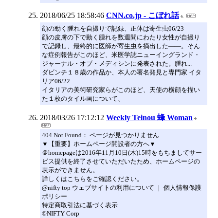
2018/06/25 18:58:46
CNN.co.jp - こぼれ話
顔の動く腫れを自撮りで記録、正体は寄生虫06/23
顔の皮膚の下で動く腫れを数週間にわたり女性が自撮り
で記録し、最終的に医師が寄生虫を摘出した――。そん
な症例報告がこのほど、米医学誌ニューイングランド・
ジャーナル・オブ・メディシンに発表された。腫れ...
ダビンチ１８歳の作品か、本人の署名発見と専門家 イタ
リア06/22
イタリアの美術研究家らがこのほど、天使の横顔を描い
た１枚のタイル画について、
2018/03/26 17:12:12
Weekly Teinou 蜂 Woman
404 Not Found： ページが見つかりません
▼【重要】ホームページ開設者の方へ▼
＠homepageは2016年11月10日(木)15時をもちましてサー
ビス提供を終了させていただいたため、ホームページの
表示ができません。
詳しくはこちらをご確認ください。
@nifty top ウェブサイトの利用について ｜ 個人情報保護
ポリシー
特定商取引法に基づく表示
©NIFTY Corp