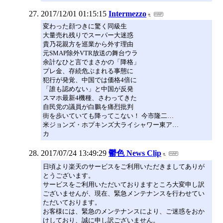
2017/12/01 01:15:15
Intermezzo
変わった顔つきに驚く同級生
大量売れ残りでスーパー大迷惑
貴乃花親方を巡業から外す理由
元SMAP除外VTR放送の舞台ウラ
余計なひと言でまさかの「降格」
プレ金、存続危ぶまれる事態に
犯行が発覚、中国では価格4倍に
「誰も認めない」と中国が反発
スマホ最新4機種、さわってきた
自民党の議員が白鵬を痛烈批判
街を歩いていても降ってこない！ 今市隆二…
米ジョンズ・ホプキンズ大ライシャワー東ア…
カ
2017/07/24 13:49:29
鬱色 News Clip
日頃より楽天のサービスをご利用いただきましてありが
とうございます。
サービスをご利用いただいておりますところ大変申し訳
ございませんが、現在、緊急メンテナンスを行わせてい
ただいております。
お客様には、緊急のメンテナンスにより、ご迷惑をおか
けしており、誠に申し訳ございません。