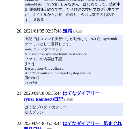
inlineMath: [['$', '$']] } }; みなさん、はじめまして。技術本
部 開発技術部のYです。 ひさびさの技術ブログ記事です
が、タイトルからお察しの通り、今回は数学のお話で
す。 ＃数学
2021/01/05 02:37:48
幾霜
上記ではコマンド実行中しか動作しないので、systemdに
デーモンとして登録します。
sudo エディタコマンド
/etc/systemd/system/cloudflared.service
ファイルの内容は下記。
[Unit]
Description=Cloudflared
After=network-online.target syslog.service
[Service]
Type=si
2020/09/18 06:35:44
はてなダイアリー -
ryuzi_kambeの日記
はてなブログ アカデミー
法人プラン
2020/09/18 05:58:44
はてなダイアリー - 気まぐれ