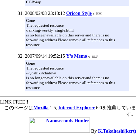
CGIWrap
2008/02/08 23:18:12
Oricon Style
Gone
The requested resource
/ranking/weekly_single.html
is no longer available on this server and there is no
forwarding address.Please remove all references to this
resource.
2007/09/14 19:52:15
Y’s Memo
Gone
The requested resource
/~yoshiki/chalow/
is no longer available on this server and there is no
forwarding address.Please remove all references to this
resource.
LINK FREE!!
このページは
Mozilla
1.5,
Internet Explorer
6.0を推薦していま
す。
By
K.Takahashi(kcrt)