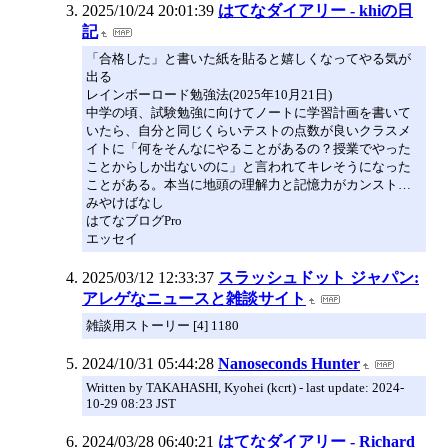
2025/10/24 20:01:39
はてなダイアリー - khiの日
記
「合格した」と書いた紙を貼ると嬉しくなってやる気が
出る
レインボーロード勉強法(2025年10月21日)
中学の頃、試験勉強に向けてノートに学習計画を書いて
いたら、自分と同じくらいテストの点数が良いクラスメ
イトに「何をそんなにやることがあるの？授業でやった
ことからしか出ないのに」と言われてキレそうになった
ことがある。本当に地頭の理解力と記憶力がカンスト…
みやけばなし
はてなブログPro
エッセイ
2025/03/12 12:33:37
スラッシュドット ジャパン:
アレゲなニュースと雑談サイト
雑談用ストーリー [4] 1180
2024/10/31 05:44:28
Nanoseconds Hunter
Written by TAKAHASHI, Kyohei (kcrt) - last update: 2024-
10-29 08:23 JST
2024/03/28 06:40:21
はてなダイアリー - Richard