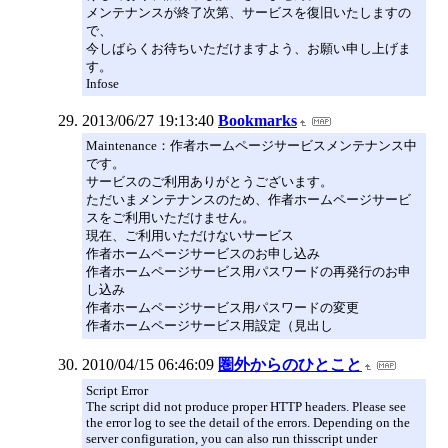
メンテナンスが終了次第、サービスを復旧いたしますの
で、
今しばらくお待ちいただけますよう、お願い申し上げま
す。
Infose
2013/06/27 19:13:40
Bookmarks
Maintenance：作者ホームページサービスメンテナンス中
です。
サービスのご利用ありがとうございます。
ただいまメンテナンスのため、作者ホームページサービ
スをご利用いただけません。
現在、ご利用いただけないサービス
作者ホームページサービスのお申し込み
作者ホームページサービス用パスワードの再発行のお申
し込み
作者ホームページサービス用パスワードの変更
作者ホームページサービス用設定（見出し
2010/04/15 06:46:09
圏外からのひとこと
Script Error
The script did not produce proper HTTP headers. Please see
the error log to see the detail of the errors. Depending on the
server configuration, you can also run thisscript under