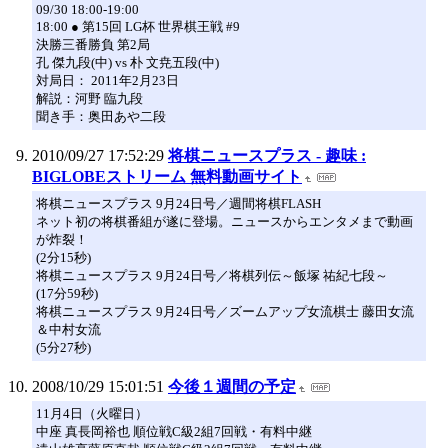
09/30 18:00-19:00
18:00 ● 第15回 LG杯 世界棋王戦 #9
決勝三番勝負 第2局
孔 傑九段(中) vs 朴 文尭五段(中)
対局日： 2011年2月23日
解説：河野 臨九段
聞き手：奥田あや二段
2010/09/27 17:52:29
将棋ニュースプラス - 趣味 :
BIGLOBEストリーム 無料動画サイト
将棋ニュースプラス 9月24日号／週間将棋FLASH
ネット初の将棋番組が遂に登場。ニュースからエンタメまで動画
が炸裂！
(2分15秒)
将棋ニュースプラス 9月24日号／将棋列伝～飯塚 祐紀七段～
(17分59秒)
将棋ニュースプラス 9月24日号／ズームアップ女流棋士 藤田女流
＆中村女流
(5分27秒)
2008/10/29 15:01:51
今後１週間の予定
11月4日（火曜日）
中座 真長岡裕也 順位戦C級2組7回戦・有料中継