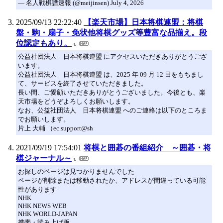
— 名人戦棋譜速報 (@meijinsen) July 4, 2026
2025/09/13 22:22:40
【楽天市場】日本将棋連盟：将棋
盤・駒・扇子・免状他将棋グッズ等豊富な品揃え。段
位認定もあり。
公益社団法人 日本将棋連盟 にアクセスいただきありがとうござ
います。
公益社団法人 日本将棋連盟 は、2025 年 09 月 12 日をもちまし
て、サービスを終了させていただきました。
長い間、ご愛顧いただきありがとうございました。今後とも、楽
天市場をどうぞよろしくお願いします。
なお、公益社団法人 日本将棋連盟 へのご連絡は以下のところま
でお願いします。
片上 大輔 （ec.support@sh
2021/09/19 17:54:01
将棋と囲碁の番組紹介 ～囲碁・将
棋ジャーナル～
お探しのページは見つかりませんでした
ページが削除または移動されたか、アドレスが間違っている可能
性があります
NHK
NHK NEWS WEB
NHK WORLD-JAPAN
携帯・読み上げ版