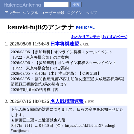
アンテナ
シンプル
ユーザー登録
ログイン
ヘルプ
kenteki-fujiiのアンテナ
おとなりアンテナ
|
おすすめページ
2026/08/06 11:54:48
日本将棋連盟
2026/08/06 【参加無料】オンライン将棋スクールイベント
（8/22・東京将棋会館）のご案内
2026/08/06 ・【参加無料】オンライン将棋スクールイベント
（8/22・東京将棋会館）のご案内
2026/08/05 ・8月6日（木）注目対局！【Ｃ級２組】
2026/08/05 ・福間香奈清麗VS西山朋佳女流三冠 大成建設杯第8期
清麗戦五番勝負第3局の勝者は？
2026年8月6日の詰将棋（古
2026/07/16 18:04:26
名人戦棋譜速報
下記Ａ級３回戦の対局につきまして、日程の変更をお知らせいた
します。
▲伊藤匠二冠－△近藤誠也八段
9月7日（月）→ 9月18日（金）https://t.co/rkI1r2mnX7 #shogi
#meijinsen