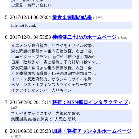
ご意見・お問い合わせ
2017/12/14 00:26:04
最近１週間の結果
File not found.
2017/12/01 04:53:53
神崎健二七段のホームページ
イエメン反政府勢力、サウジをミサイル攻撃 …
森友問題の幕引きを狙う安倍政権、次は「会…
『auピタットプラン』 新CM 「餅つき」篇&nb…
日産、取引先が一斉に反旗…子会社切り捨てで…
森友問題の幕引きを狙う安倍政権、次は「会…
＜兵庫県西宮市職員＞15分の逢瀬で射精まで…
イエメン反政府勢力、サウジをミサイル攻撃 …
米ジョンズ・ホプキンズ大ライシャワー東ア…
イグアインがメンバー入りもマン
2015/02/06 20:15:14
将棋：MSN毎日インタラクティブ
てりやきマックにネジ、内視鏡で確認
集団感染 結核と肺炎で3人死亡 茨城
2011/09/30 18:25:38
囲碁・将棋チャンネルホームページ