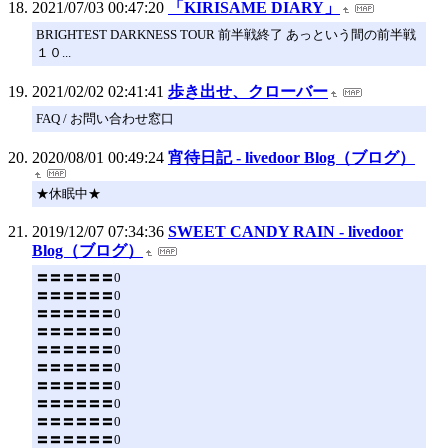
2021/07/03 00:47:20
「KIRISAME DIARY」
BRIGHTEST DARKNESS TOUR 前半戦終了 あっという間の前半戦
１０...
2021/02/02 02:41:41
歩き出せ、クローバー
FAQ / お問い合わせ窓口
2020/08/01 00:49:24
宵待日記 - livedoor Blog（ブログ）
★休眠中★
2019/12/07 07:34:36
SWEET CANDY RAIN - livedoor
Blog（ブログ）
〓〓〓〓〓〓0
〓〓〓〓〓〓0
〓〓〓〓〓〓0
〓〓〓〓〓〓0
〓〓〓〓〓〓0
〓〓〓〓〓〓0
〓〓〓〓〓〓0
〓〓〓〓〓〓0
〓〓〓〓〓〓0
〓〓〓〓〓〓0