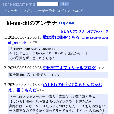
アンテナ
シンプル
ユーザー登録
ログイン
ヘルプ
ki-mu-chiのアンテナ
おとなりアンテナ
|
おすすめページ
2026/08/07 20:05:18
歌は常に雄弁である- The excavation
of peridots -
『HAPPY 20th ANNIVERSARY』
今年はデビューアルバム「PERIDOTS」発売から20年 !
その歌声をずっとこれからも !
2026/08/05 02:20:36
中田裕二オフィシャルブログ
浪漫派 俺の第二の音楽人生のスタ...
2026/06/08 22:18:39
xYUKIxの日記は見るもんじゃね
え、書くもんだ
ソースはアジアスーパーで購入。貴重なので薄く薄く塗る
【マンガ】海外生活を支える心のインフラ「お好み焼き」
実際にはこんなにソースたっぷりつけません！！！お好み焼きソ
ース貴重なので薄く薄く塗って食べてます。 ドイツ住み始めた8