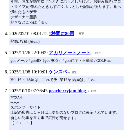
年前、お米が鍋で炊けたときにホッとしたけど、お好み焼き(プロ
トタイプ)が作れたときもすごくホッとした記憶があります。食べ
慣れたものが普…
デザイナー脂肪
好きなところは「モッ
2026/05/01 08:01:15
1秒間に80回
登録: 投稿 (Atom)
2025/11/26 22:19:09
アカリノートノート
gooメール / gooID（goo決済） / goo住宅・不動産 / GOLF me!
2025/11/08 10:19:01
ケンスペ
Vol. 16 ～ 結局は、これで決.. 第16章 結局は、これ...
2025/10/10 07:36:45
peacherryjam blog
FC2Ad
--.--.--
スポンサーサイト
上記の広告は１ヶ月以上更新のないブログに表示されています。
新しい記事を書く事で広告が消せます。
【--/--/-- --:--】
|