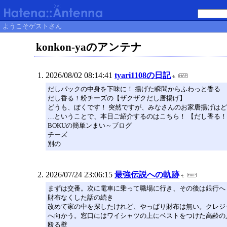
ようこそゲストさん
konkon-yaのアンテナ
2026/08/02 08:14:41
tyari1108の日記
だしパックの中身を下味に！ 揚げた瞬間からふわっと香る
だし香る！粉チーズの【ザクザクだし唐揚げ】
どうも、ぼくです！ 突然ですが、みなさんのお家唐揚げは
…ということで、本日ご紹介するのはこちら！ 【だし香る
BOKUの簡単ンまい～ブログ
チーズ
別の
2026/07/24 23:06:15
最強伝説への軌跡
まずは交番。次に電車に乗って職場に行き、その後は銀行へ
財布なくした話の続き
改めて家の中を探したけれど、やっぱり財布は無い。クレジ
へ向かう。窓口にはワイシャツの上にベストをつけた高齢の
殴る壁