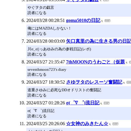
やぐヲタの戯言
読者になる
2024/03/28 00:28:51
goma5010の日記
俺にはMAZDAしかない！
読者になる
2024/03/28 00:03:09
矢口真里の為に生きる男の日
川σ_σ||っあゆみの為の参戦日記(レポ)
読者になる
2024/03/27 21:35:47
7thMOONのうわごと（仮題
seventhmoon723’s diary
読者になる
2024/03/27 18:30:52
さゆヲタのレスーソ奮闘記
道重さゆみに必死なDDオドリストの奮闘記
読者になる
2024/03/27 01:28:26
σ(゜∇ ゜)流日記
σ(゜∇ ゜)流日記
読者になる
2024/03/25 20:26:06
☆女神のみきたん☆