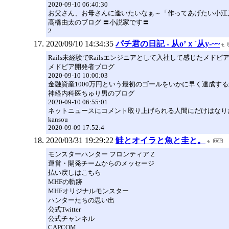
2020-09-10 06:40:30
お父さん、お母さんに逢いたいなぁ～「作ってあげたい小江戸ごは
高橋由太のブログ 〓小説家です〓
2
2020/09/10 14:34:35
パチ君の日記 - 从o’ｘ`从y-~~
Rails未経験でRailsエンジニアとして入社して感じたメド
メドピア開発者ブログ
2020-09-10 10:00:03
金融資産1000万円という最初のゴールをいかに早く達成す
神経内科医ちゅり男のブログ
2020-09-10 06:55:01
ネットニュースにコメント取り上げられる人間にだけはなり
kansou
2020-09-09 17:52:4
2020/03/31 19:29:22
鮭とオイラと魚と圭と。
モンスターハンター フロンティアＺ
運営・開発チームからのメッセージ
払い戻しはこちら
MHFの軌跡
MHFオリジナルモンスター
ハンターたちの思い出
公式Twitter
公式チャンネル
CAPCOM