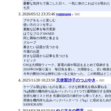
憂鬱な気持ちで過ごした日々。一気に体のこわばりが取れた
七月
2026/05/12 23:35:46
yagusaso
ブログをもっと楽しむ
使い方のコツを学ぶ
素敵な記事を毎月更新
はてなブログAWARD
同じ興味の仲間と集まる
グループ
書きたい話題が見つかる
今週のお題
好きな話題から記事を見つける
トピック
GWは大掃除ウィーク。家電の箱や取説をまとめて収納する
2026年GW振り返り 毎日魚を食い、大掃除をし、古い映画
今年の弊社GWは例年に比べると短かった。 この時期はどこ
2025/11/20 10:23:50
天使梨沙子のつぶやき
ケーブル類は短いものを選ぶ。小さな軽量化を積み重ねる
7kg制限の機内持ち込みバックパック1つで1週間旅行する荷
全持ち物リスト付き 先週6泊8日の旅行から帰ってきた。自
荷物を機内持ち込みバックパック一つ（7kg）に収めるため
SANOGRAPH
2024/03/28 03:55:04
やぐヲタの戯言