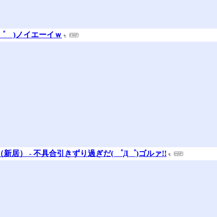
゜Д゜ )ノイエーイｗ
新居） - 不具合引きずり過ぎだ( ゜Д゜)ゴルァ!!