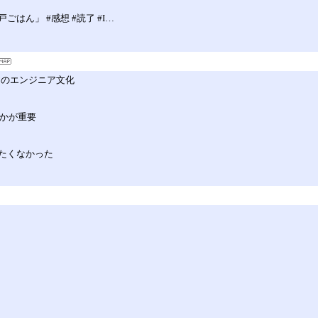
ん」 #感想 #読了 #I…
ピアのエンジニア文化
るかが重要
たくなかった