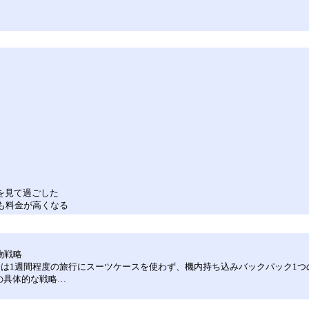
を見て過ごした
も料金が高くなる
物戦略
分は1週間程度の旅行にスーツケースを使わず、機内持ち込みバックパック1つ
の具体的な戦略…