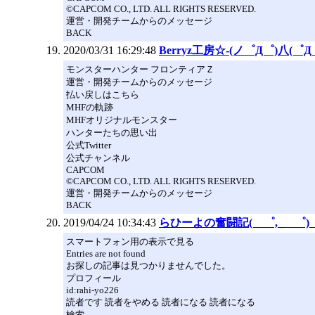
©CAPCOM CO., LTD. ALL RIGHTS RESERVED.
運営・開発チームからのメッセージ
BACK
2020/03/31 16:29:48
Berryz工房☆-(ノ゜Д゜)八(
モンスターハンター フロンティアＺ
運営・開発チームからのメッセージ
払い戻しはこちら
MHFの軌跡
MHFオリジナルモンスター
ハンターたちの思い出
公式Twitter
公式チャンネル
CAPCOM
©CAPCOM CO., LTD. ALL RIGHTS RESERVED.
運営・開発チームからのメッセージ
BACK
2019/04/24 10:34:43
らひーよの奮闘記( ゜,_ゝ゜)（
スマートフォン用の表示で見る
Entries are not found
お探しの記事は見つかりませんでした。
プロフィール
id:rahi-yo226
読者です 読者をやめる 読者になる 読者になる
検索