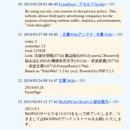
2015/05/29 01:09:40
FrontPage - アモルフなwiki
By using our site, you consent to this privacy policy: This
website allows third-party advertising companies for the
purpose of reporting website traffic, statistics, advertisements,
”click-throughs”
2014/05/27 00:10:40
・古書Wikiアンテナ - 古書 Wiki
today:1
yesterday:13
total:125928
Link: 出版社情報(375d) 書誌抽出(961d) operaにBsearchを
組み込む(965d) 機種依存文字(1012d) ・岩波新書(1077d)
・岩波文庫(1077d) FormatRule(1179d)
Based on ”PukiWiki” 1.3 by yu-ji. Powered by PHP 5.2.1
2014/05/24 09:14:47
古書 Wiki
2014-05-24
FrontPage
2011/02/01 12:17:42
BkASPil for Becky!2 総合案内
2011/2/1
BkSPilのサービスを11/2/13をもって終了いたします。つ
きましてはBkASPilのアンインストールをお願いいたしま
す。