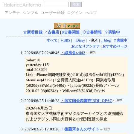
アンテナ
シンプル
ユーザー登録
ログイン
ヘルプ
☆新着目録
|
○古書店
|
♯古書関連
|
◇古書情報
|
？実験中
すべて
|
＋BBS
|
→Diary
|
・色々
|
←blog
|
？実験中
おとなりアンテナ
|
おすすめページ
2026/08/07 02:48:46
・緑風舎wiki2
today:10
yesterday:115
total:208624
Link: iPhone4S間機種変更(4101d) 緑風舎wiki書評(4329d)
MenuBar(4329d) 1公費購入関連(4510d) 1同業者取引
(5020d) SPAMer(5449d) ・iphone(6022d) 長崎アピール
2010-02-08(6024d) ・Willcom03(6183d) PukiW
2026/06/25 14:46:28
・国立国会図書館 NDL-OPAC
2026年6月25日
東海国立大学機構学術デジタルアーカイブとの連携開始
およびデジタル岡山大百科との個別連携の停止
2026/03/26 17:03:20
・後藤斉さんのサイト