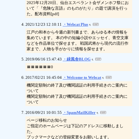
2025年12月20日、仙台エスペラント会ザメンホフ祭にお
いて「『危険な言語』のものがたり」の題で講演を行っ
た。配布資料[pdf]
2021/12/23 12:10:11
・Webcat Plus
江戸の和本から今週の新刊書まで、あらゆる本の情報を
集めています。 本の中の短編小説やエッセイ、青空文庫
などを作品単位で探せます。 戦国武将から現代の流行作
家まで、人物を手がかりに情報を探せます。
2019/06/16 15:47:43
・緑風舎BLOG
〓〓〓〓〓〓0
2017/02/21 16:45:04
・Welcome to Webcat
機関定額制の終了及び機関認証の利用手続きのご案内に
ついて
機関定額制の終了及び機関認証の利用手続きのご案内に
ついて
2016/09/21 10:01:55
・SpamMailKiller
ページ移転のお知らせ
ご指定のホームページは下記のアドレスに移動しまし
た。
ブックマークなどの登録変更をお願いします。