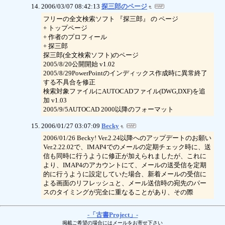
2006/03/07 08:42:13
探三郎のページ
フリーの全文検索ソフト 『探三郎』 の ページ
+ トップページ
+ 作者のプロフィール
+ 探三郎
探三郎(全文検索ソフト)のページ
2005/8/20公開開始 v1.02
2005/8/29PowerPointのインディックス作成時に異常終了
する不具合を修正
検索対象ファイルにAUTOCADファイル(DWG,DXF)を追
加 v1.03
2005/9/5AUTOCAD 2000以降のフォーマット
2006/01/27 03:07:09
Becky
2006/01/26 Becky! Ver.2.24以降へのアップデートのお願い
Ver.2.22.02で、IMAP4でのメールの定期チェック時に、送
信も同時に行うように修正が加えられましたが、これに
より、IMAP4のアカウントにて、メールの送受信を定期
的に行うように設定していた場合、新着メールの受信に
よる画面のリフレッシュと、メール送信時の宛先のパー
スのタイミングが完全に重なることがあり、その際
-「古書Project」-
掲載ご希望の場合にはメールをお寄せ下さい