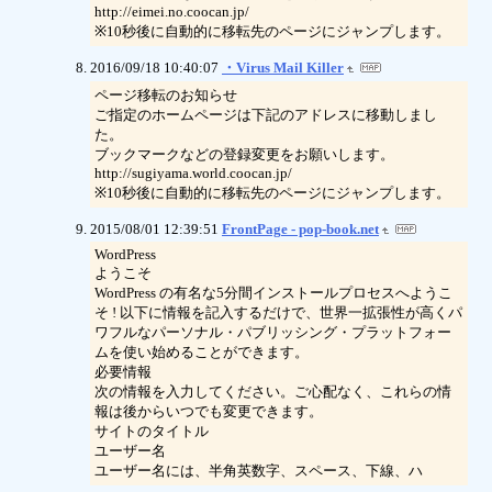
http://eimei.no.coocan.jp/
※10秒後に自動的に移転先のページにジャンプします。
2016/09/18 10:40:07
・Virus Mail Killer
ページ移転のお知らせ
ご指定のホームページは下記のアドレスに移動しまし
た。
ブックマークなどの登録変更をお願いします。
http://sugiyama.world.coocan.jp/
※10秒後に自動的に移転先のページにジャンプします。
2015/08/01 12:39:51
FrontPage - pop-book.net
WordPress
ようこそ
WordPress の有名な5分間インストールプロセスへようこ
そ ! 以下に情報を記入するだけで、世界一拡張性が高くパ
ワフルなパーソナル・パブリッシング・プラットフォー
ムを使い始めることができます。
必要情報
次の情報を入力してください。ご心配なく、これらの情
報は後からいつでも変更できます。
サイトのタイトル
ユーザー名
ユーザー名には、半角英数字、スペース、下線、ハ