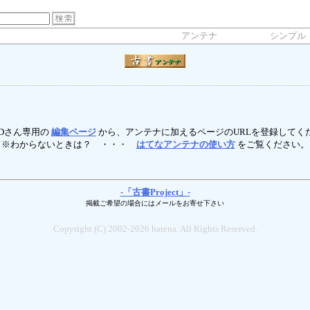
アンテナ
シンプル
oBDさん専用の
編集ページ
から、アンテナに加えるページのURLを登録してく
※わからないときは？ ・・・
はてなアンテナの使い方
をご覧ください。
-「古書Project」-
掲載ご希望の場合にはメールをお寄せ下さい
Copyright (C) 2002-2026 hatena. All Rights Reserved.