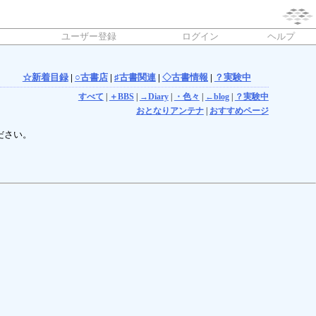
ユーザー登録
ログイン
ヘルプ
☆新着目録
|
○古書店
|
♯古書関連
|
◇古書情報
|
？実験中
すべて
|
＋BBS
|
→Diary
|
・色々
|
←blog
|
？実験中
おとなりアンテナ
|
おすすめページ
ださい。