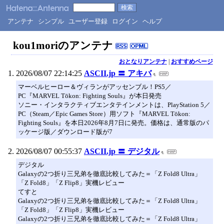
アンテナ
シンプル
ユーザー登録
ログイン
ヘルプ
kou1moriのアンテナ
おとなりアンテナ
|
おすすめページ
2026/08/07 22:14:25
ASCII.jp 〓 アキバ
マーベルヒーロー＆ヴィランがアッセンブル！PS5／
PC『MARVEL Tōkon: Fighting Souls』が本日発売
ソニー・インタラクティブエンタテインメントは、PlayStation 5／
PC（Steam／Epic Games Store）用ソフト『MARVEL Tōkon:
Fighting Souls』を本日2026年8月7日に発売。価格は、通常版のパ
ッケージ版／ダウンロード版が7
2026/08/07 00:55:37
ASCII.jp 〓 デジタル
デジタル
Galaxyの2つ折り三兄弟を徹底比較してみた＝「Z Fold8 Ultra」
「Z Fold8」「Z Flip8」実機レビュー
てすと
Galaxyの2つ折り三兄弟を徹底比較してみた＝「Z Fold8 Ultra」
「Z Fold8」「Z Flip8」実機レビュー
Galaxyの2つ折り三兄弟を徹底比較してみた＝「Z Fold8 Ultra」