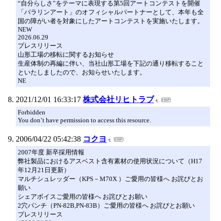
“自分らしさ”をテーマに表現する第5回アートコンテストを開催
「パラリンアート」のオフィシャルパートナーとして、本年も全
国の障がい者を対象にしたアートコンテストを実施いたします。
NEW
2026.06.29
プレスリリース
山形工場の移転に関するお知らせ
生産体制の再編に伴い、当社山形工場を下記の通り移転すること
といたしましたので、お知らせいたします。
NE
2021/12/01 16:33:17
株式会社リヒトラブ
Forbidden
You don’t have permission to access this resource.
2006/04/22 05:42:38
コクヨ
2007年度 新卒採用情報
弊社製品におけるアスベスト含有素材の使用状況について（H17
年12月21日更新）
マルチシュレッダー（KPS－M70X ）ご愛用の皆様へ お詫びとお
願い
シェアボイスご愛用の皆様へ お詫びとお願い
2穴パンチ（PN-82B,PN-83B）ご愛用の皆様へ お詫びとお願い
プレスリリース