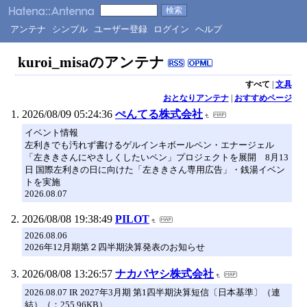
アンテナ
シンプル
ユーザー登録
ログイン
ヘルプ
kuroi_misaのアンテナ
すべて
|
文具
おとなりアンテナ
|
おすすめページ
2026/08/09 05:24:36
ぺんてる株式会社
イベント情報
左利きでも汚れず書けるゲルインキボールペン・エナージェル
「左ききさんにやさしくしたいペン」プロジェクトを展開 8月13
日 国際左利きの日に向けた「左ききさん専用広告」・銭湯イベン
トを実施
2026.08.07
2026/08/08 19:38:49
PILOT
2026.08.06
2026年12月期第２四半期決算発表のお知らせ
2026/08/08 13:26:57
ナカバヤシ株式会社
2026.08.07 IR 2027年3月期 第1四半期決算短信〔日本基準〕（連
結）（：255.96KB）