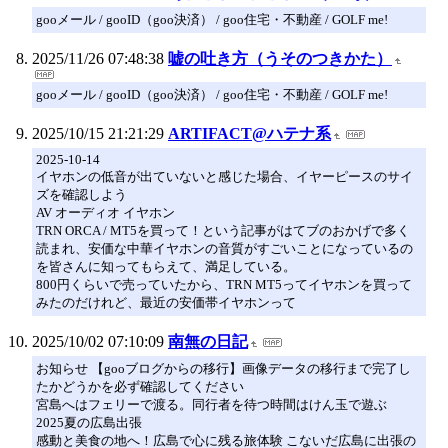
gooメール / gooID（goo決済） / goo住宅・不動産 / GOLF me!
2025/11/26 07:48:38
嘘の吐き方（うそのつきかた）
gooメール / gooID（goo決済） / goo住宅・不動産 / GOLF me!
2025/10/15 21:21:29
ARTIFACT@ハテナ系
2025-10-14
イヤホンの低音が出ていないと感じた場合、イヤーピースのサイ
ズを確認しよう
AV オーディオ イヤホン
TRN ORCA / MT5を買って！という記事がはてブのおかげで多く
読まれ、安価な中華イヤホンの音質がすごいことになっているの
を皆さんに知ってもらえて、満足している。
800円くらいで売っていたから、TRN MT5ってイヤホンを買って
みたのだけれど、最近の安価帯イヤホンって
2025/10/02 07:10:09
南無の日記
お知らせ 【gooブログからの移行】画像データの移行まで完了し
たかどうかを必ず確認してください
宮島へはフェリーで渡る。同行者を待つ時間はけん玉で遊ぶ
2025夏の広島出張
感動と美食の地へ！広島で心に残る旅体験 こないだ広島に出張の