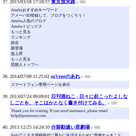
2015/03/18 17:18:57
東京放水路
Amebaおすすめキーワード
アメーバID登録して、ブログをつくろう！
Ameba人気のブログ
Amebaトピックス
もっと見る
ランキング
総合
新登場
急上昇
もっと見る
芸能人トップへ
2014/07/09 11:25:02
suVeneのあれ
スマートフォン専用ページを表示
2013/07/24 09:09:01
日刊酒ねこ - 日々に起こったよしな
しごとを、そこはかとなく書き付けてみる。
Thank you for visiting. If you need assistance, please email
help@posterous.com.
2011/12/25 14:24:10
分裂勘違い君劇場
やがてくる大増税時代に豊かに生活するために準備すべきこと