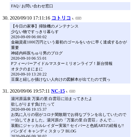
FAQ / お問い合わせ窓口
2020/09/10 17:11:16
コトリコ
【今日の家事】掃除機のメンテナンス
少ない物ですっきり暮らす
2020-09-09 06:00:02
金融資産1000万円という最初のゴールをいかに早く達成するかが
重要
神経内科医ちゅり男のブログ
2020-09-10 06:55:01
Pフィーバーアイドルマスターミリオンライブ！新台情報
オタクのまにまに
2020-09-10 13:20:22
豆腐と紐しか描けない人向けの図解本が出てたので買っ
2020/09/06 19:57:11
NC-15
湯河原温泉 万葉の里 白雲荘に泊まってきたよ
欲しがります負けたって
2020-09-06 19:15:37
お気に入りの宿がコロナ閑散期でお得なプランを出していたので
一泊してきました。湯河原の「万葉の里 白雲荘」さんで…
装動にジャッカルレイダー実装!! セイバーと色紙ARTの続報も!!
バンダイ キャンディ スタッフ BLOG
2020-09-06 09:30:02