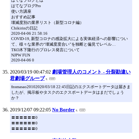
はてなブログとは
はてなブログPro
使い方講座
おすすめ記事
壊滅度別の業界リスト（新型コロナ編）
Chikirinの日記
2020-04-06 21:58:16
COVID-19, 新型コロナの感染拡大による実体経済への影響につい
て、様々な業界の“壊滅度度合い”を独断と偏見でレベル…
TKO木下隆行のプロレス発言について
NJPW FUN
2020-04-06 0
2020/03/19 00:47:02
劇場管理人のコメント - 分裂勘違い
君劇場グループ
fnsmasao20102020/03/18 22:45日記のエクスポートデータは届きま
したが、掲示板やタスクのエクスポートデータはまだでしょう
か？
2019/12/07 09:22:05
No Border
〓〓〓〓〓〓0
〓〓〓〓〓〓0
〓〓〓〓〓〓0