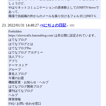
しょうけど、
やはりネットコミュニケーションの原体験としてのNIFTY-Serveで
あって。
職場で自組織の外からのメールを振り分けるフォルダに[INET G
2022/01/31 14:48:27
べにぢょの日記
Forbidden
https://xlovecallx.hatenablog.com/ は非公開に設定されています。
はてなブログ
はてなブログとは
はてなブログPro
はてなブログ アカデミー
法人プラン
アプリ
テーマ ストア
グループ
著名人ブログ
今週のお題
機能変更・お知らせ・ヘルプ
はてなブログ開発ブログ
週刊はてなブログ
ヘルプ
障害情報
FAQ / お問い合わせ窓口