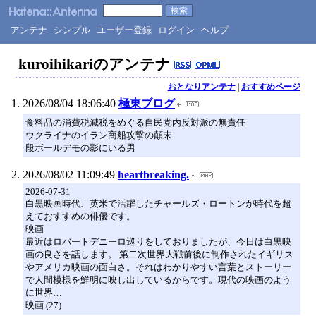
アンテナ
シンプル
ユーザー登録
ログイン
ヘルプ
kuroihikariのアンテナ
おとなりアンテナ
|
おすすめページ
2026/08/04 18:06:40
極東ブログ
食料品の消費税減税をめぐる自民党内反対派の無責任
ウクライナのイラン商船攻撃の顛末
段ボールデモの影にいる男
2026/08/02 11:09:49
heartbreaking.
2026-07-31
白黒映画時代、英米で活躍したチャールズ・ロートンが時代を超
えておすすめの俳優です。
映画
最近はロバートデニーロ巡りをしておりましたが、今日は白黒映
画の良さを話します。 第二次世界大戦前後に制作されたイギリス
やアメリカ映画の面白さ。それはわかりやすい言葉とストーリー
で人間模様を鮮明に映し出しているからです。現代の映画のよう
に世界…
映画 (27)