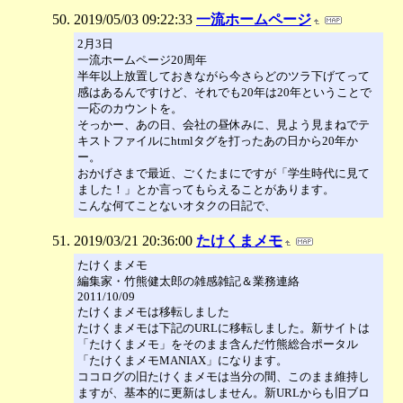
2019/05/03 09:22:33
一流ホームページ
2月3日
一流ホームページ20周年
半年以上放置しておきながら今さらどのツラ下げてって
感はあるんですけど、それでも20年は20年ということで
一応のカウントを。
そっかー、あの日、会社の昼休みに、見よう見まねでテ
キストファイルにhtmlタグを打ったあの日から20年か
ー。
おかげさまで最近、ごくたまにですが「学生時代に見て
ました！」とか言ってもらえることがあります。
こんな何てことないオタクの日記で、
2019/03/21 20:36:00
たけくまメモ
たけくまメモ
編集家・竹熊健太郎の雑感雑記＆業務連絡
2011/10/09
たけくまメモは移転しました
たけくまメモは下記のURLに移転しました。新サイトは
「たけくまメモ」をそのまま含んだ竹熊総合ポータル
「たけくまメモMANIAX」になります。
ココログの旧たけくまメモは当分の間、このまま維持し
ますが、基本的に更新はしません。新URLからも旧ブロ