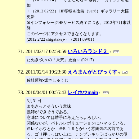
加
・（2012.02/22） HP移転＆改装（ver.6）ギャラリー大幅
更新
※インフォシークHPサービス終了につき、2012年7月末以
降
このページにアクセスできなくなります。
(2012.2/22 shigatake)-・（2011.09/01）
2011/02/17 02:59:59
いろいろランド２
たぬき:久々の「巣穴」更新～ (02/17)
2011/02/14 19:23:30
えろまんがとぴっくす
佐桂蓮弥-坂本しゅうじ
2010/04/01 00:55:43
レイホウmain
3月31日
まあきっとそういう意味
義姉ができそうである。
意味については勝手に考えたらよろしい。
関係ないが、バトルレボリューションにハマっている。
＠レイホウとか、＠R-１９とかいう雰囲気の名前であ
る。ゴリ押しっぽい上に、テンプレキャラばっかりの明