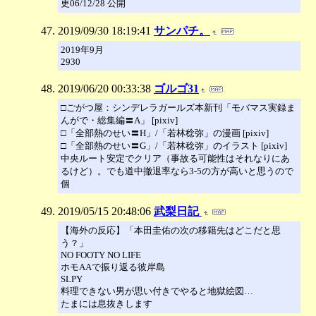
更06/12/28 公開
2019/09/30 18:19:41
サンパチ。
2019年9月
2930
2019/06/20 00:33:38
ゴルゴ31
□ごがつ屋：シンデレラガールズ本新刊「モバマス実録ま
んがで・総集編〓A」 [pixiv]
□「全部熱のせい〓H」/「若林稔弥」の漫画 [pixiv]
□「全部熱のせい〓G」/「若林稔弥」のイラスト [pixiv]
中央ルート安定でクリア（事故る可能性はそれなりにあ
るけど）。でも道中撤退率なら3-5の方が高いと思うので
個
2019/05/15 20:48:06
武梨日記
【海外の反応】「本田圭佑の次の移籍先はどこだと思
う？」
NO FOOTY NO LIFE
ホモAAで振り返る彼岸島
SLPY
料理できない男が思い付きでやると地獄絵図…
たまには息抜きします