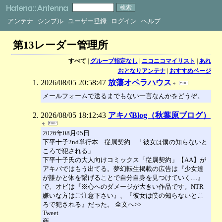
アンテナ
シンプル
ユーザー登録
ログイン
ヘルプ
第13レーダー管理所
すべて
|
グループ指定なし
|
ニコニコマイリスト
|
あれ
おとなりアンテナ
|
おすすめページ
2026/08/05 20:58:47
放蕩オペラハウス
メールフォームで送るまでもない一言なんかをどうぞ。
2026/08/05 18:12:43
アキバBlog（秋葉原ブログ）
2026年08月05日
下平十子2nd単行本 従属契約 「彼女は僕の知らないと
ころで犯される」
下平十子氏の大人向けコミックス「従属契約」【AA】が
アキバではもう出てる。夢幻転生掲載の広告は『少女達
が誰かと体を繋げることで自分自身を見つけていく…』
で、オビは『※心へのダメージが大きい作品です。NTR
嫌いな方はご注意下さい』、『彼女は僕の知らないとこ
ろで犯される』だった。 全文へ>>
Tweet
商