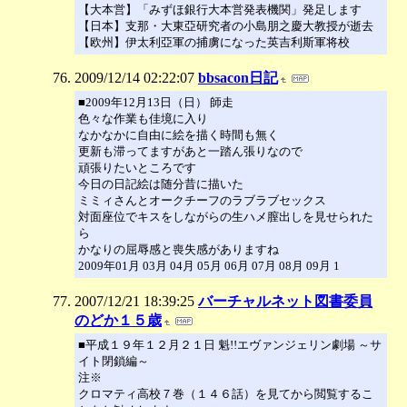
【大本営】「みずほ銀行大本営発表機関」発足します
【日本】支那・大東亞研究者の小島朋之慶大教授が逝去
【欧州】伊太利亞軍の捕虜になった英吉利斯軍将校
2009/12/14 02:22:07
bbsacon日記
■2009年12月13日（日） 師走
色々な作業も佳境に入り
なかなかに自由に絵を描く時間も無く
更新も滞ってますがあと一踏ん張りなので
頑張りたいところです
今日の日記絵は随分昔に描いた
ミミィさんとオークチーフのラブラブセックス
対面座位でキスをしながらの生ハメ膣出しを見せられた
ら
かなりの屈辱感と喪失感がありますね
2009年01月 03月 04月 05月 06月 07月 08月 09月 1
2007/12/21 18:39:25
バーチャルネット図書委員
のどか１５歳
■平成１９年１２月２１日 魁!!エヴァンジェリン劇場 ～サ
イト閉鎖編～
注※
クロマティ高校７巻（１４６話）を見てから閲覧するこ