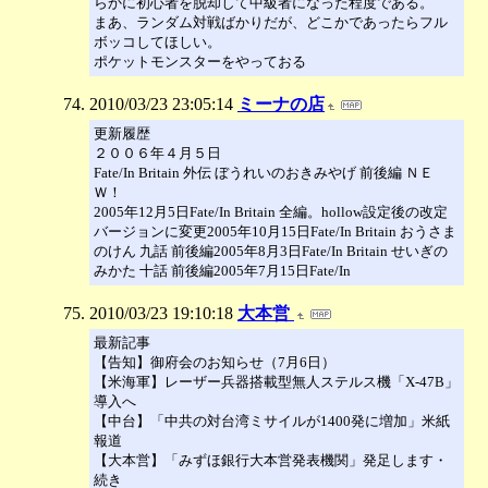
らかに初心者を脱却して中級者になった程度である。
まあ、ランダム対戦ばかりだが、どこかであったらフル
ボッコしてほしい。
ポケットモンスターをやっておる
2010/03/23 23:05:14
ミーナの店
更新履歴
２００６年４月５日
Fate/In Britain 外伝 ぼうれいのおきみやげ 前後編 ＮＥ
Ｗ！
2005年12月5日Fate/In Britain 全編。hollow設定後の改定
バージョンに変更2005年10月15日Fate/In Britain おうさま
のけん 九話 前後編2005年8月3日Fate/In Britain せいぎの
みかた 十話 前後編2005年7月15日Fate/In
2010/03/23 19:10:18
大本営
最新記事
【告知】御府会のお知らせ（7月6日）
【米海軍】レーザー兵器搭載型無人ステルス機「X‐47B」
導入へ
【中台】「中共の対台湾ミサイルが1400発に増加」米紙
報道
【大本営】「みずほ銀行大本営発表機関」発足します・
続き