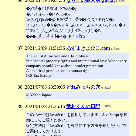
2022/01/19 19:07:35
なりたの個人的な雑記
�¡ŒÂ�l“I‚ÈŽG‹L‚Ì•”‰®�¡
�¡ƒgƒbƒvƒy�[ƒW‚É–ß‚é
‘æ‚R‚Q‚Q‰ñ�@‚P‚PŒŽ‚Ì—·ŽO�i‚O‚X‚P‚P‚Q‚V�j
‚±‚±‚ÌŽG‹L‚Í�A�¡‰ñ‚Å‚¨‚µ‚Ü‚￠‚É‚µ‚æ‚¤‚ÆŽv‚￠‚Ü‚·�B
ˆÈŒã‚Í‚±‚Á‚¿‚ðŒ©‚Ä’¸‚¯‚ê‚Î‚ÆŽv‚￠‚Ü‚·�B
�ê�‡‚É‚æ‚Á‚Ä‚Í�A�i‚È‚è‚½ŽG‹
2021/12/09 11:31:36
あずまきよひこ.com
The Act of Attraction and Child Abuse
Intellectual property rights and international law: What every
company should know about border protection
A historical perspective on human rights
IRS Tax Escape
2021/07/08 18:39:06
どれみっちの穴
© Yahoo Japan
2021/01/28 21:26:16
武村くんの日記
このページはJavaScriptを使用しています。JavaScriptを有
効にしてご覧ください。
設定方法は「JavaScriptを有効にする方法を知りたい」で
ご案内しております。