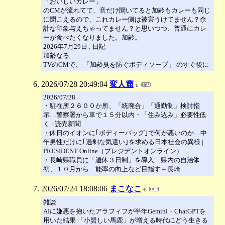
「おいしいカレー」
のCMが流れてて、音だけ聞いてると加齢もカレーも同じ
に聞こえるので、これカレー側は被害うけてません？余
計な印象与えちゃってません？と思いつつ、普通にカレ
ーが食べたくなりました。加齢。
2026年7月29日 : 日記
加齢なる
TVのCMで、 「加齢臭を防ぐボディソープ」 のすぐ後に
2026/07/28 20:49:04
変人窟
2026/07/28
・駐在所２６００か所、「統廃合」「通勤制」検討指
示…警察署から車で１５分以内・「住み込み」必要性低
く : 読売新聞
・休日のイオンに｢ボディーバッグ｣で何が悪いのか…中
年男性だけに｢過剰な気遣い｣を求める日本社会の異様 |
PRESIDENT Online（プレジデントオンライン）
・長崎県職員に「週休３日制」を導入 県内の自治体
初、１０月から…能率の向上など目指す – 長崎
2026/07/24 18:08:06
まこなこ
雑談
AIに嫌悪を抱いたアラフィフが半年Gemini・ChatGPTを
用いた結果 「小賢しい馬鹿」が増える時代にどう生きる