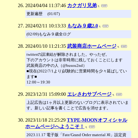
2024/04/04 11:37:46
カクガリ兄弟
更新遍歴 (01/07)
2024/02/11 10:13:33
もなみ９歳2.0
(02/09)もなみ９歳全ログ
2024/01/10 11:21:35
武装商店ホームページ
twitterの誤凍結が解除されました。やったぜ。
下のアカウントは非常時用に残しておくことにします
武装商店の中の人（@busou2nd）
■現在(2022/7/1より)試験的に営業時間を少々延ばしてい
ます■
12:00～19:30
2023/12/31 15:09:00
エレさわサブページ
上記広告は1ヶ月以上更新のないブログに表示されていま
す。新しい記事を書くことで広告を消せます。
2023/11/18 21:25:29
TYPE-MOONオフィシャル
ホームページへようこそ！
2023.11.17 電子版「Fate/Grand Order material Ⅺ」設定資