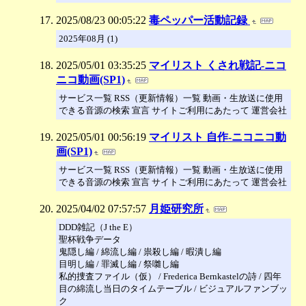
2025/08/23 00:05:22
毒ペッパー活動記録
2025年08月 (1)
2025/05/01 03:35:25
マイリスト くされ戦記‐ニコ
ニコ動画(SP1)
サービス一覧 RSS（更新情報）一覧 動画・生放送に使用
できる音源の検索 宣言 サイトご利用にあたって 運営会社
2025/05/01 00:56:19
マイリスト 自作‐ニコニコ動
画(SP1)
サービス一覧 RSS（更新情報）一覧 動画・生放送に使用
できる音源の検索 宣言 サイトご利用にあたって 運営会社
2025/04/02 07:57:57
月姫研究所
DDD雑記（J the E）
聖杯戦争データ
鬼隠し編 / 綿流し編 / 祟殺し編 / 暇潰し編
目明し編 / 罪滅し編 / 祭囃し編
私的捜査ファイル（仮） / Frederica Bernkastelの詩 / 四年
目の綿流し当日のタイムテーブル / ビジュアルファンブッ
ク