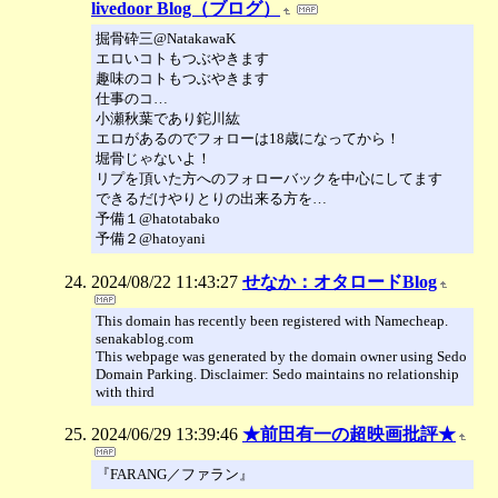
livedoor Blog（ブログ）
掘骨砕三@NatakawaK
エロいコトもつぶやきます
趣味のコトもつぶやきます
仕事のコ…
小瀬秋葉であり鉈川紘
エロがあるのでフォローは18歳になってから！
堀骨じゃないよ！
リプを頂いた方へのフォローバックを中心にしてます
できるだけやりとりの出来る方を…
予備１@hatotabako
予備２@hatoyani
2024/08/22 11:43:27
せなか：オタロードBlog
This domain has recently been registered with Namecheap.
senakablog.com
This webpage was generated by the domain owner using Sedo
Domain Parking. Disclaimer: Sedo maintains no relationship
with third
2024/06/29 13:39:46
★前田有一の超映画批評★
『FARANG／ファラン』