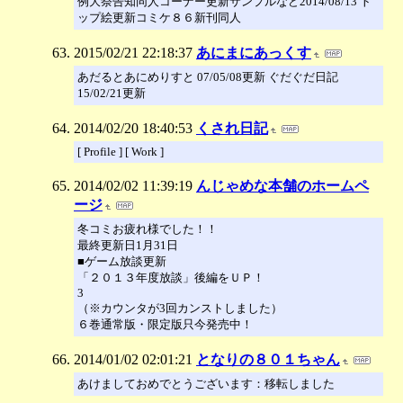
例大祭告知同人コーナー更新サンプルなど2014/08/13 ト
ップ絵更新コミケ８６新刊同人
2015/02/21 22:18:37
あにまにあっくす
あだるとあにめりすと 07/05/08更新 ぐだぐだ日記
15/02/21更新
2014/02/20 18:40:53
くされ日記
[ Profile ] [ Work ]
2014/02/02 11:39:19
んじゃめな本舗のホームペ
ージ
冬コミお疲れ様でした！！
最終更新日1月31日
■ゲーム放談更新
「２０１３年度放談」後編をＵＰ！
3
（※カウンタが3回カンストしました）
６巻通常版・限定版只今発売中！
2014/01/02 02:01:21
となりの８０１ちゃん
あけましておめでとうございます：移転しました