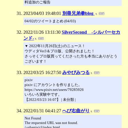
料追加のご報告
2023/04/03 19:48:01
別冊兄弟拳blog
04/02のツイートまとめ (04/03)
2022/11/26 13:11:30
SilverSecond -シルバーセカ
ンド-
▼ 2022年11月26日(土) のニュース！
ウディタVer3＆プロ版、公開されました！
さっそくプロ版買ってくださった方も本当にありがとう
ございます！
2022/03/25 16:27:50
みやびみつる
pixiv
pixiv にアカウントを作りました。
https://www.pixiv.net/users/79285926
いろいろ実験中です。
【2022/03/23 16:07】 | 未分類 |
2022/01/31 04:41:27
へび右曲がり
Not Found
The requested URL was not found.
/~ubanis/cl/index.html