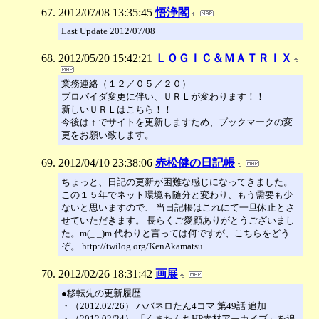
2012/07/08 13:35:45
悟浄閣
Last Update 2012/07/08
2012/05/20 15:42:21
ＬＯＧＩＣ＆ＭＡＴＲＩＸ
業務連絡（１２／０５／２０）
プロバイダ変更に伴い、ＵＲＬが変わります！！
新しいＵＲＬはこちら！！
今後は ↑ でサイトを更新しますため、ブックマークの変
更をお願い致します。
2012/04/10 23:38:06
赤松健の日記帳
ちょっと、日記の更新が困難な感じになってきました。
この１５年でネット環境も随分と変わり、もう需要も少
ないと思いますので、 当日記帳はこれにて一旦休止とさ
せていただきます。 長らくご愛顧ありがとうございまし
た。m(_ _)m 代わりと言っては何ですが、こちらをどう
ぞ。 http://twilog.org/KenAkamatsu
2012/02/26 18:31:42
画展
●移転先の更新履歴
・（2012.02/26） ハバネロたん4コマ 第49話 追加
・（2012.02/24） 「くまたんちHP素材アーカイブ」を追