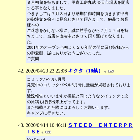
９月初旬を持ちまして、甲冑工房丸武 楽天市場店を閉店
する事となりました、
つきましては７月３日より納期に御時間を頂きます甲冑
の御注文を徐々に見合わさせて頂きまして、納品でお客
様への
ご迷惑をかけない様に、誠に勝手ながら７月１７日を持
ちまして、当店を改装中とさせて頂く運びとなりまし
た。
2001年のオープン当初より２０年間の間に及び皆様から
の御愛顧、誠にありがとうございました。
ご質問
2020/04/23 23:22:06
キクタ（18禁）
コミックバベル6月号
発売中のコミックバベル6月号に漫画が掲載されておりま
す。
近況報告といいますか掲載と同じようなタイミングで次
の原稿もほぼ出来上がってます。
また掲載された際にはよろしくお願いします。
キャンプに行きたい。
2020/04/14 10:46:11
ＳＴＥＥＤ ＥＮＴＥＲＰＲ
ＩＳＥ
Not Found