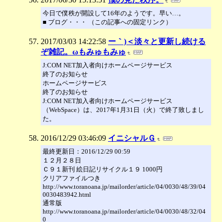
今日で僕秩が開設して16年のようです。早い…。
■ ブログ・・・ （この記事への固定リンク）
2017/03/03 14:22:58
ー｀)＜淡々と更新し続ける
ぞ雑記。ωもみゅもみゅ
J:COM NET加入者向けホームページサービス
終了のお知らせ
ホームページサービス
終了のお知らせ
J:COM NET加入者向けホームページサービス
（WebSpace）は、2017年1月31日（火）で終了致しまし
た。
2016/12/29 03:46:09
イニシャルＧ
最終更新日：2016/12/29 00:59
１２月２８日
Ｃ９１新刊 絵日記リサイクル１９ 1000円
クリアファイルつき
http://www.toranoana.jp/mailorder/article/04/0030/48/39/04
0030483942.html
通常版
http://www.toranoana.jp/mailorder/article/04/0030/48/32/04
0