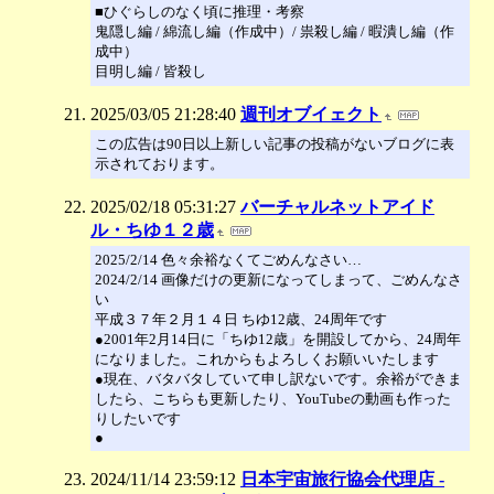
■ひぐらしのなく頃に推理・考察
鬼隠し編 / 綿流し編（作成中）/ 祟殺し編 / 暇潰し編（作
成中）
目明し編 / 皆殺し
2025/03/05 21:28:40
週刊オブイェクト
この広告は90日以上新しい記事の投稿がないブログに表
示されております。
2025/02/18 05:31:27
バーチャルネットアイド
ル・ちゆ１２歳
2025/2/14 色々余裕なくてごめんなさい…
2024/2/14 画像だけの更新になってしまって、ごめんなさ
い
平成３７年２月１４日 ちゆ12歳、24周年です
●2001年2月14日に「ちゆ12歳」を開設してから、24周年
になりました。これからもよろしくお願いいたします
●現在、バタバタしていて申し訳ないです。余裕ができま
したら、こちらも更新したり、YouTubeの動画も作った
りしたいです
●
2024/11/14 23:59:12
日本宇宙旅行協会代理店 -