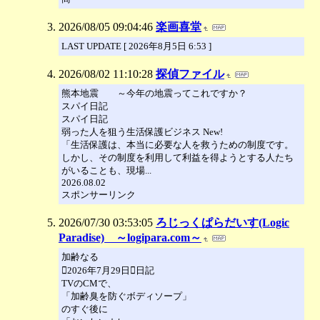
2026/08/05 09:04:46
楽画喜堂
LAST UPDATE [ 2026年8月5日 6:53 ]
2026/08/02 11:10:28
探偵ファイル
熊本地震 ～今年の地震ってこれですか？
スパイ日記
スパイ日記
弱った人を狙う生活保護ビジネス New!
「生活保護は、本当に必要な人を救うための制度です。
しかし、その制度を利用して利益を得ようとする人たち
がいることも、現場...
2026.08.02
スポンサーリンク
2026/07/30 03:53:05
ろじっくぱらだいす(Logic
Paradise) ～logipara.com～
加齢なる
2026年7月29日日記
TVのCMで、
「加齢臭を防ぐボディソープ」
のすぐ後に