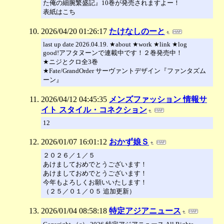
た俺の細腕繁盛記』10巻が発売されますよー！
表紙はこち
2026/04/20 01:26:17
たけなしのーと
last up date 2026.04.19. ★about ★work ★link ★log
good!アフタヌーンで連載中です！２巻発売中！
★ニジとクロ全3巻
★Fate/GrandOrder サーヴァントデザイン『ファンタズム
ーン』
2026/04/12 04:45:35
メンズファッション 情報サ
イト スタイル・コネクション
12
2026/01/07 16:01:12
おかず娘Ｓ
２０２６／１／５
あけましておめでとうございます！
あけましておめでとうございます！
今年もよろしくお願いいたします！
（２５／０１／０５ 追加更新）
2026/01/04 08:58:18
特定アジアニュース