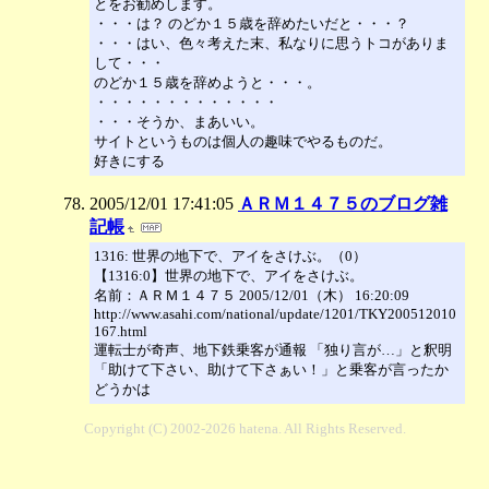
とをお勧めします。
・・・は？ のどか１５歳を辞めたいだと・・・？
・・・はい、色々考えた末、私なりに思うトコがありま
して・・・
のどか１５歳を辞めようと・・・。
・・・・・・・・・・・・・
・・・そうか、まあいい。
サイトというものは個人の趣味でやるものだ。
好きにする
2005/12/01 17:41:05
ＡＲＭ１４７５のブログ雑
記帳
1316: 世界の地下で、アイをさけぶ。（0）
【1316:0】世界の地下で、アイをさけぶ。
名前：ＡＲＭ１４７５ 2005/12/01（木） 16:20:09
http://www.asahi.com/national/update/1201/TKY200512010
167.html
運転士が奇声、地下鉄乗客が通報 「独り言が…」と釈明
「助けて下さい、助けて下さぁい！」と乗客が言ったか
どうかは
Copyright (C) 2002-2026 hatena. All Rights Reserved.