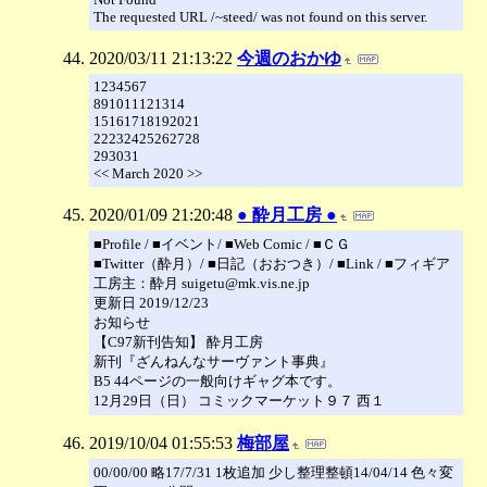
The requested URL /~steed/ was not found on this server.
2020/03/11 21:13:22
今週のおかゆ
1234567
891011121314
15161718192021
22232425262728
293031
<< March 2020 >>
2020/01/09 21:20:48
● 酔月工房 ●
■Profile / ■イベント/ ■Web Comic / ■ＣＧ
■Twitter（酔月）/ ■日記（おおつき）/ ■Link / ■フィギア
工房主：酔月 suigetu@mk.vis.ne.jp
更新日 2019/12/23
お知らせ
【C97新刊告知】 酔月工房
新刊『ざんねんなサーヴァント事典』
B5 44ページの一般向けギャグ本です。
12月29日（日） コミックマーケット９７ 西１
2019/10/04 01:55:53
梅部屋
00/00/00 略17/7/31 1枚追加 少し整理整頓14/04/14 色々変