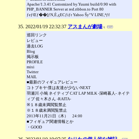
Apache/1.3.41 Customized by.Yuumi build/0.90 with
PHP_BANNER Server at red.ribbon.to Port 80
ƒeƒŒƒ��[ƒN‚È‚çECƒiƒr Yahoo Šy“V LINE‚ªƒf
2022/01/19 22:32:37
アスまんが劇場
巡回リンク
レビュー
過去LOG
Blog
掲示板
PROFILE
mixi
Twitter
MAIL
■最新のフィギュアレビュー
コトブキヤ 僕は友達が少ないNEXT
羽瀬川 小鳩 ネイティブ CAT LAP MILK -深崎暮人- ネイテ
ィブ 佐々木さん ‐RAITA‐
※１８歳未満閲覧禁止
※１８歳未満閲覧禁止
2013年11月21日（木） 24:00
■フィギュア関連情報とか
・GOOD