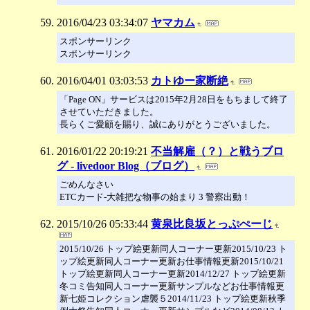
2016/04/23 03:34:07
ヤマカム
スポンサーリンク
スポンサーリンク
2016/04/01 03:03:53
カトゆー家断絶
「Page ON」サービスは2015年2月28日をもちまして終了
させていただきました。
長らくご愛顧を賜り、誠にありがとうございました。
2016/01/22 20:19:21
不当解雇（？）と戦うブロ
グ - livedoor Blog（ブログ）
ごめんなさい
ETCカード-大雑把な物事の始まり 3 警察出動！
2015/10/26 05:33:44
黄泉比良坂とっぷぺーじ
2015/10/26 トップ絵更新同人コーナー更新2015/10/23 ト
ップ絵更新同人コーナー更新お仕事情報更新2015/10/21
トップ絵更新同人コーナー更新2014/12/27 トップ絵更新
冬コミ告知同人コーナー更新サンプルなどお仕事情報更
新七姫コレクション虐襲５2014/11/23 トップ絵更新秋季