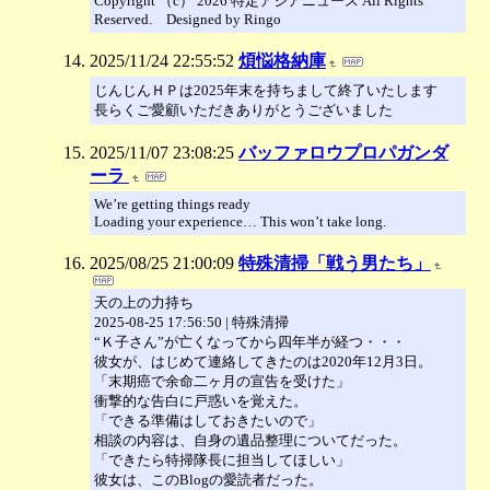
Copyright （c） 2026 特定アジアニュース All Rights
Reserved. Designed by Ringo
2025/11/24 22:55:52
煩悩格納庫
じんじんＨＰは2025年末を持ちまして終了いたします
長らくご愛顧いただきありがとうございました
2025/11/07 23:08:25
バッファロウプロパガンダ
ーラ
We’re getting things ready
Loading your experience… This won’t take long.
2025/08/25 21:00:09
特殊清掃「戦う男たち」
天の上の力持ち
2025-08-25 17:56:50 | 特殊清掃
“Ｋ子さん”が亡くなってから四年半が経つ・・・
彼女が、はじめて連絡してきたのは2020年12月3日。
「末期癌で余命二ヶ月の宣告を受けた」
衝撃的な告白に戸惑いを覚えた。
「できる準備はしておきたいので」
相談の内容は、自身の遺品整理についてだった。
「できたら特掃隊長に担当してほしい」
彼女は、このBlogの愛読者だった。