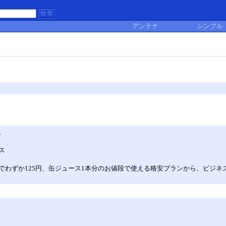
アンテナ
シンプル
。
ス
でわずか125円、缶ジュース1本分のお値段で使える格安プランから、ビジ