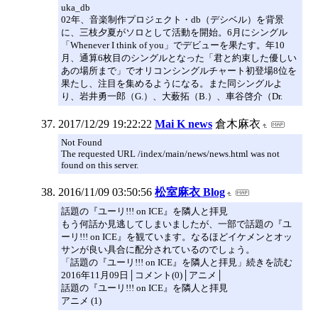
uka_db
02年、音楽制作プロジェクト・db（デシベル）を背景
に、三枝夕夏がソロとして活動を開始。6月にシングル
「Whenever I think of you」でデビューを果たす。年10
月、通算6枚目のシングルとなった「君と約束した優しい
あの場所まで」でオリコンシングルチャート初登場8位を
果たし、注目を集めるようになる。また同シングルよ
り、岩井勇一郎（G.）、大薮拓（B.）、車谷啓介（Dr.
2017/12/29 19:22:22
Mai K news
倉木麻衣
Not Found
The requested URL /index/main/news/news.html was not
found on this server.
2016/11/09 03:50:56
松室麻衣 Blog
話題の『ユーリ!!! on ICE』を隣人と拝見
もう何話か見逃してしまいましたが、一部で話題の『ユ
ーリ!!! on ICE』を観ています。なるほどイケメンとオッ
サンが良い具合に配分されているのでしょう。
「話題の『ユーリ!!! on ICE』を隣人と拝見」続きを読む
2016年11月09日│コメント(0)│アニメ│
話題の『ユーリ!!! on ICE』を隣人と拝見
アニメ (1)