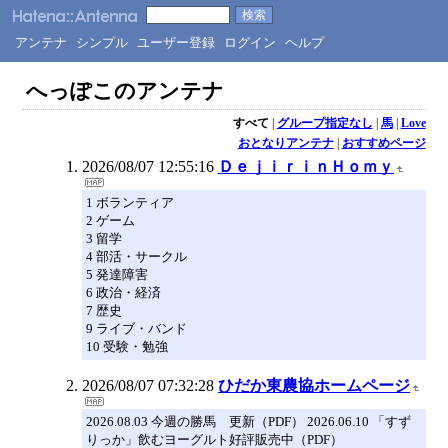
アンテナ
シンプル
ユーザー登録
ログイン
ヘルプ
へっぽこのアンテナ
すべて
|
グループ指定なし
|
馬
|
Love
おとなりアンテナ
|
おすすめページ
2026/08/07 12:55:16
ＤｅｊｉｒｉｎＨｏｍｙ
1 ボランティア
2 ゲーム
3 留学
4 部活・サークル
5 発達障害
6 政治・経済
7 歴史
9 ライブ・バンド
10 受験・勉強
2026/08/07 07:32:28
ひだか東農協ホームページ
2026.08.03 今週の勝馬 更新（PDF） 2026.06.10 「すず
りっか」飲むヨーグルト好評販売中（PDF）