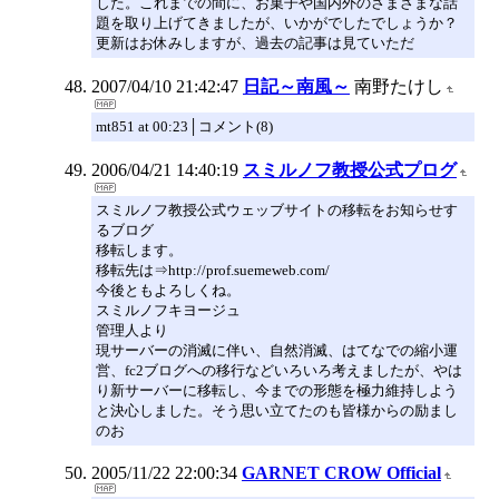
した。これまでの間に、お菓子や国内外のさまざまな話
題を取り上げてきましたが、いかがでしたでしょうか？
更新はお休みしますが、過去の記事は見ていただ
2007/04/10 21:42:47
日記～南風～
南野たけし
mt851 at 00:23│コメント(8)
2006/04/21 14:40:19
スミルノフ教授公式プログ
スミルノフ教授公式ウェッブサイトの移転をお知らせす
るブログ
移転します。
移転先は⇒http://prof.suemeweb.com/
今後ともよろしくね。
スミルノフキヨージュ
管理人より
現サーバーの消滅に伴い、自然消滅、はてなでの縮小運
営、fc2ブログへの移行などいろいろ考えましたが、やは
り新サーバーに移転し、今までの形態を極力維持しよう
と決心しました。そう思い立てたのも皆様からの励まし
のお
2005/11/22 22:00:34
GARNET CROW Official