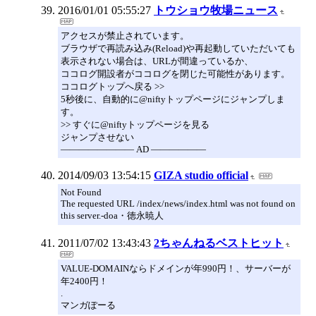
2016/01/01 05:55:27
トウショウ牧場ニュース
アクセスが禁止されています。
ブラウザで再読み込み(Reload)や再起動していただいても
表示されない場合は、URLが間違っているか、
ココログ開設者がココログを閉じた可能性があります。
ココログトップへ戻る >>
5秒後に、自動的に@niftyトップページにジャンプしま
す。
>> すぐに@niftyトップページを見る
ジャンプさせない
―――――――― AD ――――――
2014/09/03 13:54:15
GIZA studio official
Not Found
The requested URL /index/news/index.html was not found on
this server.-doa・徳永暁人
2011/07/02 13:43:43
2ちゃんねるベストヒット
VALUE-DOMAINならドメインが年990円！、サーバーが
年2400円！
.
マンガぽーる