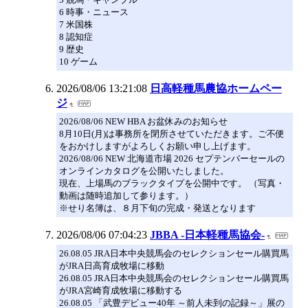
6 時事・ニュース
7 米国株
8 認知症
9 歴史
10 ゲーム
2026/08/06 13:21:08
日高軽種馬農協ホームペー
ジ
2026/08/06 NEW HBA お盆休みのお知らせ
8月10日(月)は事務所を閉所させていただきます。ご不便
をおかけしますがよろしくお願い申し上げます。
2026/08/06 NEW 北海道市場 2026 セプテンバーセールの
オンラインカタログを公開いたしました。
現在、上場馬のブラックタイプを公開中です。 （写真・
動画は随時追加して参ります。）
※せり名簿は、８月下旬の完成・発送となります
2026/08/06 07:04:23
JBBA -日本軽種馬協会-
26.08.05 JRA日本中央競馬会のセレクションセール購買馬
がJRA日高育成牧場に移動
26.08.05 JRA日本中央競馬会のセレクションセール購買馬
がJRA宮崎育成牧場に移動する
26.08.05 「武豊デビュー40年 ～前人未到の記録～」展の