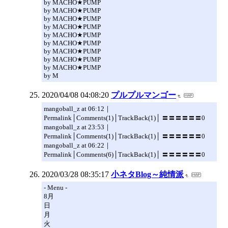
by MACHO★PUMP
by MACHO★PUMP
by MACHO★PUMP
by MACHO★PUMP
by MACHO★PUMP
by MACHO★PUMP
by MACHO★PUMP
by MACHO★PUMP
by MACHO★PUMP
by M
2020/04/08 04:08:20
プルプルマンゴー
mangoball_z at 06:12｜
Permalink│Comments(1)│TrackBack(1)│ 〓〓〓〓〓〓0
mangoball_z at 23:53｜
Permalink│Comments(1)│TrackBack(1)│ 〓〓〓〓〓〓0
mangoball_z at 06:22｜
Permalink│Comments(6)│TrackBack(1)│ 〓〓〓〓〓〓0
2020/03/28 08:35:17
小ネタBlog～純情派
- Menu -
8月
日
月
火