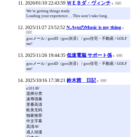
2026/01/10 22:43:59
ＷＥＢダ・ヴィンチ
We’re getting things ready
Loading your experience… This won’t take long.
2025/11/27 23:52:52
N.AyuのMusic is my thing
gooメール / gooID（goo決済） / goo住宅・不動産 / GOLF
me!
2025/11/26 19:44:35
低速電脳 サポート係
gooメール / gooID（goo決済） / goo住宅・不動産 / GOLF
me!
2025/10/16 17:38:21
鈴木茜 日記
e101AV
选择分类
凌辱强暴
里番高清
欧美无码
独家推荐
中文字幕
高清AV
成人动漫