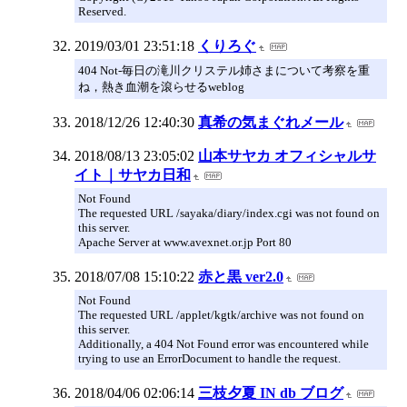
Reserved.
2019/03/01 23:51:18
くりろぐ
404 Not-毎日の滝川クリステル姉さまについて考察を重
ね，熱き血潮を滾らせるweblog
2018/12/26 12:40:30
真希の気まぐれメール
2018/08/13 23:05:02
山本サヤカ オフィシャルサ
イト｜サヤカ日和
Not Found
The requested URL /sayaka/diary/index.cgi was not found on
this server.
Apache Server at www.avexnet.or.jp Port 80
2018/07/08 15:10:22
赤と黒 ver2.0
Not Found
The requested URL /applet/kgtk/archive was not found on
this server.
Additionally, a 404 Not Found error was encountered while
trying to use an ErrorDocument to handle the request.
2018/04/06 02:06:14
三枝夕夏 IN db ブログ