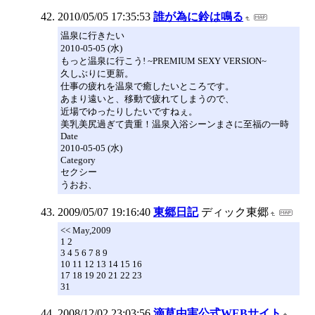
2010/05/05 17:35:53
誰が為に鈴は鳴る
温泉に行きたい
2010-05-05 (水)
もっと温泉に行こう! ~PREMIUM SEXY VERSION~
久しぶりに更新。
仕事の疲れを温泉で癒したいところです。
あまり遠いと、移動で疲れてしまうので、
近場でゆったりしたいですねぇ。
美乳美尻過ぎて貴重！温泉入浴シーンまさに至福の一時
Date
2010-05-05 (水)
Category
セクシー
うおお、
2009/05/07 19:16:40
東郷日記
ディック東郷
<< May,2009
1 2
3 4 5 6 7 8 9
10 11 12 13 14 15 16
17 18 19 20 21 22 23
31
2008/12/02 23:03:56
滴草由実公式WEBサイト