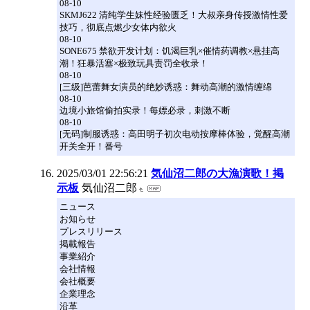
08-10
SKMJ622 清纯学生妹性经验匮乏！大叔亲身传授激情性爱
技巧，彻底点燃少女体内欲火
08-10
SONE675 禁欲开发计划：饥渴巨乳×催情药调教×悬挂高
潮！狂暴活塞×极致玩具责罚全收录！
08-10
[三级]芭蕾舞女演员的绝妙诱惑：舞动高潮的激情缠绵
08-10
边境小旅馆偷拍实录！每嫖必录，刺激不断
08-10
[无码]制服诱惑：高田明子初次电动按摩棒体验，觉醒高潮
开关全开！番号
2025/03/01 22:56:21
気仙沼二郎の大漁演歌！掲
示板
気仙沼二郎
ニュース
お知らせ
プレスリリース
掲載報告
事業紹介
会社情報
会社概要
企業理念
沿革