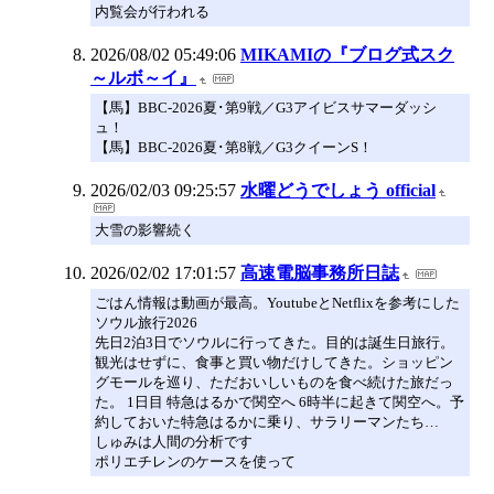
内覧会が行われる
2026/08/02 05:49:06
MIKAMIの『ブログ式スク
～ルボ～イ』
【馬】BBC-2026夏‪･‬第9戦／G3アイビスサマーダッシ
ュ！
【馬】BBC-2026夏‪･‬第8戦／G3クイーンS！
2026/02/03 09:25:57
水曜どうでしょう official
大雪の影響続く
2026/02/02 17:01:57
高速電脳事務所日誌
ごはん情報は動画が最高。YoutubeとNetflixを参考にした
ソウル旅行2026
先日2泊3日でソウルに行ってきた。目的は誕生日旅行。
観光はせずに、食事と買い物だけしてきた。ショッピン
グモールを巡り、ただおいしいものを食べ続けた旅だっ
た。 1日目 特急はるかで関空へ 6時半に起きて関空へ。予
約しておいた特急はるかに乗り、サラリーマンたち…
しゅみは人間の分析です
ポリエチレンのケースを使って