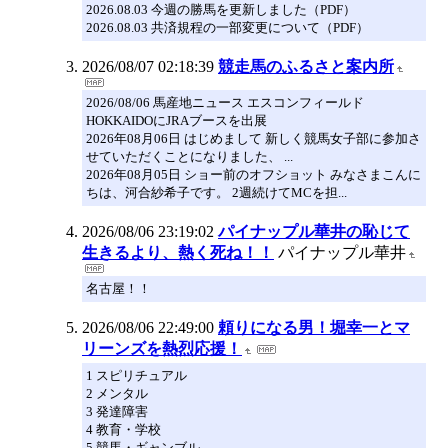
2026.08.03 今週の勝馬を更新しました（PDF）
2026.08.03 共済規程の一部変更について（PDF）
2026/08/07 02:18:39
競走馬のふるさと案内所
2026/08/06 馬産地ニュース エスコンフィールド
HOKKAIDOにJRAブースを出展
2026年08月06日 はじめまして 新しく競馬女子部に参加さ
せていただくことになりました、 ...
2026年08月05日 ショー前のオフショット みなさまこんに
ちは、河合紗希子です。 2週続けてMCを担...
2026/08/06 23:19:02
パイナップル華井の恥じて
生きるより、熱く死ね！！
パイナップル華井
名古屋！！
2026/08/06 22:49:00
頼りになる男！堀幸一とマ
リーンズを熱烈応援！
1 スピリチュアル
2 メンタル
3 発達障害
4 教育・学校
5 競馬・ギャンブル