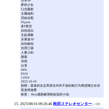
日本AV
萝莉少女
口交颜射
主播福利
淫娃自慰
91porn
多P群交
自拍流出
主奴调教
水果派AV
自拍偷拍
伦理三级
人妻少妇
搜索
详情
分享
94%
8324
11910
2025-10-16
剧情：苗条的女志库抓住内衣不放的粗行为诱惑继父在浴
室发情做爱
标签： Beta逃跑被强制改造的小说-
2025/08/16 09:26:46
秋田ステレオセンター