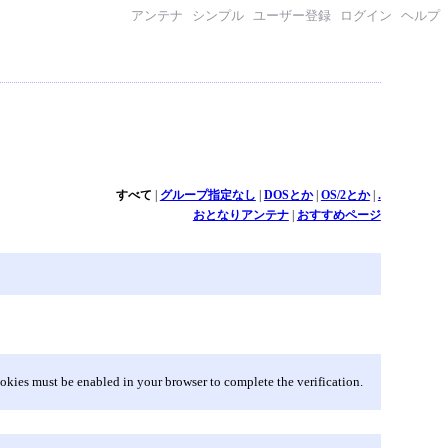
アンテナ
シンプル
ユーザー登録
ログイン
ヘルプ
すべて
|
グループ指定なし
|
DOSとか
|
OS/2とか
|
.
おとなりアンテナ
|
おすすめページ
okies must be enabled in your browser to complete the verification.