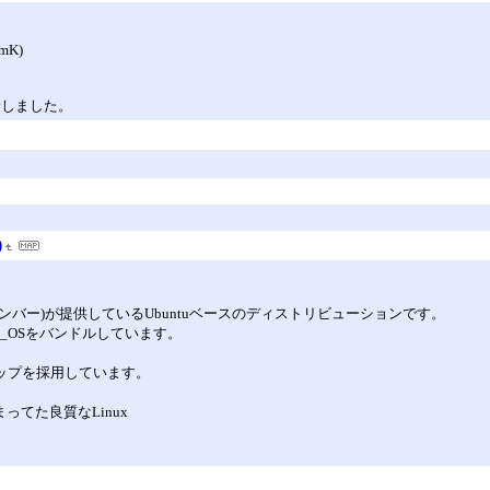
imK)
に更新しました。
)
ド州デンバー)が提供しているUbuntuベースのディストリビューションです。
p!_OSをバンドルしています。
トップを採用しています。
まってた良質なLinux