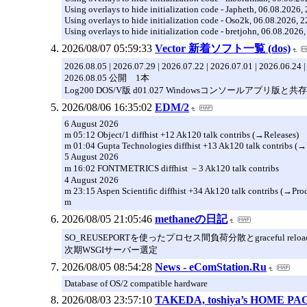
Using overlays to hide initialization code - Japheth, 06.08.2026,
Using overlays to hide initialization code - Oso2k, 06.08.2026, 
Using overlays to hide initialization code - bretjohn, 06.08.2026,
2026/08/07 05:59:33
Vector 新着ソフト一覧 (dos)
2026.08.05 | 2026.07.29 | 2026.07.22 | 2026.07.01 | 2026.06.24 
2026.08.05 公開 1本
Log200 DOS/V版 d01.027 Windowsコンソールアプリ版と
2026/08/06 16:35:02
EDM/2
6 August 2026
m 05:12 Object/1 diffhist +12 Ak120 talk contribs (→Releases)
m 01:04 Gupta Technologies diffhist +13 Ak120 talk contribs (→
5 August 2026
m 16:02 FONTMETRICS diffhist －3 Ak120 talk contribs
4 August 2026
m 23:15 Aspen Scientific diffhist +34 Ak120 talk contribs (→Pro
m
2026/08/05 21:05:46
methaneの日記
SO_REUSEPORTを使ったプロセス間負荷分散とgraceful reloa
次期WSGIサーバー選定
2026/08/05 08:54:28
News - eComStation.Ru
Database of OS/2 compatible hardware
2026/08/03 23:57:10
TAKEDA, toshiya’s HOME PAG