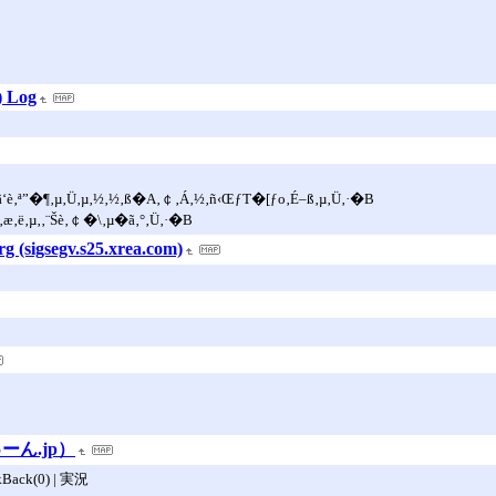
) Log
â‘è‚ª”­�¶‚µ‚Ü‚µ‚½‚½‚ß�A‚￠‚Á‚½‚ñ‹ŒƒT�[ƒo‚É–ß‚µ‚Ü‚·�B
‚ë‚µ‚­‚¨Šè‚￠�\‚µ�ã‚°‚Ü‚·�B
sigsegv.s25.xrea.com)
ん.jp）
Back(0) | 実況