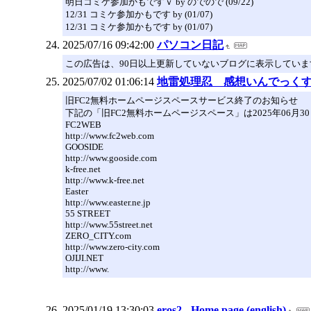
明日コミケ参加かもですｖ by のでので (09/22)
12/31 コミケ参加かもです by (01/07)
12/31 コミケ参加かもです by (01/07)
2025/07/16 09:42:00
パソコン日記
この広告は、90日以上更新していないブログに表示していま
2025/07/02 01:06:14
地雷処理忍 感想いんでっく
旧FC2無料ホームページスペースサービス終了のお知らせ
下記の「旧FC2無料ホームページスペース」は2025年06月
FC2WEB
http://www.fc2web.com
GOOSIDE
http://www.gooside.com
k-free.net
http://www.k-free.net
Easter
http://www.easter.ne.jp
55 STREET
http://www.55street.net
ZERO_CITY.com
http://www.zero-city.com
OJIJI.NET
http://www.
2025/01/19 13:30:03
eros2 - Home page (english)