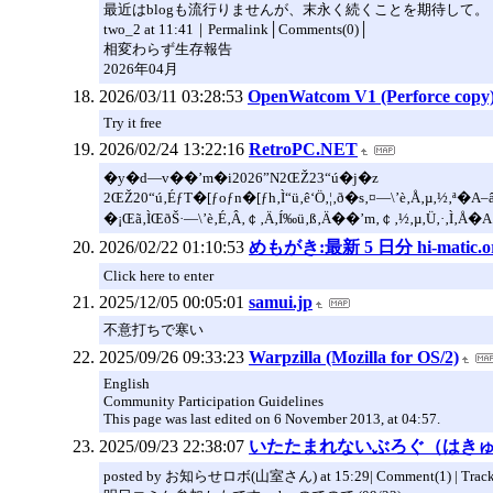
最近はblogも流行りませんが、末永く続くことを期待して。
two_2 at 11:41｜Permalink│Comments(0)│
相変わらず生存報告
2026年04月
2026/03/11 03:28:53
OpenWatcom V1 (Perforce copy
Try it free
2026/02/24 13:22:16
RetroPC.NET
�y�d—v��’m�i2026”N2ŒŽ23“ú�j�z
2ŒŽ20“ú‚ÉƒT�[ƒoƒn�[ƒh‚Ì“ü‚ê‘Ö‚¦‚ð�s‚¤—\’è‚Å‚µ‚½‚ª�A–
�¡Œã‚ÌŒðŠ·—\’è‚É‚Â‚￠‚Ä‚Í‰ü‚ß‚Ä��’m‚￠‚½‚µ‚Ü‚·‚Ì‚Å�A‚æ
2026/02/22 01:10:53
めもがき:最新 5 日分 hi-matic.org (
Click here to enter
2025/12/05 00:05:01
samui.jp
不意打ちで寒い
2025/09/26 09:33:23
Warpzilla (Mozilla for OS/2)
English
Community Participation Guidelines
This page was last edited on 6 November 2013, at 04:57.
2025/09/23 22:38:07
いたたまれないぶろぐ（はきゅー
posted by お知らせロボ(山室さん) at 15:29| Comment(1) | Track