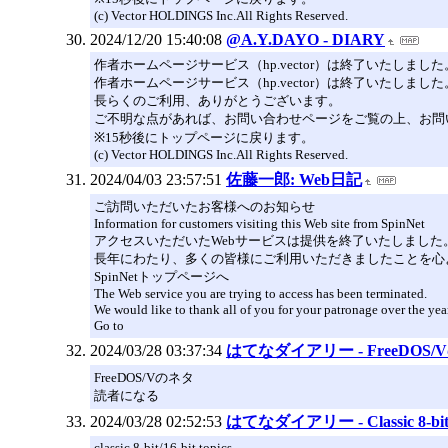
(c) Vector HOLDINGS Inc.All Rights Reserved.
2024/12/20 15:40:08
@A.Y.DAYO - DIARY
作者ホームページサービス（hp.vector）は終了いたしました
作者ホームページサービス（hp.vector）は終了いたしました
長らくのご利用、ありがとうございます。
ご不明な点があれば、お問い合わせページをご覧の上、お問
※15秒後にトップページに戻ります。
(c) Vector HOLDINGS Inc.All Rights Reserved.
2024/04/03 23:57:51
佐藤一郎: Web日記
ご訪問いただいたお客様へのお知らせ
Information for customers visiting this Web site from SpinNet
アクセスいただいたWebサービスは提供を終了いたしました
長年にわたり、多くの皆様にご利用いただきましたことを心
SpinNetトップページへ
The Web service you are trying to access has been terminated.
We would like to thank all of you for your patronage over the yea
Go to
2024/03/28 03:37:34
はてなダイアリー - FreeDOS
FreeDOS/Vのネタ
読者になる
2024/03/28 02:52:53
はてなダイアリー - Classic 8-bit/1
classic 8-bit/16-bit topics