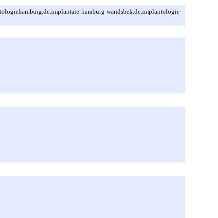
ologiehamburg.de.implantate-hamburg-wandsbek.de.implantologie-