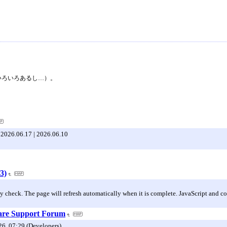
いろいろあるし…）。
| 2026.06.17 | 2026.06.10
3)
y check. The page will refresh automatically when it is complete. JavaScript and co
are Support Forum
26, 07:29 (Developers)