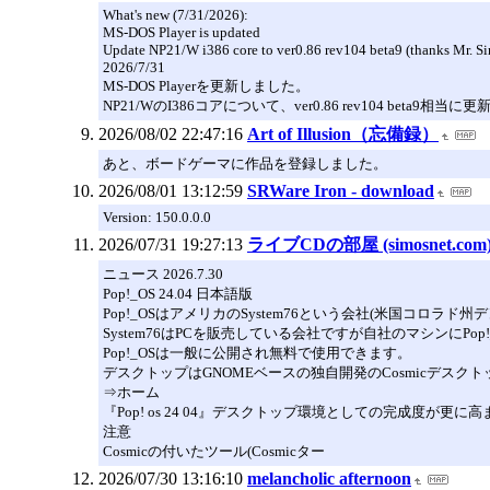
What's new (7/31/2026):
MS-DOS Player is updated
Update NP21/W i386 core to ver0.86 rev104 beta9 (thanks Mr. S
2026/7/31
MS-DOS Playerを更新しました。
NP21/WのI386コアについて、ver0.86 rev104 beta9相当
2026/08/02 22:47:16
Art of Illusion（忘備録）
あと、ボードゲーマに作品を登録しました。
2026/08/01 13:12:59
SRWare Iron - download
Version: 150.0.0.0
2026/07/31 19:27:13
ライブCDの部屋 (simosnet.com
ニュース 2026.7.30
Pop!_OS 24.04 日本語版
Pop!_OSはアメリカのSystem76という会社(米国コロラ
System76はPCを販売している会社ですが自社のマシンにPo
Pop!_OSは一般に公開され無料で使用できます。
デスクトップはGNOMEベースの独自開発のCosmicデスク
⇒ホーム
『Pop! os 24 04』デスクトップ環境としての完成度が更に高
注意
Cosmicの付いたツール(Cosmicター
2026/07/30 13:16:10
melancholic afternoon