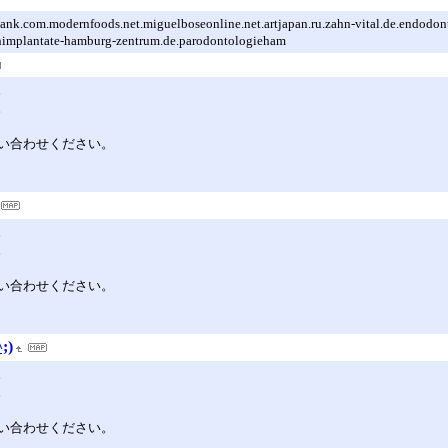
m.modernfoods.net.miguelboseonline.net.artjapan.ru.zahn-vital.de.endodont
nimplantate-hamburg-zentrum.de.parodontologieham
。
。
い合わせください。
。
。
い合わせください。
;)
。
。
い合わせください。