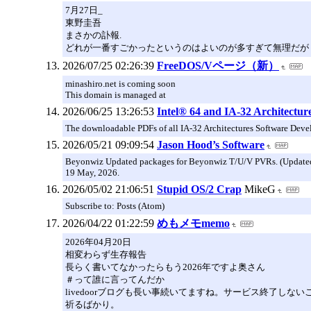
7月27日_
東野圭吾
まさかの訃報.
どれが一番すごかったというのはよいのが多すぎて無理だが
2026/07/25 02:26:39
FreeDOS/Vページ（新）
minashiro.net is coming soon
This domain is managed at
2026/06/25 13:26:53
Intel® 64 and IA-32 Architectu
The downloadable PDFs of all IA-32 Architectures Software Devel
2026/05/21 09:09:54
Jason Hood’s Software
Beyonwiz Updated packages for Beyonwiz T/U/V PVRs. (Updated
19 May, 2026.
2026/05/02 21:06:51
Stupid OS/2 Crap
MikeG
Subscribe to: Posts (Atom)
2026/04/22 01:22:59
めもメモmemo
2026年04月20日
相変わらず生存報告
長らく書いてなかったらもう2026年ですよ奥さん
＃って誰に言ってんだか
livedoorブログも長い事続いてますね。サービス終了しない
祈るばかり。