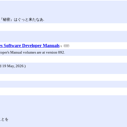
『秘密』はぐっと来たなあ.
res Software Developer Manuals
oper's Manual volumes are at version 092.
 19 May, 2026.)
ことを