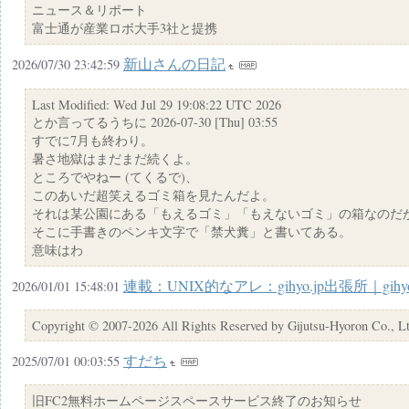
ニュース＆リポート
富士通が産業ロボ大手3社と提携
新山さんの日記
2026/07/30 23:42:59
Last Modified: Wed Jul 29 19:08:22 UTC 2026
とか言ってるうちに 2026-07-30 [Thu] 03:55
すでに7月も終わり。
暑さ地獄はまだまだ続くよ。
ところでやねー (てくるで)、
このあいだ超笑えるゴミ箱を見たんだよ。
それは某公園にある「もえるゴミ」「もえないゴミ」の箱なのだ
そこに手書きのペンキ文字で「禁犬糞」と書いてある。
意味はわ
連載：UNIX的なアレ：gihyo.jp出張所｜gihy
2026/01/01 15:48:01
Copyright © 2007-2026 All Rights Reserved by Gijutsu-Hyoron Co., L
すだち
2025/07/01 00:03:55
旧FC2無料ホームページスペースサービス終了のお知らせ