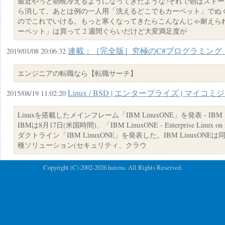
最近やっと朝晩冷えるようになってきたような?それで朝はスト
ら消して、あとは例の一人用「洗えるどこでもカーペット」でぬ
のでこれでいける。もっと寒くなってきたらこんなんじゃ耐えら
ーペット」は買って 2 週間ぐらいだけど大変満足度が
連載：［完全版］究極のC#プログラミング －
2019/01/08 20:06:32
エンジニアの転職なら【転職サーチ】
Linux / BSD | エンタープライズ | マイコ
2015/08/19 11:02:20
Linuxを搭載したメインフレーム「IBM LinuxONE」を発表 - IBM
IBMは8月17日(米国時間)、「IBM LinuxONE - Enterprise Li
ダクトライン「IBM LinuxONE」を発表した。IBM LinuxON
種ソリューション(セキュリティ、クラウ
Copyright (C) 2002-2026 hatena. All Rights Reserved.