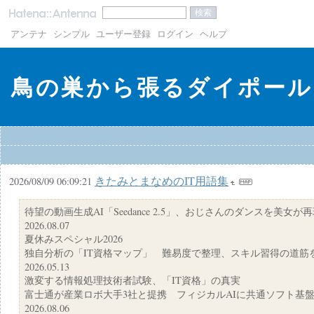
アンテナ
シンプル
ユーザー登録
ログイン
ヘルプ
鳥の巣から張るダイポー
きたみとまなめのIT用語集
2026/08/09 06:09:21
待望の動画生成AI「Seedance 2.5」、おじさんのダンスを美女が
2026.08.07
夏休みスペシャル2026
独自分析の「IT資格マップ」 難易度で整理、スキル習得の道筋
2026.05.13
激変する情報処理技術者試験、「IT資格」の真実
富士通が産業ロボ大手3社と提携 フィジカルAIに共通ソフト基
2026.08.06