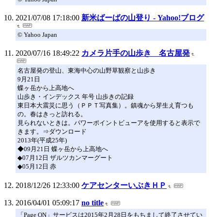
2021/07/08 17:18:00
新米ばーばの山登り - Yahoo!ブログ
© Yahoo Japan
2020/07/16 18:49:22
カメラ片手の山歩き 名古屋発
名古屋発の登山、東海中心の山野草観察と山歩き
9月21日
蝶ヶ岳から上高地へ
山歩き・インデックス 年号 山歩きの記録
東日本大震災に思う（ＰＰＴ写真集）。鎮魂から芽生え育つも
の。春はきっと訪れる。
見られないときは。パワーポイントビューアを使用すると表示で
きます。⇒ダウンロード
2013年(平成25年)
◆09月21日 蝶ヶ岳から上高地へ
◆07月12日 ザルツカンマーグート
◆05月12日 赤
2018/12/26 12:33:00
ケアセンターいぶきＨＰ
2016/04/01 05:09:17
no title
「Page ON」サービスは2015年2月28日をもちまして終了させてい