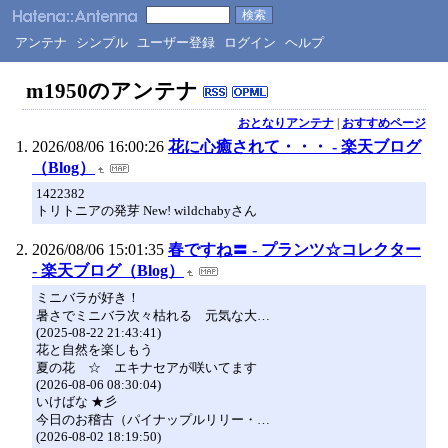
アンテナ
シンプル
ユーザー登録
ログイン
ヘルプ
m1950のアンテナ
おとなりアンテナ
|
おすすめページ
2026/08/06 16:00:26
花に心癒されて・・・ - 楽天ブログ
（Blog）
1422382
トリトニアの発芽 New! wildchabyさん
2026/08/06 15:01:35
春ですね〓 - プランツ☆コレクター
- 楽天ブログ（Blog）
ミニバラが好き！
暑さでミニバラ次々枯れる 元気な大…
(2025-08-22 21:43:41)
花と自然を楽しもう
夏の花 ☆ エキナセアが咲いてます
(2026-08-06 08:30:04)
いけばな ★彡
今日のお稽古（パイナップルリリー・…
(2026-08-02 18:19:50)