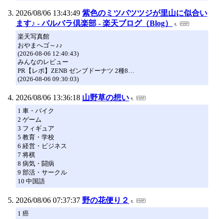
2026/08/06 13:43:49
紫色のミツバツツジが里山に似合い
ます♪ - バルバラ倶楽部 - 楽天ブログ（Blog）
楽天写真館
おやまへゴ～♪♪
(2026-08-06 12:40:43)
みんなのレビュー
PR【レポ】ZENB ゼンブドーナツ 2種8…
(2026-08-06 09:30:03)
2026/08/06 13:36:18
山野草の想い
1 車・バイク
2 ゲーム
3 フィギュア
5 教育・学校
6 経営・ビジネス
7 将棋
8 病気・闘病
9 部活・サークル
10 中国語
2026/08/06 07:37:37
野の花便り２
1 癌