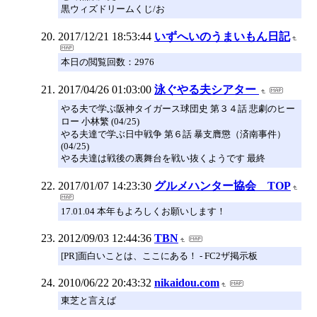
黒ウィズドリームくじ/お
2017/12/21 18:53:44
いずへいのうまいもん日記
本日の閲覧回数：2976
2017/04/26 01:03:00
泳ぐやる夫シアター
やる夫で学ぶ阪神タイガース球団史 第３４話 悲劇のヒー
ロー 小林繁 (04/25)
やる夫達で学ぶ日中戦争 第６話 暴支膺懲（済南事件）
(04/25)
やる夫達は戦後の裏舞台を戦い抜くようです 最終
2017/01/07 14:23:30
グルメハンター協会 TOP
17.01.04 本年もよろしくお願いします！
2012/09/03 12:44:36
TBN
[PR]面白いことは、ここにある！ - FC2ザ掲示板
2010/06/22 20:43:32
nikaidou.com
東芝と言えば