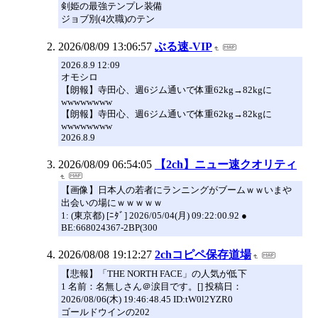
剣姫の最強テンプレ装備
ジョブ別(4次職)のテン
2026/08/09 13:06:57
ぶる速-VIP
2026.8.9 12:09
オモシロ
【朗報】寺田心、週6ジム通いで体重62kg→82kgに
wwwwwwww
【朗報】寺田心、週6ジム通いで体重62kg→82kgに
wwwwwwww
2026.8.9
2026/08/09 06:54:05
【2ch】ニュー速クオリティ
【画像】日本人の若者にランニングがブームｗｗいまや
出会いの場にｗｗｗｗｗ
1: (東京都) [ﾆﾀﾞ] 2026/05/04(月) 09:22:00.92 ●
BE:668024367-2BP(300
2026/08/08 19:12:27
2chコピペ保存道場
【悲報】「THE NORTH FACE」の人気が低下
1 名前：名無しさん＠涙目です。[] 投稿日：
2026/08/06(木) 19:46:48.45 ID:tW0l2YZR0
ゴールドウインの202