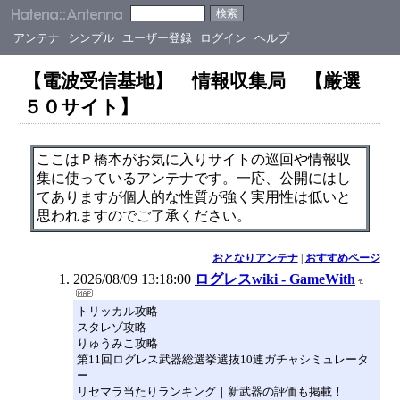
アンテナ
シンプル
ユーザー登録
ログイン
ヘルプ
【電波受信基地】 情報収集局 【厳選
５０サイト】
ここはＰ橋本がお気に入りサイトの巡回や情報収
集に使っているアンテナです。一応、公開にはし
てありますが個人的な性質が強く実用性は低いと
思われますのでご了承ください。
おとなりアンテナ
|
おすすめページ
2026/08/09 13:18:00
ログレスwiki - GameWith
トリッカル攻略
スタレゾ攻略
りゅうみこ攻略
第11回ログレス武器総選挙選抜10連ガチャシミュレータ
ー
リセマラ当たりランキング｜新武器の評価も掲載！