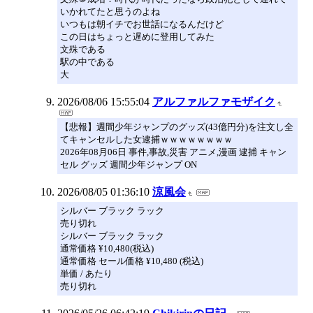
いかれてたと思うのよね
いつもは朝イチでお世話になるんだけど
この日はちょっと遅めに登用してみた
文殊である
駅の中である
大
2026/08/06 15:55:04
アルファルファモザイク
【悲報】週間少年ジャンプのグッズ(43億円分)を注文し全
てキャンセルした女逮捕ｗｗｗｗｗｗｗｗ
2026年08月06日 事件,事故,災害 アニメ,漫画 逮捕 キャン
セル グッズ 週間少年ジャンプ ON
2026/08/05 01:36:10
涼風会
シルバー ブラック ラック
売り切れ
シルバー ブラック ラック
通常価格 ¥10,480(税込)
通常価格 セール価格 ¥10,480 (税込)
単価 / あたり
売り切れ