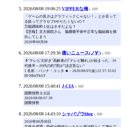
2026/08/08 19:06:25
VIPPERな俺
「ゲームの良さはグラフィックじゃない！」とか言って
る奴ってグラセフ6やりたくないの？
万能調味料１位はネギだよな？
【悲報】京大病院さん 脳腫瘍手術中正常な脳組織を摘
出してしまう
2026年08月08
2026/08/08 17:29:36
痛いニュース(ノ∀`)
👴"テレビ大好き"高齢者の｢テレビ離れ｣が始まった…10
代後半～20代の約7割が"ほぼ見ない"
1 名前：パンナ・コッタ ★：2026/08/07(金) 22:57:35.02
ID:NKtfTkGT
2026/08/08 15:40:41
J-CIA
国際情勢ヨタ話
2026/08/08 07:39
国際情勢
2026/08/08 14:43:10
シャバゾウblog
2026年08月08日
文殊＠成増：時代が時代だったなら政治犯として連れて