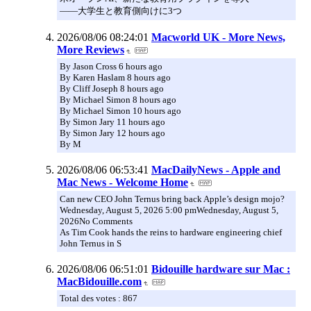
――大学生と教育側向けに3つ
2026/08/06 08:24:01
Macworld UK - More News,
More Reviews
By Jason Cross 6 hours ago
By Karen Haslam 8 hours ago
By Cliff Joseph 8 hours ago
By Michael Simon 8 hours ago
By Michael Simon 10 hours ago
By Simon Jary 11 hours ago
By Simon Jary 12 hours ago
By M
2026/08/06 06:53:41
MacDailyNews - Apple and
Mac News - Welcome Home
Can new CEO John Ternus bring back Apple’s design mojo?
Wednesday, August 5, 2026 5:00 pmWednesday, August 5,
2026No Comments
As Tim Cook hands the reins to hardware engineering chief
John Ternus in S
2026/08/06 06:51:01
Bidouille hardware sur Mac :
MacBidouille.com
Total des votes : 867