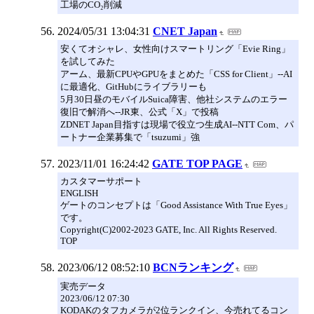
工場のCO₂削減
2024/05/31 13:04:31
CNET Japan
安くてオシャレ、女性向けスマートリング「Evie Ring」
を試してみた
アーム、最新CPUやGPUをまとめた「CSS for Client」--AI
に最適化、GitHubにライブラリーも
5月30日昼のモバイルSuica障害、他社システムのエラー
復旧で解消へ--JR東、公式「X」で投稿
ZDNET Japan目指すは現場で役立つ生成AI--NTT Com、パ
ートナー企業募集で「tsuzumi」強
2023/11/01 16:24:42
GATE TOP PAGE
カスタマーサポート
ENGLISH
ゲートのコンセプトは「Good Assistance With True Eyes」
です。
Copyright(C)2002-2023 GATE, Inc. All Rights Reserved.
TOP
2023/06/12 08:52:10
BCNランキング
実売データ
2023/06/12 07:30
KODAKのタフカメラが2位ランクイン、今売れてるコン