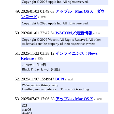
Copyright © 2026 Apple Inc. All rights reserved.
2026/01/03 01:49:03
アップル - Mac OS X - ダウ
ンロード
Copyright © 2026 Apple Inc. All rights reserved.
2026/01/01 23:47:54
WACOM／最新情報
Copyright © 2026 Wacom. All Rights Reserved. All other
trademarks are the property of their respective owners
2025/11/22 03:38:12
インフィニシス：News
Release
2025年11月19日
Black Friday セールを開始
2025/11/07 15:49:47
BCN
We’re getting things ready
Loading your experience… This won’t take long.
2025/07/02 17:06:38
アップル - Mac OS X
iOS
macOS
iPadOS