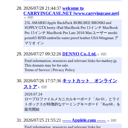
2026/07/28 21:44:37
welcome to
CARRYINGCASE.NET [www.carryingcase.net]
25L AMARIO Apple BackPack BOBLBEE BROSKI and
SUPPLY GTX henty iPad MacBook Pro 13インチ MacBook
Pro 15インチ MacBook Pro Late 2016 Macユーザー moshi
point65 RFID umbrella water proof leather USA Wingman ア
マリオ イン
2026/07/27 09:32:26
DENNO Co.,Ltd.
Find information, resources and relevant links for mathey.jp.
This domain may be for sale.
Terms of Service | Privacy Policy
2026/07/26 17:57:36
キットカット オンライン
ストア
2026.07.24
ロープロファイルメカニカルキーボード「Air 01」とライ
トボックスが特徴的なゲーミングキーボード「Ray68」を
販売開始
2026/07/25 21:55:21
------ Applele.com ------
Find information, resources and relevant links for