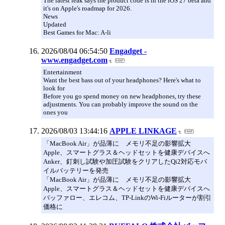
The latest leak says the product code is in the iOS 27 beta and
it's on Apple's roadmap for 2026.
News
Updated
Best Games for Mac: A-li
2026/08/04 06:54:50
Engadget -
www.engadget.com
Entertainment
Want the best bass out of your headphones? Here's what to
look for
Before you go spend money on new headphones, try these
adjustments. You can probably improve the sound on the
ones you
2026/08/03 13:44:16
APPLE LINKAGE
「MacBook Air」が品薄に メモリ不足の影響拡大
Apple、スマートグラス＆ヘッドセットを健康デバイスへ
Anker、釘刺し試験や加圧試験をクリアしたQi2対応モバ
イルバッテリーを発売
「MacBook Air」が品薄に メモリ不足の影響拡大
Apple、スマートグラス＆ヘッドセットを健康デバイスへ
バッファロー、エレコム、TP-LinkのWi-Fiルーターが割引
価格に