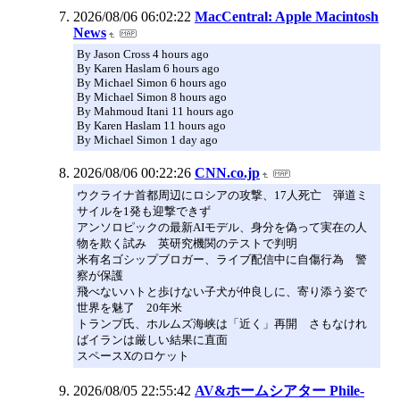
2026/08/06 06:02:22
MacCentral: Apple Macintosh
News
By Jason Cross 4 hours ago
By Karen Haslam 6 hours ago
By Michael Simon 6 hours ago
By Michael Simon 8 hours ago
By Mahmoud Itani 11 hours ago
By Karen Haslam 11 hours ago
By Michael Simon 1 day ago
2026/08/06 00:22:26
CNN.co.jp
ウクライナ首都周辺にロシアの攻撃、17人死亡 弾道ミ
サイルを1発も迎撃できず
アンソロピックの最新AIモデル、身分を偽って実在の人
物を欺く試み 英研究機関のテストで判明
米有名ゴシップブロガー、ライブ配信中に自傷行為 警
察が保護
飛べないハトと歩けない子犬が仲良しに、寄り添う姿で
世界を魅了 20年米
トランプ氏、ホルムズ海峡は「近く」再開 さもなけれ
ばイランは厳しい結果に直面
スペースXのロケット
2026/08/05 22:55:42
AV&ホームシアター Phile-