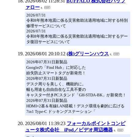
2026/08/02 11:28:31
BUFFALO 株式会社バッフ
ァロー
2026/07/31
令和8年熊本地震に係る災害救助法適用地域に対する特別
修理サービスについて
2026/07/31
令和8年熊本地震に係る災害救助法適用地域に対するデー
タ復旧サービスについて
2026/08/01 20:10:12
(株)グリーンハウス
2026年07月31日新製品
Googleの「Find Hub」に対応した
紛失防止スマートタグが新発売！
2026年07月31日新製品
デスク周りを美しく、機能的に。
幅も用途も自由自在な工具不要の
キャスター付きPCスタンド「GH-STDA-BK」が新発売！
2026年07月31日新製品
HDMI×2基＆有線LAN搭載！デスク環境を劇的に広げる
7in1 Type-C ドッキングステーション「
2026/08/01 11:39:23
フォーカルポイントコンピ
ュータ株式会社 iPod／ビデオ周辺機器