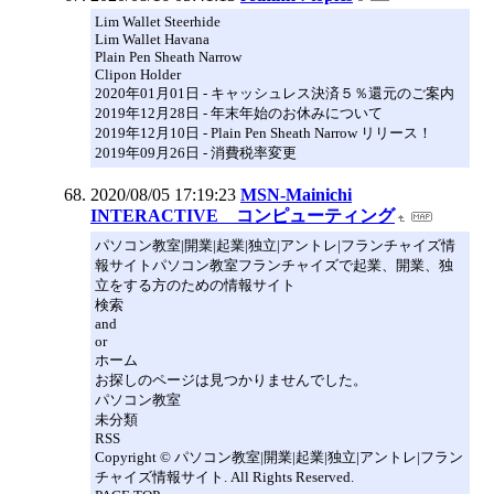
Lim Wallet Steerhide
Lim Wallet Havana
Plain Pen Sheath Narrow
Clipon Holder
2020年01月01日 - キャッシュレス決済５％還元のご案内
2019年12月28日 - 年末年始のお休みについて
2019年12月10日 - Plain Pen Sheath Narrow リリース！
2019年09月26日 - 消費税率変更
2020/08/05 17:19:23
MSN-Mainichi
INTERACTIVE コンピューティング
パソコン教室|開業|起業|独立|アントレ|フランチャイズ情
報サイトパソコン教室フランチャイズで起業、開業、独
立をする方のための情報サイト
検索
and
or
ホーム
お探しのページは見つかりませんでした。
パソコン教室
未分類
RSS
Copyright © パソコン教室|開業|起業|独立|アントレ|フラン
チャイズ情報サイト. All Rights Reserved.