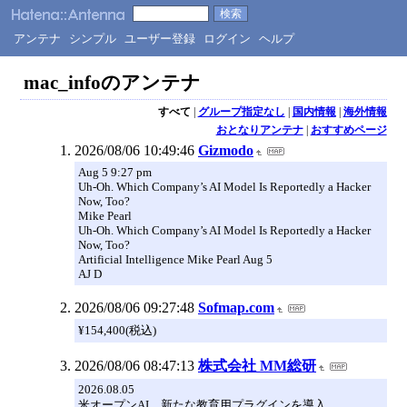
アンテナ
シンプル
ユーザー登録
ログイン
ヘルプ
mac_infoのアンテナ
すべて
|
グループ指定なし
|
国内情報
|
海外情報
おとなりアンテナ
|
おすすめページ
2026/08/06 10:49:46
Gizmodo
Aug 5 9:27 pm
Uh-Oh. Which Company’s AI Model Is Reportedly a Hacker
Now, Too?
Mike Pearl
Uh-Oh. Which Company’s AI Model Is Reportedly a Hacker
Now, Too?
Artificial Intelligence Mike Pearl Aug 5
AJ D
2026/08/06 09:27:48
Sofmap.com
¥154,400(税込)
2026/08/06 08:47:13
株式会社 MM総研
2026.08.05
米オープンAI、新たな教育用プラグインを導入