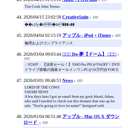
Tim Cook John Ternus
2026/04/15 23:02:58
CreativeSuite
��z{Sʗ�{�٥r���n��
2026/04/04 02:15:19
アップル - iPod + iTunes
倫理およびコンプライアンス
2026/03/04 09:03:44
□□□ Do-夢【ドーム】 □□□
:: STAFF :: 【決算セール！】VAIO Pro PH が5%OFF！DVD
ドライブ搭載の国産オールインワンPCが10万円台VOICE
2026/03/01 09:46:53
News
LORD OF THE COWS
SAFARI NEWS
A few days later I got an email from my geek friend, Adam,
who said I needed to check out this domain that was up for
sale. "You're going to love its name!" Intrigued with
2026/01/04 06:51:48
アップル - Mac OS X ダウン
ロード