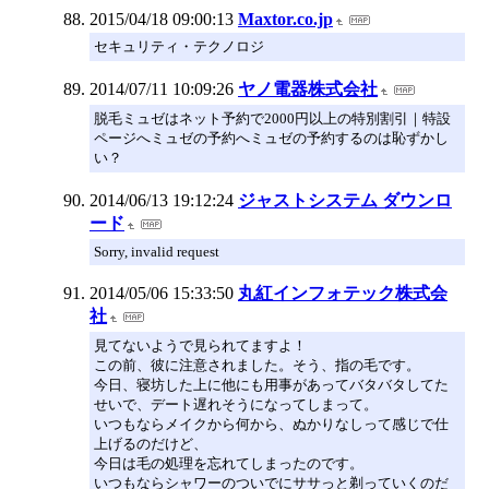
2015/04/18 09:00:13
Maxtor.co.jp
セキュリティ・テクノロジ
2014/07/11 10:09:26
ヤノ電器株式会社
脱毛ミュゼはネット予約で2000円以上の特別割引｜特設
ページへミュゼの予約へミュゼの予約するのは恥ずかし
い？
2014/06/13 19:12:24
ジャストシステム ダウンロ
ード
Sorry, invalid request
2014/05/06 15:33:50
丸紅インフォテック株式会
社
見てないようで見られてますよ！
この前、彼に注意されました。そう、指の毛です。
今日、寝坊した上に他にも用事があってバタバタしてた
せいで、デート遅れそうになってしまって。
いつもならメイクから何から、ぬかりなしって感じで仕
上げるのだけど、
今日は毛の処理を忘れてしまったのです。
いつもならシャワーのついでにササっと剃っていくのだ