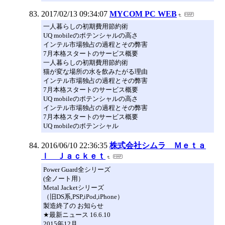
2017/02/13 09:34:07
MYCOM PC WEB
一人暮らしの初期費用節約術
UQ mobileのポテンシャルの高さ
インテル市場独占の過程とその弊害
7月本格スタートのサービス概要
一人暮らしの初期費用節約術
猫が変な場所の水を飲みたがる理由
インテル市場独占の過程とその弊害
7月本格スタートのサービス概要
UQ mobileのポテンシャルの高さ
インテル市場独占の過程とその弊害
7月本格スタートのサービス概要
UQ mobileのポテンシャル
2016/06/10 22:36:35
株式会社シムラ Ｍｅｔａ
ｌ Ｊａｃｋｅｔ
Power Guard全シリーズ
(全ノート用）
Metal Jacketシリーズ
（旧DS系,PSP,iPod,iPhone）
製造終了の お知らせ
★最新ニュース 16.6.10
2015年12月