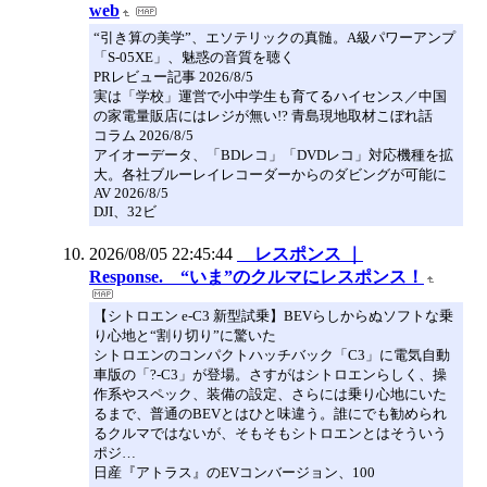
web
“引き算の美学”、エソテリックの真髄。A級パワーアンプ
「S-05XE」、魅惑の音質を聴く
PRレビュー記事 2026/8/5
実は「学校」運営で小中学生も育てるハイセンス／中国
の家電量販店にはレジが無い!? 青島現地取材こぼれ話
コラム 2026/8/5
アイオーデータ、「BDレコ」「DVDレコ」対応機種を拡
大。各社ブルーレイレコーダーからのダビングが可能に
AV 2026/8/5
DJI、32ビ
2026/08/05 22:45:44
レスポンス ｜
Response. “いま”のクルマにレスポンス！
【シトロエン e-C3 新型試乗】BEVらしからぬソフトな乗
り心地と“割り切り”に驚いた
シトロエンのコンパクトハッチバック「C3」に電気自動
車版の「?-C3」が登場。さすがはシトロエンらしく、操
作系やスペック、装備の設定、さらには乗り心地にいた
るまで、普通のBEVとはひと味違う。誰にでも勧められ
るクルマではないが、そもそもシトロエンとはそういう
ポジ…
日産『アトラス』のEVコンバージョン、100