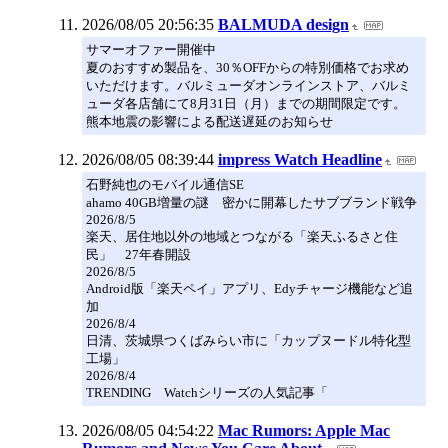
2026/08/05 20:56:35
BALMUDA design
サマーオファー開催中
夏のおすすめ製品を、30％OFFからの特別価格でお求め
いただけます。バルミューダオンラインストア、バルミ
ューダ各店舗にて8月31日（月）までの期間限定です。
熊本地震の影響による配送遅延のお知らせ
2026/08/05 08:39:44
impress Watch Headline
石野純也のモバイル通信SE
ahamo 40GB増量の謎 密かに開幕したサブブランド戦争
2026/8/5
楽天、居住地以外の地域とつながる「楽天ふるさと住
民」 27年春開設
2026/8/5
Android版「楽天ペイ」アプリ、Edyチャージ機能など追
加
2026/8/4
日清、茨城県つくばみらい市に「カップヌードル特化型
工場」
2026/8/4
TRENDING Watchシリーズの人気記事「
2026/08/05 04:54:22
Mac Rumors: Apple Mac