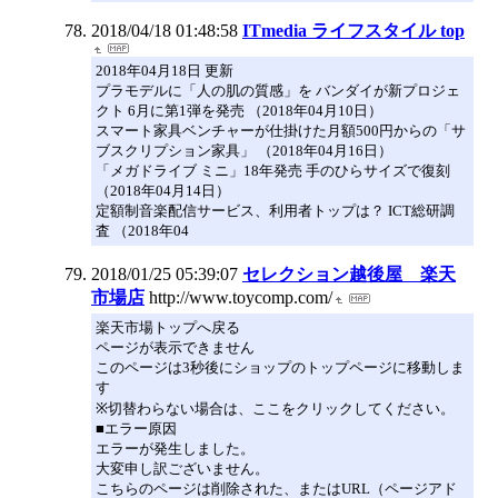
2018/04/18 01:48:58
ITmedia ライフスタイル top
2018年04月18日 更新
プラモデルに「人の肌の質感」を バンダイが新プロジェ
クト 6月に第1弾を発売 （2018年04月10日）
スマート家具ベンチャーが仕掛けた月額500円からの「サ
ブスクリプション家具」 （2018年04月16日）
「メガドライブ ミニ」18年発売 手のひらサイズで復刻
（2018年04月14日）
定額制音楽配信サービス、利用者トップは？ ICT総研調
査 （2018年04
2018/01/25 05:39:07
セレクション越後屋 楽天
市場店
http://www.toycomp.com/
楽天市場トップへ戻る
ページが表示できません
このページは3秒後にショップのトップページに移動しま
す
※切替わらない場合は、ここをクリックしてください。
■エラー原因
エラーが発生しました。
大変申し訳ございません。
こちらのページは削除された、またはURL（ページアド