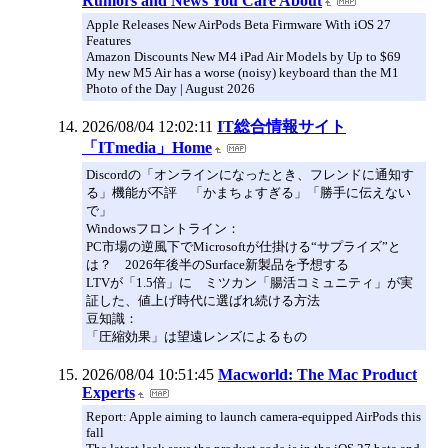
Rumors and News You Care About
Apple Releases New AirPods Beta Firmware With iOS 27
Features
Amazon Discounts New M4 iPad Air Models by Up to $69
My new M5 Air has a worse (noisy) keyboard than the M1
Photo of the Day | August 2026
2026/08/04 12:02:11
IT総合情報サイト
「ITmedia」Home
Discordの「オンラインになったとき、フレンドに通知す
る」機能が不評 「かまちょすぎる」「勝手に伝えない
で」
Windowsフロントライン：
PC市場の逆風下でMicrosoftが仕掛ける“サプライズ”と
は？ 2026年後半のSurface新製品を予想する
LTVが「1.5倍」に ミツカン「腸活コミュニティ」が実
証した、値上げ時代に選ばれ続ける方法
豆知識：
「圧縮効果」は望遠レンズによるもの
2026/08/04 10:51:45
Macworld: The Mac Product
Experts
Report: Apple aiming to launch camera-equipped AirPods this
fall