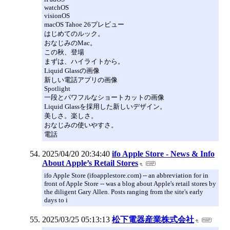
watchOS
visionOS
macOS Tahoe 26プレビュー
はじめてのルック。
おなじみのMac。
この秋、登場
まずは、ハイライトから。
Liquid Glassの画像
新しい電話アプリの画像
Spotlight
一段とパワフルなショートカットの画像
Liquid Glassを採用した新しいデザイン。
美しさ。楽しさ。
おなじみの使いやすさ。
電話
2025/04/20 20:34:40
ifo Apple Store - News & Info
About Apple’s Retail Stores
ifo Apple Store (ifoapplestore.com) -- an abbreviation for in
front of Apple Store -- was a blog about Apple's retail stores by
the diligent Gary Allen. Posts ranging from the site's early
days to i
2025/03/25 05:13:13
松下電器産業株式会社