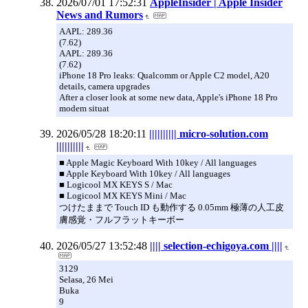
2026/07/01 17:52:31
AppleInsider | Apple Insider
News and Rumors
AAPL: 289.36
(7.62)
AAPL: 289.36
(7.62)
iPhone 18 Pro leaks: Qualcomm or Apple C2 model, A20
details, camera upgrades
After a closer look at some new data, Apple's iPhone 18 Pro
modem situat
2026/05/28 18:20:11
|||||||||| micro-solution.com
||||||||||
■ Apple Magic Keyboard With 10key / All languages
■ Apple Keyboard With 10key / All languages
■ Logicool MX KEYS S / Mac
■ Logicool MX KEYS Mini / Mac
つけたままで Touch ID も動作する 0.05mm 極薄の人工皮
膚感覚・フルフラットキーボー
2026/05/27 13:52:48
|||| selection-echigoya.com ||||
3129
Selasa, 26 Mei
Buka
9