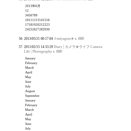
2013年6月
12
3456789
10111213141516
17181920212223
24252627282930
2013/05/21 00:17:04
☆miyagoto★
2011/02/15 14:33:29
Diary│カメラ★ライフ Camera
Life│Photography
January
February
March
April
May
June
July
August
September
January
February
March
April
May
June
July