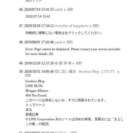
法人プラン
2020/07/14 15:41:55
soleil
2020.07.14 15:41
2019/10/18 17:34:12
everyday of happiness
自動的に移動しない場合はをクリックしてください。
2019/06/01 17:43:46
uooh
Error. Page cannot be displayed. Please contact your service provider
for more details. (6)
2018/12/26 12:37:20
各 駅 停 車
2018/10/31 14:06:46
空に近い週末 - livedoor Blog（ブログ）
livedoor Blog
LINE BLOG
Blogger Alliance
404 Not Found
このページは存在しないか、すでに削除されています。
トップページ
戻る
新着記事
© LINE Corporation-夫のノートは渋めの表装。見開きには「きよし
この夜」の歌詞。