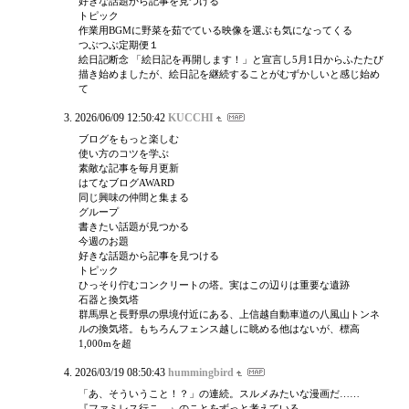
好きな話題から記事を見つける
トピック
作業用BGMに野菜を茹でている映像を選ぶも気になってくる
つぶつぶ定期便１
絵日記断念 「絵日記を再開します！」と宣言し5月1日からふたたび
描き始めましたが、絵日記を継続することがむずかしいと感じ始め
て
2026/06/09 12:50:42
KUCCHI
ブログをもっと楽しむ
使い方のコツを学ぶ
素敵な記事を毎月更新
はてなブログAWARD
同じ興味の仲間と集まる
グループ
書きたい話題が見つかる
今週のお題
好きな話題から記事を見つける
トピック
ひっそり佇むコンクリートの塔。実はこの辺りは重要な遺跡
石器と換気塔
群馬県と長野県の県境付近にある、上信越自動車道の八風山トンネ
ルの換気塔。もちろんフェンス越しに眺める他はないが、標高
1,000mを超
2026/03/19 08:50:43
hummingbird
「あ、そういうこと！？」の連続。スルメみたいな漫画だ……
『ファミレス行こ。』のことをずっと考えている