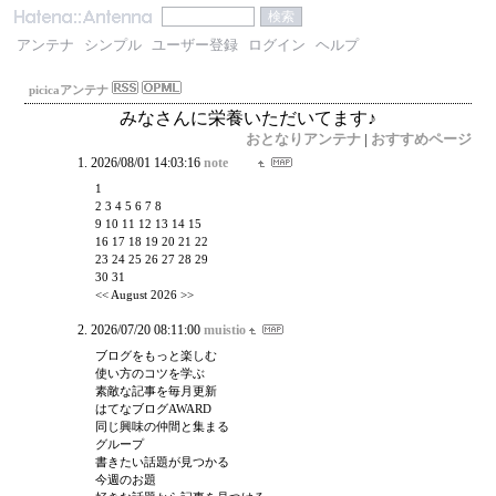
アンテナ
シンプル
ユーザー登録
ログイン
ヘルプ
picicaアンテナ
みなさんに栄養いただいてます♪
おとなりアンテナ
|
おすすめページ
2026/08/01 14:03:16
note
1
2 3 4 5 6 7 8
9 10 11 12 13 14 15
16 17 18 19 20 21 22
23 24 25 26 27 28 29
30 31
<< August 2026 >>
2026/07/20 08:11:00
muistio
ブログをもっと楽しむ
使い方のコツを学ぶ
素敵な記事を毎月更新
はてなブログAWARD
同じ興味の仲間と集まる
グループ
書きたい話題が見つかる
今週のお題