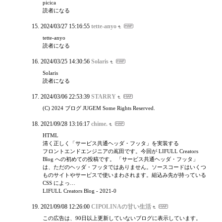
picica
読者になる
2024/03/27 15:16:55
tette-anyo
tette-anyo
読者になる
2024/03/25 14:30:56
Solaris
Solaris
読者になる
2024/03/06 22:53:39
STARRY
(C) 2024 ブログ JUGEM Some Rights Reserved.
2021/09/28 13:16:17
chime.
HTML
清く正しく「サービス共通ヘッダ・フッタ」を実装する
フロントエンドエンジニアの嶌田です。今回が LIFULL Creators
Blog への初めての投稿です。 「サービス共通ヘッダ・フッタ」
は、ただのヘッダ・フッタではありません。ソースコードはいくつ
ものサイトやサービスで使いまわされます。組込み先が持っている
CSS によっ…
LIFULL Creators Blog - 2021-0
2021/09/08 12:26:00
CIPOLINAの甘い生活
この広告は、90日以上更新していないブログに表示しています。