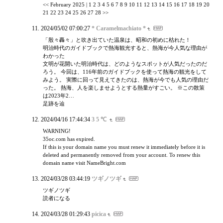
<< February 2025 | 1 2 3 4 5 6 7 8 9 10 11 12 13 14 15 16 17 18 19 20
21 22 23 24 25 26 27 28 >>
2024/05/02 07:00:27
* Caramelmachiato *
「殷々轟々」と吹き出ていた温泉は、昭和の初めに枯れた！
明治時代のガイドブックで熱海観光すると、熱海が今人気な理由が
わかった
文明が花開いた明治時代は、どのようなスポットが人気だったのだ
ろう。 今回は、116年前のガイドブックを使って熱海の観光をして
みよう。 実際に回って見えてきたのは、熱海が今でも人気の理由だ
った。 熱海、人を楽しませようとする熱量がすごい。 ※この散策
は2023年2…
足跡を辿
2024/04/16 17:44:34
3 5 ℃
WARNING!
35oc.com has expired.
If this is your domain name you must renew it immediately before it is
deleted and permanently removed from your account. To renew this
domain name visit NameBright.com
2024/03/28 03:44:19
ツギノツギ
ツギノツギ
読者になる
2024/03/28 01:29:43
picica