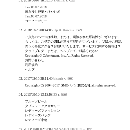
2018/08/07 18:35:18
TABLE
Tue.08.07.2018
焼き浸し野菜とひやむぎ
Tue.08.07.2018
コーヒーゼリー
2018/03/23 00:44:05
Up & Down
ご指定のページは移動、または、削除された可能性がございます。
もしくは、ご指定のURLが違う可能性がございます。 URLをご確認
のうえ再度アクセスお願いいたします。サービスに関する情報はス
タッフブログ、または、ヘルプにてご確認ください。
Copyright © CyberAgent, Inc. All Rights Reserved.
お問い合わせ
利用規約
ヘルプ
2017/03/15 20:11:40
biscuit
Copyright (C) 2004-2017 GMOペパボ株式会社 all rights reserved.
2013/09/10 13:13:08
35
フルーツビール
タブレットアクセサリー
レディーズファッション
レディーズバッグ
レディーズ小物
2013/06/01 02:32:09
NANAIRODROPS