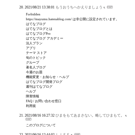
2021/08/21 13:38:01
もうおうちへかえりましょう
Forbidden
https://mayumu.hatenablog.com/ は非公開に設定されています。
はてなブログ
はてなブログとは
はてなブログPro
はてなブログ アカデミー
法人プラン
アプリ
テーマ ストア
旬のトピック
グループ
著名人ブログ
今週のお題
機能変更・お知らせ・ヘルプ
はてなブログ開発ブログ
週刊はてなブログ
ヘルプ
障害情報
FAQ / お問い合わせ窓口
利用規
2021/08/16 16:27:32
ひまをもてあまさない。略してひまもて。
このブログについて
2021/06/16 12:44:02
ＬＩＦＥ