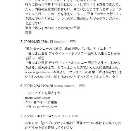
待ちに待った下巻！刊行当日にゲットしてウキウキ気分で読んでい
たら、内容の温度差に面食らい、今にいたるまでずっとずっと『フ
ァミレス行こ。』のことを考えている…… 正直『カラオケ行こ！』
を読んでいたときは「いつもの和山節が効いたギャグマンガだ～」
と思ってい…
東京で暮らす女のとりとめのない日記
読書
2026/01/05 05:04:13
irozuku
"私とホックニーの共通点、iPadで描いていること（以上）"
『春はまた巡る デイヴィッド・ホックニー 芸術と人生とこれから
を語る』感想
『春はまた巡る デイヴィッド・ホックニー 芸術と人生とこれから
を語る』読み終えて、とてもよかったのでかんたんに感想まとめ。
www.seigensha.com 本書より、ホックニーの言葉 「私は描かずには
いられないのです。絵を描きたいとずっと思ってきました。小さ
2025/12/24 21:24:26
memo camera
このドメインを購入する。
memocamera.com
2025 著作権. 不許複製
プライバシーポリシー
2025/10/16 12:18:42
ムスコロ
お知らせ 【gooブログからの移行】画像データの移行まで完了した
かどうかを必ず確認してください