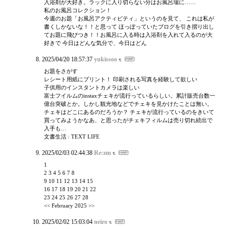
入浴剤が大好き。ラックに入り切らない分はお風呂場に……
私のお風呂コレクション！
今週のお題「お風呂アクティビティ」というのを見て、 これは私が
書くしかないな！！と思って ほっぽっていたブログを引き摺り出し
てお題に飛びつき！！お風呂に入る時は入浴剤を入れて入るのが大
好きで 今日はどんな気分で、今日はどん
2025/04/20 18:57:37
yukissoo
お題をさがす
レシート用紙にプリント！ 印刷される写真を経験して欲しい
子供用のインスタントカメラは楽しい
富士フイルムのinstaxチェキが流行っているらしい。累計販売台数一
億台突破とか。しかし観光地などでチェキを見かけたことは無い。
チェキはどこにあるのだろうか？ チェキが流行っているのをきいて
買ってみようかなあ、と思ったがチェキフィルムは売り切れ続出で
入手も…
文書生活 : TEXT LIFE
2025/02/03 02:44:38
Re:zm
1
2 3 4 5 6 7 8
9 10 11 12 13 14 15
16 17 18 19 20 21 22
23 24 25 26 27 28
<< February 2025 >>
2025/02/02 15:03:04
neiro