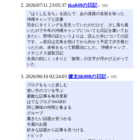
2026/07/11 23:05:37
tka049の日記
『はくしむるち』を読んで、あの道路の名前を知った
沖縄キャンプと読書
完全にタイミングを見失っていたのだけど、少し落ち着
いたので今年の沖縄キャンプについても日記を書いてお
きたい。野球の話というよりは、読んだ本についての話
です。→初日は文鳥を預けてから向かう予定で夕方着だ
ったため、余裕をもって那覇泊にした。 沖縄キャンプ…
イチニクス遊覧日記
全員の顔にくっきりと「旅情」の文字が浮かび上がって
いた
2026/06/10 02:24:03
健太itk008の日記
ブログをもっと楽しむ
使い方のコツを学ぶ
素敵な記事を毎月更新
はてなブログAWARD
同じ興味の仲間と集まる
グループ
書きたい話題が見つかる
今週のお題
好きな話題から記事を見つける
トピック