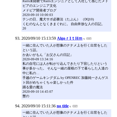
Rails未経験でRailsエンジニアとして入社して感じたメド
ピアのエンジニア文化
メドピア開発者ブログ
2020-09-10 10:00:03
テンの日、魔犬サポ必勝法（たぶん） （DQ10)
くむのなんとなくきまぐれに。 自由奔放な人の日記。
20
2020/09/10 15:13:59
AlgoｒIｔHｍ
一緒に住んでいた人が想像のナナメ上を行く出世をした
という話。
かあいがもん「お父さんの日記」
2020-09-09 13:34:16
私の自宅には人が転がり込んできたり下宿したりという
事が多かった。 そんな一緒の屋根の下で暮らした人達の
中に私の…
手越のゲームキングダム by OPENREC 加藤純一さんゲス
ト回がめちゃくちゃ楽しかった件
踊る愛の魔法
2020-09-10 14:45:07
蟹の
2020/09/10 15:11:36
no title
一緒に住んでいた人が想像のナナメ上を行く出世をした