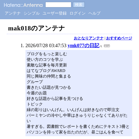
アンテナ
シンプル
ユーザー登録
ログイン
ヘルプ
mak018のアンテナ
おとなりアンテナ
|
おすすめページ
2026/07/28 03:47:53
ymk077の日記
ブログをもっと楽しむ
使い方のコツを学ぶ
素敵な記事を毎月更新
はてなブログAWARD
同じ興味の仲間と集まる
グループ
書きたい話題が見つかる
今週のお題
好きな話題から記事を見つける
トピック
緑の彩りはいんげん。いんげんは好きなので即注文
バーミヤンの冷やし中華はきゅうりじゃなくてありがた
い
暑すぎる。図書館でレポートを書くためにテキスト3冊と
パソコンを持って家を出たのだが、昼ごはんを食べて