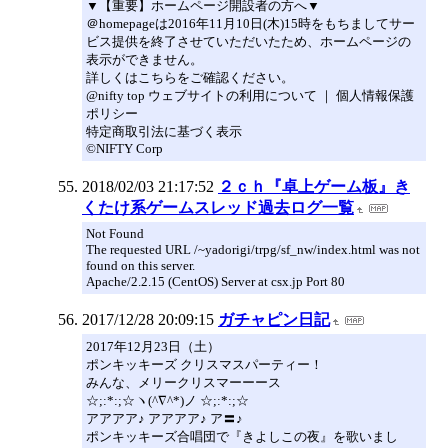
▼【重要】ホームページ開設者の方へ▼
＠homepageは2016年11月10日(木)15時をもちましてサー
ビス提供を終了させていただいたため、ホームページの
表示ができません。
詳しくはこちらをご確認ください。
@nifty top ウェブサイトの利用について ｜ 個人情報保護
ポリシー
特定商取引法に基づく表示
©NIFTY Corp
2018/02/03 21:17:52
２ｃｈ『卓上ゲーム板』き
くたけ系ゲームスレッド過去ログ一覧
Not Found
The requested URL /~yadorigi/trpg/sf_nw/index.html was not
found on this server.
Apache/2.2.15 (CentOS) Server at csx.jp Port 80
2017/12/28 20:09:15
ガチャピン日記
2017年12月23日（土）
ポンキッキーズ クリスマスパーティー！
みんな、メリークリスマーーース
☆;:*:;☆ヽ(^∇^*)ノ ☆;:*:;☆
アアアア♪ アアアア♪ ア〓♪
ポンキッキーズ合唱団で『きよしこの夜』を歌いまし