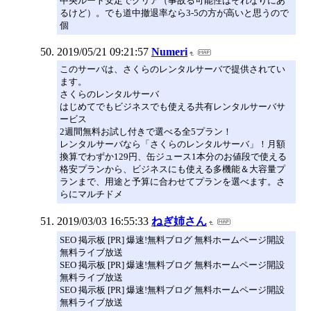
中央ルート安定でクリア（事故る可能性はそれなりにあ
るけど）。でも道中撤退率なら3-5の方が高いと思うので
個
2019/05/21 09:21:57
Numeri
このサーバは、さくらのレンタルサーバで提供されてい
ます。
さくらのレンタルサーバ
はじめてでもビジネスでも使える共有レンタルサーバサ
ービス
2週間無料お試し付きで選べる全5プラン！
レンタルサーバなら「さくらのレンタルサーバ」！月額
換算でわずか129円、缶ジュース1本分のお値段で使える
格安プランから、ビジネスにも使える多機能＆大容量プ
ランまで、用途と予算に合わせてプランを選べます。さ
らにマルチドメ
2019/03/03 16:55:33
ねぎ姉さん
SEO 掲示板 [PR] 爆速!無料ブログ 無料ホームページ開設
無料ライブ放送
SEO 掲示板 [PR] 爆速!無料ブログ 無料ホームページ開設
無料ライブ放送
SEO 掲示板 [PR] 爆速!無料ブログ 無料ホームページ開設
無料ライブ放送