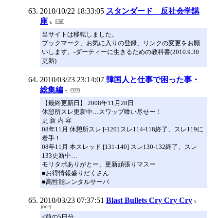
2010/10/22 18:33:05
スタンダード 反社会学講
座
当サイトは移転しました。
ブックマーク、お気に入りの登録、リンクの変更をお願
いします。-ダーティーに生きるための教科書(2010.9.30
更新)
2010/03/23 23:14:07
韓国人と仕事で困った事・
総集編
【最終更新日】 2008年11月28日
休憩所スレ更新中…スワップ喰い尽せー！
更 新 内 容
08年11月 休憩所スレ [-120] スレ114-118終了、スレ119に
着手！
08年11月 本スレッド [131-140] スレ130-132終了、スレ
133更新中…
モリタポありがとー、更新頑張りマスー
■お得情報盛りだくさん
■高性能レンタルサーバ
2010/03/23 07:37:51
Blast Bullets Cry Cry Cry
<前の5日分