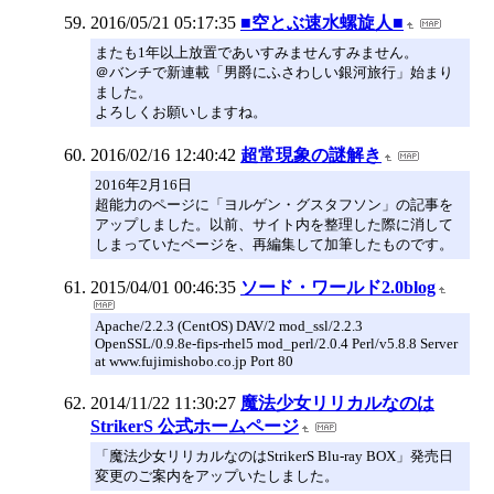
2016/05/21 05:17:35
■空とぶ速水螺旋人■
またも1年以上放置であいすみませんすみません。
＠バンチで新連載「男爵にふさわしい銀河旅行」始まり
ました。
よろしくお願いしますね。
2016/02/16 12:40:42
超常現象の謎解き
2016年2月16日
超能力のページに「ヨルゲン・グスタフソン」の記事を
アップしました。以前、サイト内を整理した際に消して
しまっていたページを、再編集して加筆したものです。
2015/04/01 00:46:35
ソード・ワールド2.0blog
Apache/2.2.3 (CentOS) DAV/2 mod_ssl/2.2.3
OpenSSL/0.9.8e-fips-rhel5 mod_perl/2.0.4 Perl/v5.8.8 Server
at www.fujimishobo.co.jp Port 80
2014/11/22 11:30:27
魔法少女リリカルなのは
StrikerS 公式ホームページ
「魔法少女リリカルなのはStrikerS Blu-ray BOX」発売日
変更のご案内をアップいたしました。