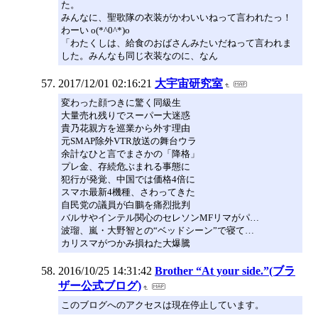
た。
みんなに、聖歌隊の衣装がかわいいねって言われたっ！
わーい o(*^0^*)o
「わたくしは、給食のおばさんみたいだねって言われま
した。みんなも同じ衣装なのに、なん
2017/12/01 02:16:21
大宇宙研究室
変わった顔つきに驚く同級生
大量売れ残りでスーパー大迷惑
貴乃花親方を巡業から外す理由
元SMAP除外VTR放送の舞台ウラ
余計なひと言でまさかの「降格」
プレ金、存続危ぶまれる事態に
犯行が発覚、中国では価格4倍に
スマホ最新4機種、さわってきた
自民党の議員が白鵬を痛烈批判
バルサやインテル関心のセレソンMFリマがパ…
波瑠、嵐・大野智との“ベッドシーン”で寝て…
カリスマがつかみ損ねた大爆騰
2016/10/25 14:31:42
Brother “At your side.”(ブラ
ザー公式ブログ)
このブログへのアクセスは現在停止しています。