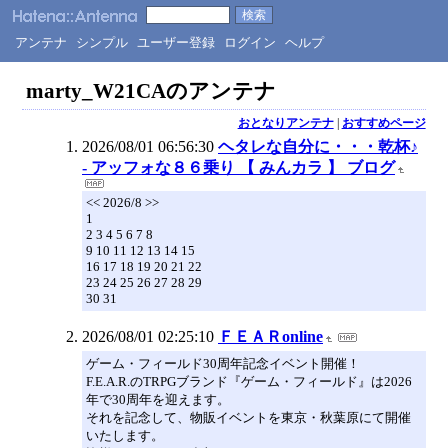
アンテナ
シンプル
ユーザー登録
ログイン
ヘルプ
marty_W21CAのアンテナ
おとなりアンテナ
|
おすすめページ
2026/08/01 06:56:30
ヘタレな自分に・・・乾杯♪
- アッフォな８６乗り 【 みんカラ 】 ブログ
<< 2026/8 >>
1
2 3 4 5 6 7 8
9 10 11 12 13 14 15
16 17 18 19 20 21 22
23 24 25 26 27 28 29
30 31
2026/08/01 02:25:10
ＦＥＡＲonline
ゲーム・フィールド30周年記念イベント開催！
F.E.A.R.のTRPGブランド『ゲーム・フィールド』は2026
年で30周年を迎えます。
それを記念して、物販イベントを東京・秋葉原にて開催
いたします。