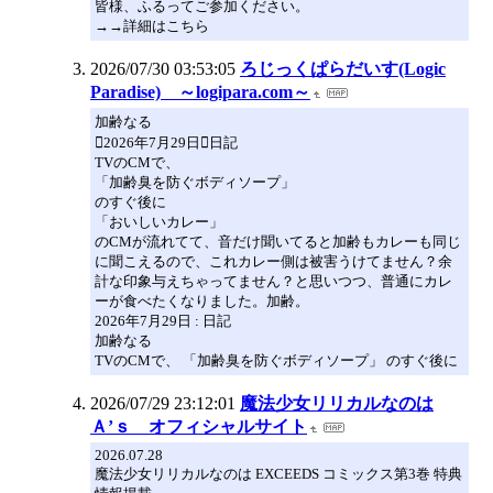
皆様、ふるってご参加ください。
→→詳細はこちら
2026/07/30 03:53:05
ろじっくぱらだいす(Logic
Paradise) ～logipara.com～
加齢なる
2026年7月29日日記
TVのCMで、
「加齢臭を防ぐボディソープ」
のすぐ後に
「おいしいカレー」
のCMが流れてて、音だけ聞いてると加齢もカレーも同じ
に聞こえるので、これカレー側は被害うけてません？余
計な印象与えちゃってません？と思いつつ、普通にカレ
ーが食べたくなりました。加齢。
2026年7月29日 : 日記
加齢なる
TVのCMで、 「加齢臭を防ぐボディソープ」 のすぐ後に
2026/07/29 23:12:01
魔法少女リリカルなのは
Ａ’ｓ オフィシャルサイト
2026.07.28
魔法少女リリカルなのは EXCEEDS コミックス第3巻 特典