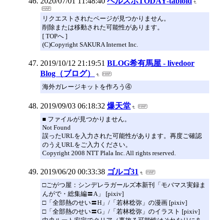
2020/07/01 11:48:40
ベルスポTODAY-tabloid
リクエストされたページが見つかりません。
削除または移動された可能性があります。
[ TOPへ ]
(C)Copyright SAKURA Internet Inc.
2019/10/12 21:19:51
BLOG希有馬屋 - livedoor
Blog（ブログ）
海外ガレージキットを作ろう④
2019/09/03 06:18:32
爆天堂
■ ファイルが見つかりません。
Not Found
誤ったURLを入力された可能性があります。再度ご確認
のうえURLをご入力ください。
Copyright 2008 NTT Plala Inc. All rights reserved.
2019/06/20 00:33:38
ゴルゴ31
□ごがつ屋：シンデレラガールズ本新刊「モバマス実録ま
んがで・総集編〓A」 [pixiv]
□「全部熱のせい〓H」/「若林稔弥」の漫画 [pixiv]
□「全部熱のせい〓G」/「若林稔弥」のイラスト [pixiv]