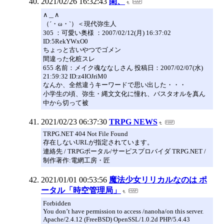
2021/02/26 16:32:43
閑、
∧＿∧
（´・ω・`）＜現代弥生人
305 ：可愛い奥様 ：2007/02/12(月) 16:37:02
ID:5RekYWxO0
ちょっと古いやつでゴメン
間違った化粧スレ
655 名前：メイク魂ななしさん 投稿日：2007/02/07(水)
21:59:32 ID:z4IOJriM0
なんか、全然違うキーワードで思い出した・・・
小学生の頃、弥生・縄文文化に憧れ、バスタオルを真ん
中から切って被
2021/02/23 06:37:30
TRPG NEWS
TRPG.NET 404 Not File Found
存在しないURLが指定されています。
連絡先 / TRPGポータル/サーピスプロバイダ TRPG.NET /
制作著作:電網工房・匠
2021/01/01 00:53:56
魔法少女リリカルなのは ポ
ータル「時空管理局」
Forbidden
You don’t have permission to access /nanoha/on this server.
Apache/2.4.12 (FreeBSD) OpenSSL/1.0.2d PHP/5.4.43