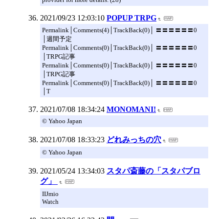
2021/09/23 12:03:10
POPUP TRPG
Permalink│Comments(4)│TrackBack(0)│ 〓〓〓〓〓〓0
│週間予定
Permalink│Comments(0)│TrackBack(0)│ 〓〓〓〓〓〓0
│TRPG記事
Permalink│Comments(0)│TrackBack(0)│ 〓〓〓〓〓〓0
│TRPG記事
Permalink│Comments(0)│TrackBack(0)│ 〓〓〓〓〓〓0
│T
2021/07/08 18:34:24
MONOMANI!
© Yahoo Japan
2021/07/08 18:33:23
どれみっちの穴
© Yahoo Japan
2021/05/24 13:34:03
スタパ斎藤の「スタパブロ
グ」
IIJmio
Watch