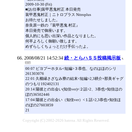
2009-10-30 (Fri)
■[お仕事]装甲悪鬼村正 本日発売
装甲悪鬼村正｜ニトロプラス Nitroplus
お待たせしました。
奈良原一鉄の『装甲悪鬼 村正』
本日発売で御座います。
個人的にも思い出深い作品となりました。
何卒よろしく御願い致します。
めずらしくちょっとだけ手伝ったよ。
2008/08/21 14:52:34
続・とらハＳＳ投稿掲示板
00:07 ピヨプーホタル<短編>３恭也、なのはほのシリ
261303076
22:01 久櫛縁さざなみ寮の結末<短編>2,3耕介×那美ギャグ
のつもり192402131
20:14 陽彼との出会い(知佳ver)<２話>2、3恭也×知佳ほの
ぼの36502446
17:04 陽彼との出会い（知佳ver）<１話>2,3恭也×知佳ほ
のぼの27603859
21
Copyright (C) 2002-2026 hatena. All Rights Reserved.