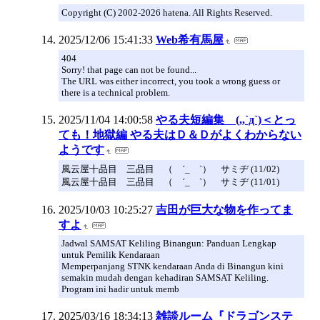
Copyright (C) 2002-2026 hatena. All Rights Reserved.
2025/12/06 15:41:33
Web希有馬屋
404
Sorry! that page can not be found...
The URL was either incorrect, you took a wrong guess or
there is a technical problem.
2025/11/04 14:00:58
やる夫短編集 (,,`д`)＜とっ
ても！地獄編 やる夫はＤ＆Ｄがよくわからない
ようです
風云屋十品目 三品目 （ ´_ゝ`） サミヂ (11/02)
風云屋十品目 三品目 （ ´_ゝ`） サミヂ (11/01)
2025/10/03 10:25:27
吉田が巨大な物を作ってま
すよ
Jadwal SAMSAT Keliling Binangun: Panduan Lengkap
untuk Pemilik Kendaraan
Memperpanjang STNK kendaraan Anda di Binangun kini
semakin mudah dengan kehadiran SAMSAT Keliling.
Program ini hadir untuk memb
2025/03/16 18:34:13
雑談ルーム『ドラゴンステ