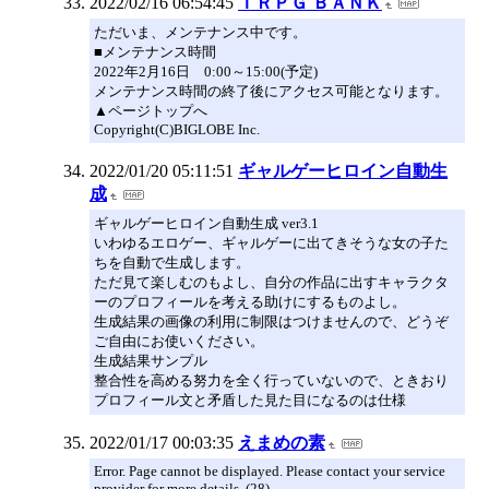
2022/02/16 06:54:45
ＴＲＰＧ ＢＡＮＫ
ただいま、メンテナンス中です。
■メンテナンス時間
2022年2月16日 0:00～15:00(予定)
メンテナンス時間の終了後にアクセス可能となります。
▲ページトップへ
Copyright(C)BIGLOBE Inc.
2022/01/20 05:11:51
ギャルゲーヒロイン自動生
成
ギャルゲーヒロイン自動生成 ver3.1
いわゆるエロゲー、ギャルゲーに出てきそうな女の子た
ちを自動で生成します。
ただ見て楽しむのもよし、自分の作品に出すキャラクタ
ーのプロフィールを考える助けにするものよし。
生成結果の画像の利用に制限はつけませんので、どうぞ
ご自由にお使いください。
生成結果サンプル
整合性を高める努力を全く行っていないので、ときおり
プロフィール文と矛盾した見た目になるのは仕様
2022/01/17 00:03:35
えまめの素
Error. Page cannot be displayed. Please contact your service
provider for more details. (28)