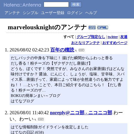
アンテナ
シンプル
ユーザー登録
ログイン
ヘルプ
marvelousknightのアンテナ
すべて
|
グループ指定なし
|
twitter
|
友達
おとなりアンテナ
|
おすすめページ
2026/08/02 02:42:23
百年の積読
だしパックの中身を下味に！ 揚げた瞬間からふわっと香る
だし香る！粉チーズの【ザクザクだし唐揚げ】
どうも、ぼくです！ 突然ですが、みなさんのお家唐揚げはどんな
味付けですか？ 醤油、にんにく、しょうが、塩味、甘辛味、スパ
イス系…唐揚げって、家庭によって味が全然違うのも魅力ですよ
ね！！ …ということで、本日ご紹介するのはこちら！ 【だし香
る！粉チーズのザ…
BOKUの簡単ンまい～ブログ
はてなブログ
2026/08/01 11:40:42
noreply@ニコ部 - ニコニコ部
わー
い、わーい
はてな情報削除ガイドラインを改定しました
はてなの日記 (658)